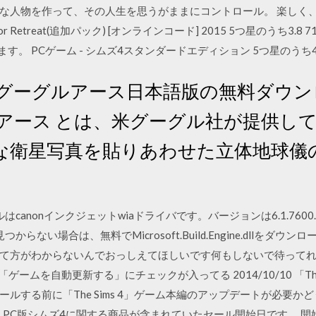
な人物を作って、その人生を思うがままにコントロール。 楽しく
Retreat(追加パック) [オンラインコード] 2015 5つ星のうち3.8 71 Sof
す。 PCゲーム - シムズ4スタンダードエディション 5つ星のうち4.3 3
 グーグルアース日本語版の無料ダウン
ルアース とは、米グーグル社が提供し
な衛星写真を貼りあわせた立体地球儀
e.dllファイルはcanonインクジェットwiaドライバです。バージョンは6.1.76
ne.dllが見つからない場合は、無料でMicrosoft.Build.Engine.dl
て方がわからないんでおっしえてほしいです何もしないで待って
「ゲームを自動更新する」にチェックが入ってる 2014/10/10 「Th
ルする前に「The Sims 4」ゲーム本編のアップデートが必要
た、PC版シムズ4に関する商品が含まれていたセール開始日です。 