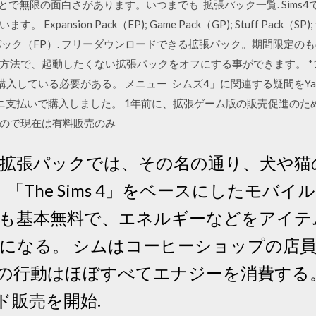
とで無限の面白さがあります。いつまでも 拡張パック一覧. Sims
pansion Pack（EP); Game Pack（GP); Stuff Pack（
ック（FP）. フリーダウンロードできる拡張パック。期間限定の
方法で、起動したくない拡張パックをオフにする事ができます。 *
クを購入している必要がある。 メニュー シムズ4」に関連する疑問をYaho
ニ支払いで購入しました。 1年前に、拡張ゲーム版の販売促進のた
るので現在は有料販売のみ
 この拡張パックでは、その名の通り、犬や
「The Sims 4」をベースにしたモバイ
obile」も基本無料で、エネルギーなどをア
になる。 シムはコーヒーショップの店
行動はほぼすべてエナジーを消費する。 「Th
ド販売を開始.