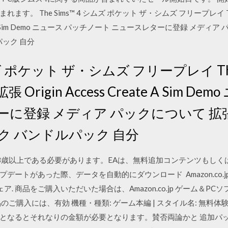
。 The Sims™ 4 シムズ ポケット ザ・シムズ フリープレイ The
reate A Sim Demo ニュース パッチノート ニュースレターに登録 メ
パック 自分
シムズ ポケット ザ・シムズ フリープレイ The
rigin Access Create A Sim D
ーに登録 メディア パックについて 拡
ク バンドルパック 自分
3歳以上である必要があります。EAは、無料追加コンテンツもしく
あった際、データを自動的にダウンロード Amazon.co.jp： The Si
ウェア. 商品をご購入いただいた場合は、Amazon.co.jp ゲーム＆
購入には、有効 機種・種類: ゲーム本編 | スタイル名: 無料体験版. 
となるとそれなりの金額が必要となります。賛否両論かと 追加パ