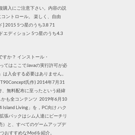
ます。重複購入にご注意下さい。内容の説
コントロール。 楽しく、自由
2015 5つ星のうち3.8 71
ンダードエディション 5つ星のうち4.3
いですか？ インストール・
によってはここでJavaの実行許可が必
cess」は入会する必要はありません。
T90Concept氏作) 2014年7月31
受け、無料配布に至ったという経緯
全コンテンツ 2019年6月10
sland Living」を，PC向け ハク
り，この拡張パックはシム人達にビーチリ
別売）と、すべてのゲームアップデ
料かつおすすめなModを紹介。