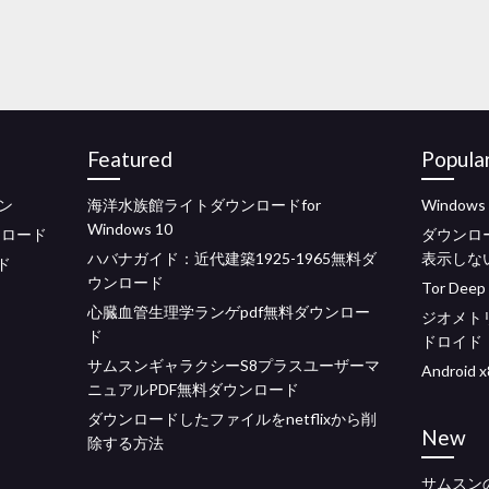
Featured
Popula
ン
海洋水族館ライトダウンロードfor
Windo
Windows 10
ンロード
ダウンロード
ハバナガイド：近代建築1925-1965無料ダ
表示しな
ド
ウンロード
Tor De
心臓血管生理学ランゲpdf無料ダウンロー
ジオメト
ド
ドロイド
サムスンギャラクシーS8プラスユーザーマ
Androi
ニュアルPDF無料ダウンロード
ダウンロードしたファイルをnetflixから削
New
除する方法
サムスン