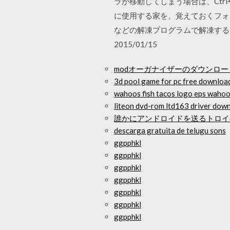
ラが移動してしまう場合は、Ctrl
に使用する家を、覚えておくフォルダ
などの解凍プログラムで解凍するか、ファ
2015/01/15
modオーガナイザーのダウンロ
3d pool game for pc free downloa
wahoos fish tacos logo eps wahoos
liteon dvd-rom ltd163 driver dow
誰かにアンドロイドを送るトロイ
descarga gratuita de telugu sons
ggpphkl
ggpphkl
ggpphkl
ggpphkl
ggpphkl
ggpphkl
ggpphkl