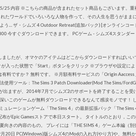
10 2019/05/25 内容 ※こちらの商品が含まれたセット商品もござい
られたワールドでいろいろな人物を作って、その人生を思うがままに
・シムズ 4 Outdoor Retreat(追加パック) [オンラインコード] 
,800 ￥1,800 今すぐダウンロードできます。 PCゲーム - シムズ4スタ
クを購入しましたが、オマケのアイテムはどこからダウンロードすればい
n」にチェックが入った状態で「Start」ボタンをクリック ※ブラウザや設定
n登録は有料ですか？ 無料です。 ※月額有料サービスの「Origin Aac
he Sims 3 Patch Downloader(Mod The Sims/FordG
」が出ますが、2014年7月でシムズ2のサポートを終了することを
いこのゲームが無料ダウンロードできるなんて感涙モノです！ しかも
のシミュレーションゲーム「The Sims 4」の最新拡張パック「The Sims 4 I
I」の無料配布がEpic Gamesストアで本日スタート。 タイトルのとお
向きの内容のもの。 プレイには「THE SIMS 4」ゲーム本編（
月20日 PC(Windows)版シムズ4のModの入れ方(やり方)や、無