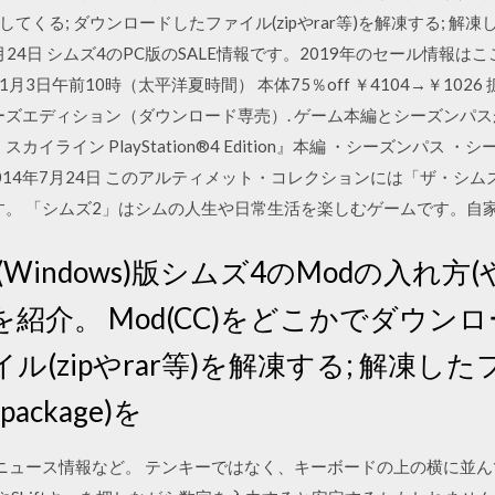
ドしてくる; ダウンロードしたファイル(zipやrar等)を解凍する; 
9年12月24日 シムズ4のPC版のSALE情報です。2019年のセール情報
1月3日午前10時（太平洋夏時間） 本体75％off ￥4104→￥1026 
メイヤーズエディション（ダウンロード専売）. ゲーム本編とシーズンパ
イライン PlayStation®4 Edition』本編 ・シーズンパス ・シ
税. 2014年7月24日 このアルティメット・コレクションには「ザ・
です。 「シムズ2」はシムの人生や日常生活を楽しむゲームです。自
PC(Windows)版シムズ4のModの入れ
紹介。 Mod(CC)をどこかでダウンロ
(zipやrar等)を解凍する; 解凍
ackage)を
ニュース情報など。 テンキーではなく、キーボードの上の横に並ん