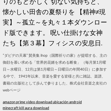
りのもどかしく 切ない気持ちと、
懐かしい田舎の夏祭りを 【精神≠現
実】～孤立～を丸々１本ダウンロー
ド版できます。 呪い仕掛けな女神
たち【第３幕】フィシスの安息日.
“ダビデの天幕” 賛美集 ihop（国際祈りの家）が提唱する、主の
御顔を慕い求める「世界的花婿を求める断食」 （毎月第1月曜
日～水曜日、12月は第1月曜日～日曜日の年間40日）に参加す
る中で、 1941年以来、音楽を愛する皆様と共に雑誌、楽譜、
書籍の出版社として歩んで参りました、株式会社音楽之友社の
webページ
amazon prime video download ubicación android
minecraft kill aura download