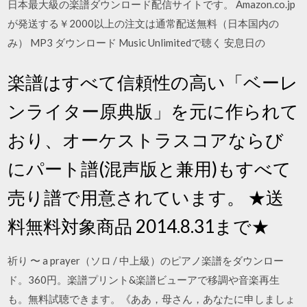
日本最大級の楽譜ダウンロード配信サイトです。 Amazon.co.jp
が発送する￥2000以上の注文は通常配送無料（日本国内の
み） MP3 ダウンロード Music Unlimitedで聴く 安息日の
楽譜はすべて信頼性の高い「ベーレ
ンライター原典版」を元に作られて
おり、オーケストラスコアならび
にパート譜(混声版と兼用)もすべて
売り譜で用意されています。 ★送
料無料対象商品 2014.8.31まで★
祈り 〜 a prayer（ソロ / 中上級）のピアノ楽譜をダウンロー
ド。360円。楽譜プリント&楽譜ビューアで移調や音楽再生
も。無料試聴できます。《ああ，母さん，あなたに申しましょ