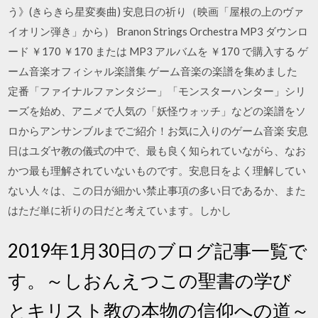
う》(きらきら星変奏曲) 安息日の祈り（映画「屋根の上のヴァ
イオリン弾き」から） Branon Strings Orchestra MP3 ダウンロ
ード ￥170 ￥170 または MP3 アルバムを ￥170 で購入する ゲ
ーム音楽オフィシャル楽譜集 ゲーム音楽の楽譜を集めました
定番「ファイナルファンタジー」「モンスターハンター」シリ
ーズを始め、アニメで人気の「妖怪ウォッチ」などの楽譜をソ
ロからアンサンブルまでご紹介！お気に入りのゲーム音楽 安息
日はユダヤ教の儀式の中で、最も良く知られていながら、なお
かつ最も理解されていないものです。安息日をよく理解してい
ない人々は、この日が細かい禁止事項の多い日であるか、また
はただ単に祈りの日だと考えています。しかし
2019年1月30日のブログ記事一覧で
す。～しおんえつこの聖書の学び
とキリスト教の本物の信仰への道～