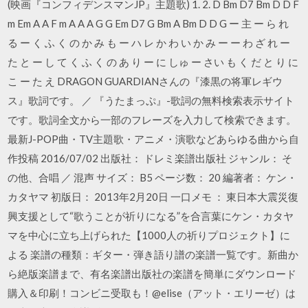
(映画『コンフィデンスマンJP』主題歌) 1. 2. D Bm D7 Bm D D F
m Em A A F m A A A G G Em D7 G Bm A Bm D D G ー 主 ー ら れ
る ー く ふ く の か み も ー ハ レ か わ い か み ー ー わ ざ れ ー
た と ー し て く ふ く の あ り ー に しゅ ー さい も く だ と り に
こ ー た え DRAGON GUARDIANさんの『漆黒の将軍レギウ
ス』歌詞です。 ／ 『うたまっぷ』-歌詞の無料検索表示サイト
です。歌詞全文から一部のフレーズを入力して検索できます。
最新J-POP曲・TV主題歌・アニメ・演歌などあらゆる曲から自
作投稿 2016/07/02 出版社： ドレミ楽譜出版社 ジャンル： そ
の他、合唱 ／ 混声 サイズ： B5 ページ数： 20 編著者： ケン・
カタヤマ 初版日： 2013年2月20日 一口メモ ： 東日本大震災復
興支援として“歌うことが祈りになる”を合言葉にケン・カタヤ
マを中心に立ち上げられた【1000人の祈りプロジェクト】に
よる 楽譜の種類：ギター・弾き語り譜の楽譜一覧です。新曲か
ら絶版楽譜まで、有名楽譜出版社の楽譜を簡単にダウンロード
購入＆印刷！コンビニ受取も！@elise（アット・エリーゼ）は