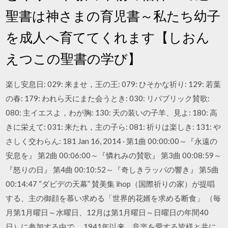
聖書は神さまの育児書～私たち幼子
を成人へ育ててくれます【しおん
えつこの聖書の学び】
楽し安息日: 029: 来ませ，王の王: 079: ひそかな祈り: 129: 若葉
の春: 179: われら天にまた会うとき: 030: リパブリック賛歌:
080: 主イエスよ，わが胸: 130: 天の装いの子羊、見よ: 180: 高
きに栄えて: 031: 来たれ，主の子ら: 081: 祈りは楽しき: 131: や
さしく交わらん: 181 Jan 16, 2014 · 第1曲 00:00:00～『永遠の
安息を』 第2曲 00:06:00～『憐れみの賛歌』 第3曲 00:08:59～
『怒りの日』 第4曲 00:10:52～『奇しきラッパの響き』 第5曲
00:14:47 “ダビデの天幕” 賛美集 ihop（国際祈りの家）が提唱
する、主の御顔を慕い求める「世界的花婿を求める断食」 （毎
月第1月曜日～水曜日、12月は第1月曜日～日曜日の年間40
日）に参加する中で、 1941年以来、音楽を愛する皆様と共に