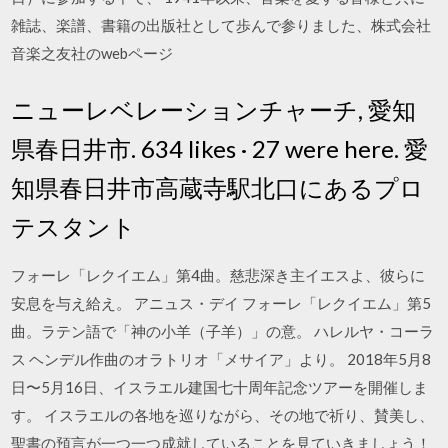
雑誌、楽譜、書籍の出版社として歩んで参りました、株式会社
音楽之友社のwebページ
ニューレベレーションチャーチ, 愛知
県春日井市. 634 likes · 27 were here. 愛
知県春日井市高蔵寺駅北口にあるプロ
テスタント
フォーレ「レクイエム」第4曲。慈悲深き主イエスよ、彼らに
安息を与え給え。 アニュス・デイ フォーレ「レクイエム」第5
曲。ラテン語で「神の小羊（子羊）」の意。 ハレルヤ・コーラ
ス ヘンデル作曲のオラトリオ「メサイア」より。 2018年5月8
日〜5月16日、イスラエル建国七十周年記念ツアーを開催しま
す。 イスラエルの各地を巡りながら、その地で祈り、賛美し、
聖書の預言が一つ一つ成就していることを見ていきましょう！