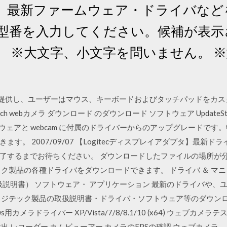
、最新ファームウェア・ドライバなど
品型番を入力してください。候補が表
。 ※大文字、小文字を問いません。 
多数の機能を提供し、ユーザーはマウス、キーボードおよびタッチパッドを
ech webカメラ ダウンロード のダウンロード ソフトウェア Update
ソフトウェアと webcam に付属のドライバーからのアップグレード
す。 2007/09/07 【Logitecディスプレイアダプタ】最新ド
了するまでお待ちください。 ダウンロードしたファイルの場所が
ク製品の各種ドライバをダウンロードできます。 ドライバ ＆ マ
扱説明書） ソフトウェア・ アプリケーション 最新のドライバや
ロジテック製品の取扱説明書・ドライバ・ソフトウェア等のダウンロ
 Windows用カメラドライバー XP/Vista/7/8/8.1/10 (x64) ウ
出 レコーダー カムビューアー カメラのFPSの確認 ウェブカメラ