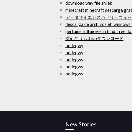
download wav file shrek
minecraft minecraft descarga gra
データサイエンスハドリーウィッ
descarga de archivos efi windows
perfume full movie in hindi free 
深刻なサム3 isoダウンロード
oddegwy
oddegwy
oddegwy
oddegwy
oddegwy
New Stories