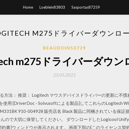
Home
Loeblein83803
Sasportas87259
OGITECH M275ドライバーダウンロ
BEAUDOIN50729
itech m275ドライバーダウ
25.05.2021
法： 推奨： Logitech マウスデバイスドライバーの更新に不慣れ
 [DriverDoc - Solvusoftによる製品]してこれらのLogitech 
.002 M331BK 910-004928 販売店名 Black 製品に同梱されて
大切に保管してください。 ダウンロードしたLogicool Unifying
契約書]ウィンドウが表示されます。 画面下部の[このライセンス契