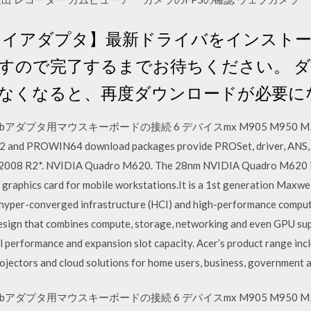
スプレイアダプタ】最新ドライバをインストー
すので完了するまでお待ちください。 
なくなると、再度ダウンロードが必要に
プタ用マウスキーボードの接続 6 デバイスmx M905 M950 M505 M
2 and PROWIN64 download packages provide PROSet, driver, ANS, 
2008 R2*. NVIDIA Quadro M620. The 28nm NVIDIA Quadro M620 is 
graphics card for mobile workstations.It is a 1st generation Max
 hyper-converged infrastructure (HCI) and high-performance comput
esign that combines compute, storage, networking and even GPU supp
al performance and expansion slot capacity. Acer’s product range inc
rojectors and cloud solutions for home users, business, government 
プタ用マウスキーボードの接続 6 デバイスmx M905 M950 M505 M