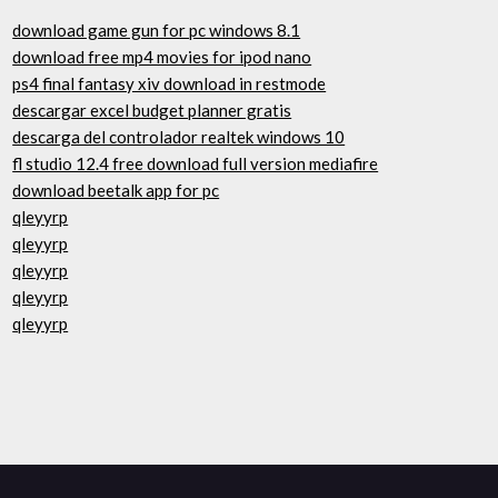
download game gun for pc windows 8.1
download free mp4 movies for ipod nano
ps4 final fantasy xiv download in restmode
descargar excel budget planner gratis
descarga del controlador realtek windows 10
fl studio 12.4 free download full version mediafire
download beetalk app for pc
qleyyrp
qleyyrp
qleyyrp
qleyyrp
qleyyrp