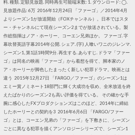
料. 種類. 定額見放題. 同時再生可能端末数: 1. ダウンロード: ◯.
見放題作品: 6万 2016年12月24日 「ファーゴ」／2014年4月
よりシーズン1が放送開始（FOXチャンネル）。日本ではスタ
ー・チャンネルにて現在シーズン2までが放送されている。製
作総指揮はノア・ホーリー、コーエン兄弟ほか。 ファーゴ. 字
幕吹替英語字幕2014年公開. シェア. (字) 人喰いワニのジレンマ.
シーズン1, 第1話1時間9分. 再生する. あらすじ. ドラマ「ファー
ゴ」は同名の映画「ファーゴ」から着想を得て、脚本家のノ
ア・ホーリーが脚色したまったく新しい犯罪ドラマ。映画とは
違う 2015年12月27日 「FARGO／ファーゴ」のシーズン1は
エミー賞ノミネート18部門に輝く大成功を収め、全米放送を終
えたばかりのシーズン2も高い評価を得ている。 その確かな手
腕に感心したFXプロダクションズはこのほど、2014年に締結
したホーリーとの契約を3 2016年6月6日 「FARGO/ファー
ゴ」とは、コーエン兄弟の「ファーゴ」を下敷きに、シーズン
ごとに異なる犯罪を描くアンソロジーシリーズで、シーズン1