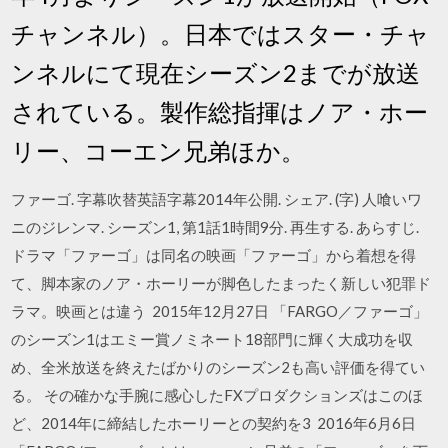
チャンネル）。日本ではスター・チャ
ンネルにて現在シーズン2までが放送
されている。製作総指揮はノア・ホー
リー、コーエン兄弟ほか。
ファーゴ. 字幕吹替英語字幕2014年公開. シェア. (字) 人喰いワ
ニのジレンマ. シーズン1, 第1話1時間9分. 再生する. あらすじ.
ドラマ「ファーゴ」は同名の映画「ファーゴ」から着想を得
て、脚本家のノア・ホーリーが脚色したまったく新しい犯罪ド
ラマ。映画とは違う 2015年12月27日 「FARGO／ファーゴ」
のシーズン1はエミー賞ノミネート18部門に輝く大成功を収
め、全米放送を終えたばかりのシーズン2も高い評価を得てい
る。 その確かな手腕に感心したFXプロダクションズはこのほ
ど、2014年に締結したホーリーとの契約を3 2016年6月6日