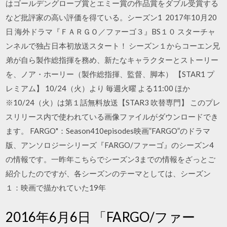
はゴールデングローブ賞とエミー賞の作品賞をダブル受賞する
など批評家の高い評価を得ている。シーズン1 2017年10月20
日 海外ドラマ『ＦＡＲＧＯ／ファーゴ３』BS１０ スターチャ
ンネルで独占日本初放送スタート！ シーズン１からコーエン兄
弟が自ら製作総指揮を務め、新たなキャラクターとストーリー
を、ノア・ホーリー（製作総指揮、監督、脚本） 【STAR1 プ
レミアム】 10/24（火）より 毎週火曜 よる11:00 ほか
※10/24（火）は第１話無料放送【STAR3 吹替専門】 このプレ
スリリース内で使われている画像ファイルがダウンロードでき
ます。 FARGO"：Season410episodes映画”FARGO”のドラマ
版、アンソロジーシリーズ『FARGO/ファーゴ』のシーズン4
の情報です。一昨年こちらでシーズン3までの情報をざっとご
紹介したのですが、各シーズンのテーマとしては、シーズン
１：映画で描かれていた19年
2016年6月6日 「FARGO/ファー