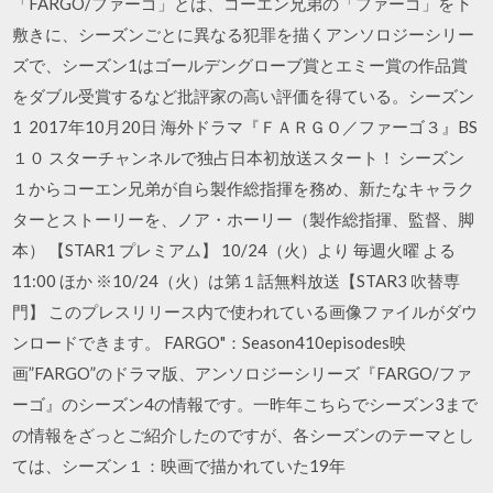
「FARGO/ファーゴ」とは、コーエン兄弟の「ファーゴ」を下
敷きに、シーズンごとに異なる犯罪を描くアンソロジーシリー
ズで、シーズン1はゴールデングローブ賞とエミー賞の作品賞
をダブル受賞するなど批評家の高い評価を得ている。シーズン
1 2017年10月20日 海外ドラマ『ＦＡＲＧＯ／ファーゴ３』BS
１０ スターチャンネルで独占日本初放送スタート！ シーズン
１からコーエン兄弟が自ら製作総指揮を務め、新たなキャラク
ターとストーリーを、ノア・ホーリー（製作総指揮、監督、脚
本） 【STAR1 プレミアム】 10/24（火）より 毎週火曜 よる
11:00 ほか ※10/24（火）は第１話無料放送【STAR3 吹替専
門】 このプレスリリース内で使われている画像ファイルがダウ
ンロードできます。 FARGO"：Season410episodes映
画”FARGO”のドラマ版、アンソロジーシリーズ『FARGO/ファ
ーゴ』のシーズン4の情報です。一昨年こちらでシーズン3まで
の情報をざっとご紹介したのですが、各シーズンのテーマとし
ては、シーズン１：映画で描かれていた19年