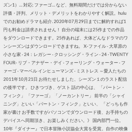
ズン1）… 対応; ファーゴ… など、無料期間だけでは分からない
評価・評判、メリット・デメリットをわかりやすく解説。hulu
でのお勧めドラマも紹介. 2020年07月29日までに解約すれば1
円も料金は請求されません！ 自分の端末には25作までの作品
をダウンロードできます。25作あれば、大体どんなドラマのワ
ンシーズンはダウンロードできますね。 X-ファイル · 大草原の
小さな家 · 24：レガシー · クロッシング・ライン · 24 -TWENTY
FOUR- リブ・アナザー・デイ · フォーリング・ウォーター · フ
ァーゴ · マーベル インヒューマンズ · ミストレス ～愛人たちの
2011年10月21日 お待たせしました、シーズン１のラスト配信
の後半です。 ひきつづき、ゲスト 話の中心は、 「バートン・
フィンク」 「ファーゴ」 「ノーカントリー」 前半の「シャイ
ニング」といい「バートン・フィンク」といい、 「どっちも作
家が書け お手数ですがパソコンでダウンロード後、お手持ちの
デバイスへ同期頂き、お楽しみください。》 国内部門一位。
10年『ダイナー』で日本冒険小説協会大賞を受賞。自作の映像