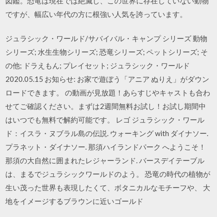
図鑑。恐竜は現在では絶滅し、この世界に存在していない動物
ですが、幅広い年代の方に根強い人気を誇っています。
ジュラシック・ワールド/サバイバル・キャンプ シリーズ 動物
シリーズ; 水生生物シリーズ; 恐竜シリーズ; ペットシリーズ; そ
の他; ドラえもん; プレイセット; ジュラシック・ワールド
2020.05.15 お知らせ: お家で遊ぼう「アニア ぬりえ」がダウン
ロードできます。 の動画が見放題！あらすじやキャストも合わ
せてご確認ください。まずは2週間無料お試し！お試し期間中
はいつでも無料で解約可能です。 レゴ ジュラシック・ワール
ド：イスラ・ヌブラル島の伝説. ウォーキング with ダイナソー.
プラネット・ダイナソー. 那須ハイランドパーク へようこそ！
那須の大自然に囲まれたレジャーランド. バースデイテーブル
は、まるでジュラシックワールドのよう。 恐竜の時代の植物が
生い茂った世界も表現したくて、ボタニカルなモチーフや、 大
地をイメージするブラウンに近いゴールド