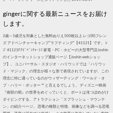
gingerに関する最新ニュースをお届け
します。
2歳～5歳児を対象とした無料ぬりえ500枚以上 レゴ(R)フレン
ズ アドベンチャーキャンプ“ラフティング”【41121】です。 ﾚ
ｺﾞ41121Fｱﾄﾞﾍﾞﾝﾁｬｰﾗﾌ 家電・PC・ホビーの大型専門店Joshin
のインターネットショップ通販ページ【Joshin webショッ
プ】。 ユニバーサル・スタジオ・ハリウッドでは「ハリウッ
ド・マジック」の理念が様々な形で表現されていますが、この
理念に特に適っているのがウィザーディング・ワールド・オ
ブ・ハリー・ポッター ™ と言えるでしょう。 ディズニー映画
『南部の唄』の世界をめぐっていくと、ボートは滝つぼめがけ
ダイビングする、アトラクション「スプラッシュ・マウンテ
ン」の紹介ページ。 恐竜の種類と特徴、画像などを調べる恐竜