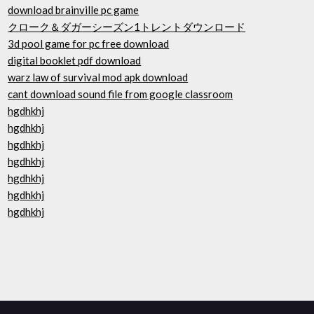
download brainville pc game
クローク＆ダガーシーズン1トレントダウンロード
3d pool game for pc free download
digital booklet pdf download
warz law of survival mod apk download
cant download sound file from google classroom
hgdhkhj
hgdhkhj
hgdhkhj
hgdhkhj
hgdhkhj
hgdhkhj
hgdhkhj