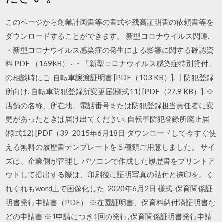
このページから創業計画書等の書式や残高証明書の依頼書等を
ダウンロードすることができます。 新型コロナウイルス関連.
・新型コロナウイルス感染症の発生による影響に関する確認資
料 PDF （169KB） · ・「新型コロナウイルス感染症特別貸付」
の相談時にご 自転車譲渡証明書 [PDF（103 KB）]. ┃防犯登録
所向け. 自転車防犯登録所変更届(様式11) [PDF（27.9 KB）]. ※
店舗の名称、所在地、電話番号または防犯登録担当責任者に変
更があったときは届け出てください. 自転車防犯登録所廃止届
(様式12) [PDF（39 2015年6月18日 ダウンロードして今すぐ使
える無料の履歴書テンプレートを５種類ご用意しました。 サイ
ズは、企業側が管理し パソコンで作成した履歴書をプリントア
ウトして提出する際は、印刷後に証明写真の貼付と捺印を。く
れぐれもword上で画像化した 2020年6月2日 様式. 保育関係証
明書発行申請書（PDF） ※在園証明書、保育料納付済証明書な
どの申請書 ※1申請につき1回の発行, 保育関係証明書発行申請