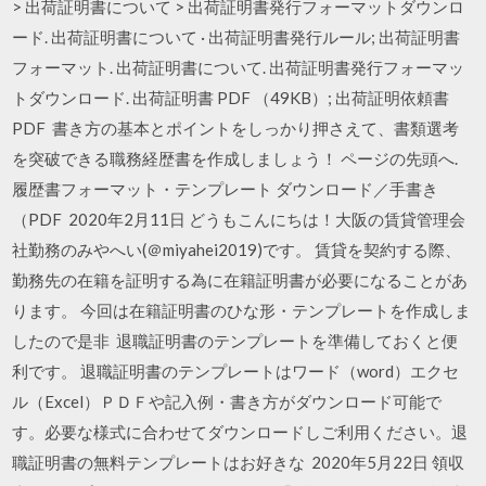
> 出荷証明書について > 出荷証明書発行フォーマットダウンロ
ード. 出荷証明書について · 出荷証明書発行ルール; 出荷証明書
フォーマット. 出荷証明書について. 出荷証明書発行フォーマッ
トダウンロード. 出荷証明書 PDF （49KB）; 出荷証明依頼書
PDF 書き方の基本とポイントをしっかり押さえて、書類選考
を突破できる職務経歴書を作成しましょう！ ページの先頭へ.
履歴書フォーマット・テンプレート ダウンロード／手書き
（PDF 2020年2月11日 どうもこんにちは！大阪の賃貸管理会
社勤務のみやへい(＠miyahei2019)です。 賃貸を契約する際、
勤務先の在籍を証明する為に在籍証明書が必要になることがあ
ります。 今回は在籍証明書のひな形・テンプレートを作成しま
したので是非 退職証明書のテンプレートを準備しておくと便
利です。 退職証明書のテンプレートはワード（word）エクセ
ル（Excel）ＰＤＦや記入例・書き方がダウンロード可能で
す。必要な様式に合わせてダウンロードしご利用ください。退
職証明書の無料テンプレートはお好きな 2020年5月22日 領収