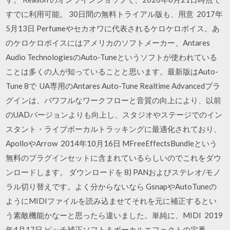
すでに利用可能。 30日間の無料トライアル版も、用意 2017年
5月13日 Perfumeやセカオワに代表されるケロケロボイス。あ
のケロケロボイスにはアメリカのソフトメーカー、Antares
Audio TechnologiesのAuto-Tuneというソフトが使われている
ことは多くの人が知っていることと思います。最新版はAuto-
Tune 8で UA専用のAntares Auto-Tune Realtime Advancedプラ
グインは、パワフルなワークフローと音質の向上により、以前
のUADバージョンよりも向上し、スタジオやステージでのイン
スタント・ライブボーカルトラッキングに最適化されており、
ApolloやArrow 2014年10月16日 MFreeEffectsBundleという
無料のプラグインセットに含まれているらしいのでこれをダウ
ンロードします。 ダウンロードを 8) PANおよびステレオ/モノ
ラル切り替えです。よく分からないなら GsnapやAutoTuneの
ようにMIDIファイルを読み込ませてそれを元に補正するとい
う素敵機能かなーと思ったら違いました。単純に、MIDI 2019
年4月17日 ピッチ補正ソフト＆ボーカルエフェクトの定番、