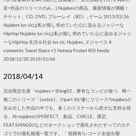
音=作品のリリースのみ… | Nujabesの商品、最新情報が満載！
チケット、CD､DVD､ブルーレイ（BD）､ゲーム 2013/02/26
Nujabes luv sicは私が探し求めていた心に染みるジャジーな
HipHop Nujabes luv sicは私が探し求めていた心に染みるジャジ
ーなHipHop 生活＆社会 luv sic, Nujabes, ヌジャベス 4
comments Tweet Share +1 Hatena Pocket RSS feedly
2018/12/20 2019/01/06
2018/04/14
完全限定生産「nujabes × Shing02」希有なコンビが放つ、唯一
無二のシリーズ「Luv(sic)」のpart 4が遂にリリース!!nujabesが
生み出した作品の中でも、多くのリスナーから絶大な支持を得
る、Sh nujabesのPERFECT、新品、CIRCLE、限定、
FEAT.SHING02などのオークションで落札されたすべてのカテ
ゴリでの落札相場一覧です。「 視聴有!レコード全放出⑲