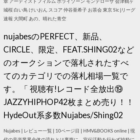
章 アーティストフィルム ホライゾーン モンテローザ 会津鶴ヶ
城桜 白い鳥 けいおん スコア 仲谷亜希子 お茶会 東京 Sic jリーグ
速報 大間町 あの、晴れた青空
nujabesのPERFECT、新品、
CIRCLE、限定、FEAT.SHING02など
のオークションで落札されたすべ
てのカテゴリでの落札相場一覧で
す。「 視聴有!レコード全放出⑲
JAZZYHIPHOP42枚まとめ売り！！
HydeOut系多数Nujabes/Shing02
Nujabes | レビュー一覧 | 10ページ目 | HMV&BOOKS online | 現
代の音楽業界全体の流れとは裏腹に、宣伝活動を行わず純粋に