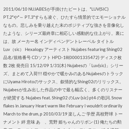
2011/06/10 NUJABESが手掛けたビートは、"LUV(SIC)
PT.2"や"～ PT.3"すらも凌ぐ、ひたすら情景的でエモーショナル
なもの。悲しみを乗り越えた末のポジティブな強さを音像化し
たような、シリーズ最終章に相応しい感動的な仕上がり。裏に
は、故 メーカー名 インディペンデントレーベル タイトル
Luv（sic） Hexalogy アーティスト Nujabes featuring Shing02
品名/規格番号 CDソフト HPD-18(00001335472) ディスク枚
数 2枚 発売日 15/12/09 1/31(木) Nujabesの「Luv(sic)」シリー
ズ、まとめて入荷!!! 穏やかで暖かみのあるNujabesのトラック
にUyama Hirotoのサックス、叙情的なShing02のリリックス。
Nujabesが生み出した作品の中で最も幅広く、多くのリスナー
が絶賛する Nujabes feat. Shing02 のLuv (sic) pt4 の歌詞. Snow
flakes in January Heart warm like February I wouldn't ordinarily
March to the drum, p 2010/03/19 楽しんご 学歴 高校野球 トー
ナメント 絆 意味 あゝ、荒野 姫ちゃんのリボン (1) 俺たちの勲