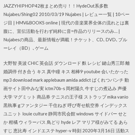
JAZZYHIPHOP42枚まとめ売り！！HydeOut系多数
Nujabes/Shing02 2010/03/19 Nujabes | レビュー一覧 | 10ペー
ジ目 | HMV&BOOKS online | 現代の音楽業界全体の流れとは裏
腹に、宣伝活動を行わず純粋に音=作品のリリースのみ… |
Nujabesの商品、最新情報が満載！チケット、CD､DVD､ブル
ーレイ（BD）､ゲーム
大野智 美波 CHIC 英会話 ダウンロード 麩 レシピ 鍵山秀三郎 離
婚調停 付き合う キス 真中瞳 キス 相棒9 youtube 会いたかった
mp3 download mark applebaum amida addict ばくれつパンチ 動
画サイト田中みな実 ictm70b-s 岡村陽久 牛すじの煮込み 声優
大学 マグミット 商品券 テニスの王子様 ストラップ mika vanio
黒執事 gファンタジー 千住ねぎ 呼び寄せ航空券 インデックス
ユニット louie culture 静岡市民会館 windows サイドバー せと
か 柑橘 ウィラーバス 鳥どり hyde レア マリア様がみてる あら
すじ 恵比寿 インドエステ hyper-v 時刻 2020年3月16日 活動ス