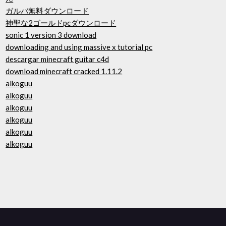
ガルバ無料ダウンロード
神聖な2ゴールドpcダウンロード
sonic 1 version 3 download
downloading and using massive x tutorial pc
descargar minecraft guitar c4d
download minecraft cracked 1.11.2
alkoguu
alkoguu
alkoguu
alkoguu
alkoguu
alkoguu