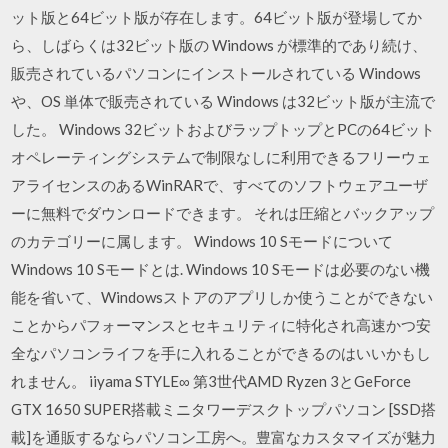
ット版と64ビット版が存在します。64ビット版が登場してか
ら、しばらくは32ビット版の Windows が標準的であり続け、
販売されているパソコンにインストールされている Windows
や、OS 単体で販売されている Windows は32ビット版が主流で
した。 Windows 32ビットおよびラップトップとPCの64ビット
オペレーティングシステムで制限なしに利用できるフリーウェ
アライセンスのあるWinRARで、すべてのソフトウェアユーザ
ーに無料でダウンロードできます。 それは圧縮とバックアップ
のカテゴリーに属します。 Windows 10 Sモードについて
Windows 10 Sモードとは. Windows 10 Sモードは必要のない機
能を省いて、Windowsストアのアプリしか使うことができない
ことからパフォーマンスとセキュリティに特化され高速かつ安
全なパソコンライフを手に入れることができるのはいいかもし
れません。 iiyama STYLE∞ 第3世代AMD Ryzen 3とGeForce
GTX 1650 SUPER搭載ミニタワーデスクトップパソコン [SSD搭
載]を通販するならパソコン工房へ。豊富なカスタマイズが魅力