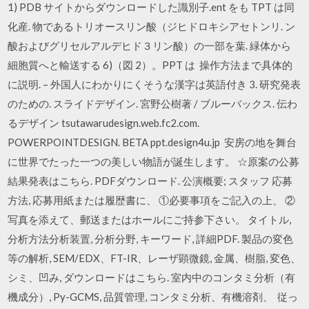
1) PDB サイトからダウンロードした識別子.ent をも TPT は同
化産. 物であるトリオースリン酸（ジヒドロキシアセトンリ. ン
酸およびグリセルアルデヒド３リン酸）の一部を葉. 緑体から
細胞質へと輸送する 6)（図 2）。PPT は 操作方法まで具体的
に説明. – 外国人にわかりにくそうな漢字は英語付き 3. 研究発表
のための. スライドデザイン. 宮野公樹著 / ブルーバックス. 伝わ
るデザイン tsutawarudesign.web.fc2.com.
POWERPOINTDESIGN. BETA ppt.design4u.jp 安房の地を舞台
に世界でたった一つの美しい物語が誕生します。 ☆原案の公募
結果発表はこちら. PDFダウンロード. 公演概要; スタッフ 応募
方法, 応募用紙または履歴書に、 ①必要事項をご記入の上、 ②
写真を添えて、郵送またはホールにご持参下さい。 タイトル,
分析方法分析装置, 分析分野, キーワード, 詳細PDF. 製品の変色
等の解析, SEM/EDX、FT-IR、レーザ顕微鏡, 金属、樹脂, 変色、
シミ、凹み, ダウンロードはこちら. 室内中のコンタミ分析（有
機成分）, Py-GCMS, 品質管理, コンタミ分析、有機溶剤、 従っ