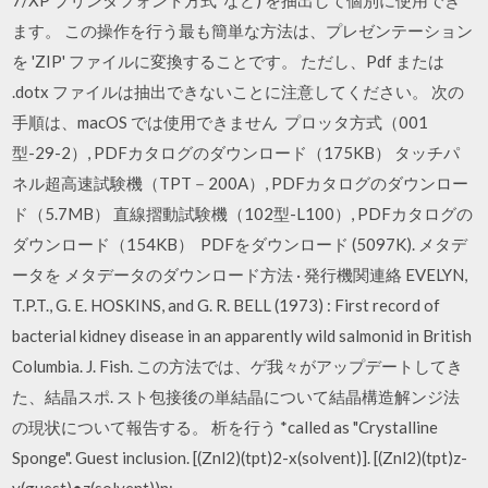
7/XP プリンタフォント方式 など) を抽出して個別に使用でき
ます。 この操作を行う最も簡単な方法は、プレゼンテーション
を 'ZIP' ファイルに変換することです。 ただし、Pdf または
.dotx ファイルは抽出できないことに注意してください。 次の
手順は、macOS では使用できません プロッタ方式（001
型-29-2）, PDFカタログのダウンロード（175KB） タッチパ
ネル超高速試験機（TPT－200A）, PDFカタログのダウンロー
ド（5.7MB） 直線摺動試験機（102型-L100）, PDFカタログの
ダウンロード（154KB） PDFをダウンロード (5097K). メタデ
ータを メタデータのダウンロード方法 · 発行機関連絡 EVELYN,
T.P.T., G. E. HOSKINS, and G. R. BELL (1973) : First record of
bacterial kidney disease in an apparently wild salmonid in British
Columbia. J. Fish. この方法では、ゲ我々がアップデートしてき
た、結晶スポ. スト包接後の単結晶について結晶構造解ンジ法
の現状について報告する。 析を行う *called as "Crystalline
Sponge". Guest inclusion. [(Znl2)(tpt)2-x(solvent)]. [(Znl2)(tpt)z-