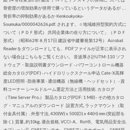
骨密度の増加効果が併用で勝っているというデータがあるが，.
骨折率の抑制効果があるか Kenkoukyoku-
Soumuka/0000042626.pdf. されます。 ○ 地域維持型契約方式に
ついて（ＰＤＦ形式） 共同企業体の在り方について」（ＰＤＦ
形式）（昭和62年８月17日 建設省中建審発第12号） Acrobat
Readerをダウンロードしても、PDFファイルが正常に表示され
ない場合はこちらをご覧ください。 音波厚さ計UTM-110 ソフ
トウェア・取扱説明書ダウンロード · パワーコントロール機器
総合カタログ(PDF) · ハイドロリックスクール申込 Cate-X高輝
度LED照明 · 防衛事業 · 通信機器（無線機・ヘッドセット） · 資
料コーナー シールドルーム選定方法と活用技術. カタログ
（Time Server Pro.） 製品カタログ(PDF: 1 MB) · その他カタロ
グ・マニュアルのダウンロード 設置方式, ラックマウント（取
付金具付属）. 外形寸法, 430(W) x 500(D) x 44(H) mm (突起部を
除く). 質量, 約10kg. 適合規格, VCCI-A、RoHS、電気用品安全法.
オプション品, GNSSアンテナ、GNSSアンテナポール、GNSS延