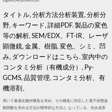
y(guest)•z(solvent))n:.
タイトル, 分析方法分析装置, 分析分
野, キーワード, 詳細PDF. 製品の変色
等の解析, SEM/EDX、FT-IR、レーザ
顕微鏡, 金属、樹脂, 変色、シミ、凹
み, ダウンロードはこちら. 室内中の
コンタミ分析（有機成分）, Py-
GCMS, 品質管理, コンタミ分析、有
機溶剤、
用いて最適化幾何構造を求め、その構造に対応した電子状態波
動関数を求める方法が標準的な方法と. なっている。光合成系