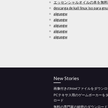
エッセンシャルオイルの本を無料
descarga de kali linux iso para gnu
alguegw
alguegw
alguegw
alguegw
alguegw
New Stories
画像付きのhtmlファイルをダウン
PCテキサス用のゲームポーカーを
ロード
無料の専門家の秘密のダウンロード