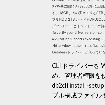
XPを基に開発され2002年に公開されたV
る。16GBまでの実メモリと8TB
ブルHDD 2TB レッド HDPUS2.0U
ダウンロードとインストールの詳細につ
To verify your driver version, conn
application supports executing 
>http://download.microsoft.
Databaseドライバーが入って
CLI ドライバーを
め、管理者権限を使用して
db2cli inst
プル構成ファイル