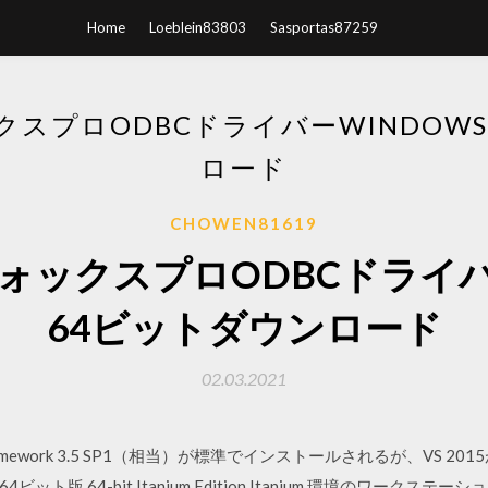
Home
Loeblein83803
Sasportas87259
スプロODBCドライバーWINDOWS 
ロード
CHOWEN81619
ックスプロODBCドライバーW
64ビットダウンロード
02.03.2021
Framework 3.5 SP1（相当）が標準でインストールされるが、VS 20
4ビット版 64-bit Itanium Edition Itanium 環境のワーク