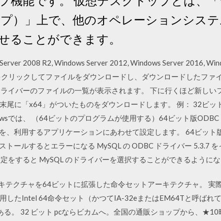
能です。 仮想デスクトップとは、「Window
）」上で、他のオペレーションシステム Wind
起動させることができます。
Server 2008 R2, Windows Server 2012, Windows Server 2016, Wi
をクリックしてファイルをダウンロードし、ダウンロードしたファ
ドライバーのファイルの一覧が表示されます。 下に行くほど新しいフ
x64」がついたものをダウンロードします。 例： 32ビット用 psqlod
Windowsでは、 （64ビットのプログラムが使用する）64ビット版OD
を、利用するアプリケーションにあわせて設定します。 64ビット版ODBCは
をインストールするとエラーになる MySQL の ODBC ドライバー 5.3
定をすると MySQL のドライバーを選択することができるようになってい
6アーキテクチャを64ビットに拡張した命令セットアーキテクチャ。 実
たIntel 64命令セット（かつてIA-32eまたはEM64Tと呼ば
る。 32 ビット pcならビカムへ。全国の通販ショップから、★10