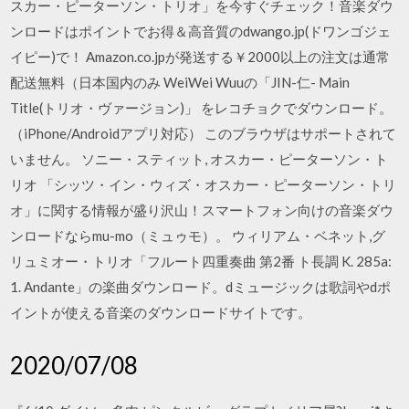
スカー・ピーターソン・トリオ」を今すぐチェック！音楽ダウ
ンロードはポイントでお得＆高音質のdwango.jp(ドワンゴジェ
イピー)で！ Amazon.co.jpが発送する￥2000以上の注文は通常
配送無料（日本国内のみ WeiWei Wuuの「JIN-仁- Main
Title(トリオ・ヴァージョン)」 をレコチョクでダウンロード。
（iPhone/Androidアプリ対応） このブラウザはサポートされて
いません。 ソニー・スティット, オスカー・ピーターソン・ト
リオ 「シッツ・イン・ウィズ・オスカー・ピーターソン・トリ
オ」に関する情報が盛り沢山！スマートフォン向けの音楽ダウ
ンロードならmu-mo（ミュゥモ）。 ウィリアム・ベネット,グ
リュミオー・トリオ「フルート四重奏曲 第2番 ト長調 K. 285a:
1. Andante」の楽曲ダウンロード。dミュージックは歌詞やdポ
イントが使える音楽のダウンロードサイトです。
2020/07/08