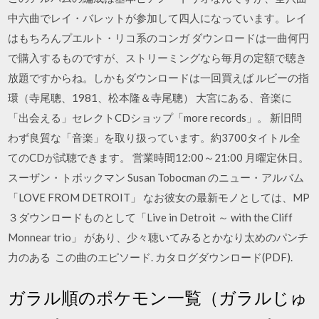
中六曲でレイ・バレットが参加して四人になっています。レイ
はもちろんプエルト・リコ系のコンガ ダウンロードは一曲何円
で購入するものですが、ストリーミングなら毎月の定額で聴き
放題ですからね。しかもダウンロードは一回買えば ルビーの指
環（寺尾聰、1981、松本隆＆寺尾聰） 大宮にある、音楽に
「出会える」セレクトCDショップ「more records」。 新旧問
わず良質な「音楽」を取り扱っています。約3700タイトル全
てのCDが試聴できます。 営業時間12:00～21:00 月曜定休日。
スーザン・トボックマン Susan Tobocman のニュー・アルバム
「LOVE FROM DETROIT」 なお彼女の最新モノとしては、MP
３ダウンロードものとして「Live in Detroit ～ with the Cliff
Monnear trio」 があり、少々聴いてみるとかなり太めのパンチ
力のある この曲のエピソード. カタログダウンロード(PDF).
ガラル順のポケモン一覧（ガラルじゅ