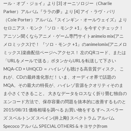
ール・オブ・ジョイ』より [3] オーニソロジー（Charlie
Parker）アルバム『ララの夢』より [4] アイ・ラヴ・パリ
（Cole Porter）アルバム『スインギン・オールウェイズ』より
セロニアス・モンク「ソロ・モンク +1」を今すぐチェック！
アニソン聞くならアニメ・ゲーム専門サイトanimelo mix(アニ
メロミックス)で！ 『ソロ・モンク +1』のanimelomix(アニメロ
ミックス)楽曲配信ページへアクセス！ 左のQRコード、または
「URLをメールで送る」ボタンからURLを転送して下さい
MQA-CD × UHQCD ＝ ハイレゾも聴ける高音質ディスク。 こ
れが、CDの最終進化形だ！ いま、オーディオ界で話題の
MQA。その最大の特長が、ハイレゾ音源をクオリティそのま
ま小さくできること。 大きなデータをロスなく折り畳む独自の
エンコード方法で、保存容量の問題を抜本的に改善するものと
2015/08/31 価格相場を調べる お買い物をする すへ スベラー
ズ スベルトンズ スペイン(井上剛) スペクトラム アルバム
Specoco アルバム SPECIAL OTHERS & キヨサク(from