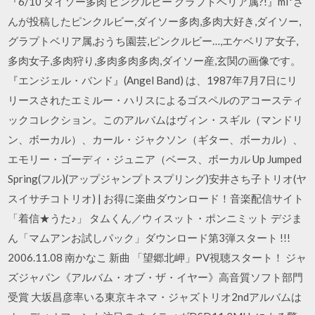
『6/10 ダイソー多肉 ピンクルビー グラプトベリア属?!』mi*さ
んが投稿したピンクルビー,ダイソー多肉,多肉大好き,ダイソー,
グラプトベリア属,おうち園芸,ピンクルビー…,エケベリア女子,
多肉女子,多肉狩り,多肉多肉多肉,ダイソー産,玄関の画像です。
『エンジェル・バンド』(Angel Band) は、1987年7月7日にリ
リースされたエミルー・ハリスによるゴスペルのアコースティ
ックコレクション。このアルバムはヴィン・スギル（マンドリ
ン、ボーカル）、カール・ジャクソン（ギター、ボーカル）、
エモリー・ゴーディ・ジュニア（ベース、ボーカル Up Jumped
Spring(フル)(アップジャンプトスプリング)安井さち子トリオ(ヤ
スイサチコトリオ) | お得に楽曲ダウンロード！音楽配信サイト
「着信★うた♪」 タムくん／ウィスット・ポンニミット デジま
ん「マムアンお試しパック」ダウンロード第3弾スタート !!!
2006.11.08 南かなこ 新曲 「望郷北岬」PV視聴スタート！ ジャ
ズジャパン《アルバム・オブ・ザ・イヤー》高音質ソフト部門
受賞 大坂昌彦率いる東京キネマ・ジャズトリオ2ndアルバムは