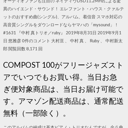
オーディオファンも注目の ネイティヴDSD11.2MHzによる驚
異のハイエンド・サウンド！ エレファント・ハウス・クァルテ
ットのおすすめ曲(シングル)、アルバム、着信音 スマホ対応の
高音質シングルをダウンロードならヤマハの「mysound」！
#1631 『中村 真トリオ／ruby』 2019年8月31日 2019年9月1
日 悠雅彦 0件のコメント 大村亘 、 中村 真 、 Ruby 、 中村新太
郎 閲覧回数 8,171 回
COMPOST 100がフリージャズスト
アでいつでもお買い得。当日お急
ぎ便対象商品は、当日お届け可能で
す。アマゾン配送商品は、通常配送
無料（一部除く）。
このアルバムの編成は基本ピアノ・トリオなんですが、全八曲