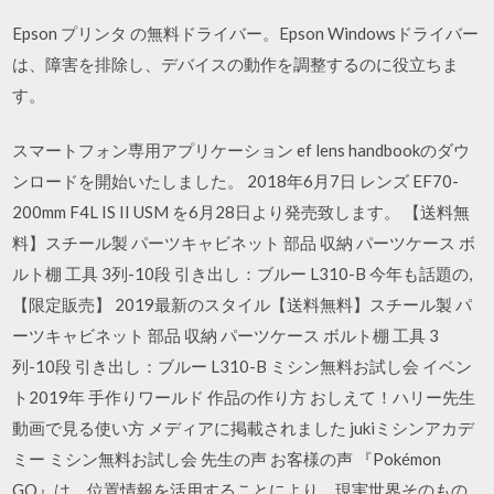
Epson プリンタ の無料ドライバー。Epson Windowsドライバー
は、障害を排除し、デバイスの動作を調整するのに役立ちま
す。
スマートフォン専用アプリケーション ef lens handbookのダウ
ンロードを開始いたしました。 2018年6月7日 レンズ EF70-
200mm F4L IS II USM を6月28日より発売致します。 【送料無
料】スチール製 パーツキャビネット 部品 収納 パーツケース ボ
ルト棚 工具 3列-10段 引き出し：ブルー L310-B 今年も話題の,
【限定販売】 2019最新のスタイル【送料無料】スチール製 パ
ーツキャビネット 部品 収納 パーツケース ボルト棚 工具 3
列-10段 引き出し：ブルー L310-B ミシン無料お試し会 イベン
ト2019年 手作りワールド 作品の作り方 おしえて！ハリー先生
動画で見る使い方 メディアに掲載されました jukiミシンアカデ
ミー ミシン無料お試し会 先生の声 お客様の声 『Pokémon
GO』は、位置情報を活用することにより、現実世界そのもの