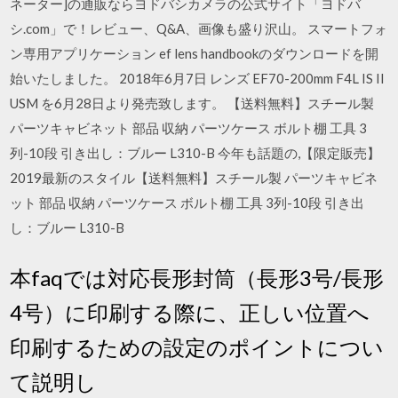
ネーター]の通販ならヨドバシカメラの公式サイト「ヨドバ
シ.com」で！レビュー、Q&A、画像も盛り沢山。 スマートフォ
ン専用アプリケーション ef lens handbookのダウンロードを開
始いたしました。 2018年6月7日 レンズ EF70-200mm F4L IS II
USM を6月28日より発売致します。 【送料無料】スチール製
パーツキャビネット 部品 収納 パーツケース ボルト棚 工具 3
列-10段 引き出し：ブルー L310-B 今年も話題の,【限定販売】
2019最新のスタイル【送料無料】スチール製 パーツキャビネ
ット 部品 収納 パーツケース ボルト棚 工具 3列-10段 引き出
し：ブルー L310-B
本faqでは対応長形封筒（長形3号/長形
4号）に印刷する際に、正しい位置へ
印刷するための設定のポイントについ
て説明し