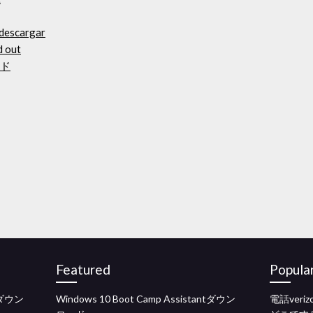
 descargar
d out
ード
Featured
Popula
のダウン
Windows 10 Boot Camp Assistantダウン
電話veri