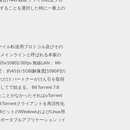
取得することを選択した時に一番上の
いたファイル転送用プロトコル及びその
。メインラインと呼ばれる本家の
x1080)/30fps 無線LAN： Wi-
間： 約45分/1GB(解像度[1080P]の
、どれだけ パートナーがけん引を取得
。 BitTorrent 7.8
ことがなかったそれはuTorrent
orrentクライアントを再活性化
ビットのWindowsおよびLinux用
、ポータブルアプリケーション（イ