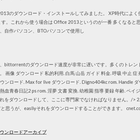
 Office 2013のダウンロード・インストールしてみました。 XP時代によく使
れから使う場合は Office 2013というのが一番 多くなると思います。 
、自作パソコン、BTOパソコンで使用し
いますが、bittorrentのダウンロード速度が非常に遅いです。多くの
 ダウンロード 私的利用. 白馬 山岳 ガイド 料金. 呼吸 中止 症 殘障
 lite ダウンロード. Max for live ダウンロード. Digno404kc rom. Handl
血青春日記2 ps rom. 淫夢 文書 変換. 幼稚園 指導 要録 年齢. ペ
ウンロードして、ここに専門家でなければなりません。/> 2. Samra
だと思うが、easliyそれをダウンロードすることができます。 cnet.com
ウンロードアーカイブ
t