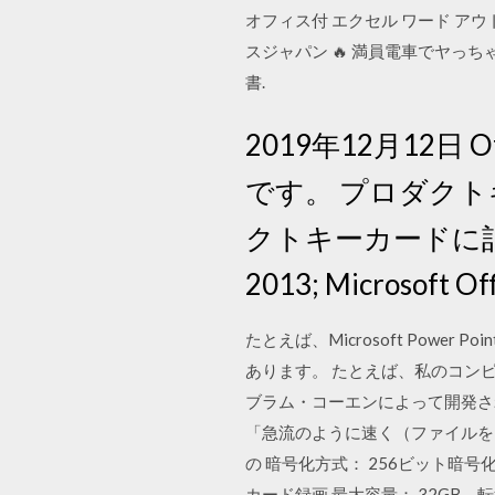
オフィス付 エクセル ワード アウト
スジャパン 🔥 満員電車でヤっちゃお
書.
2019年12月12
です。 プロダク
クトキーカードに記載されて
2013; Microsoft Off
たとえば、Microsoft Pow
あります。 たとえば、私のコンピ
ブラム・コーエンによって開発され
「急流のように速く（ファイルを）落とせ
の 暗号化方式： 256ビット暗号化 フレーム
カード録画 最大容量： 32GB、転送