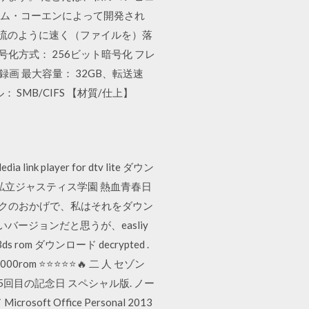
ブラム・コーエンによって開発され
「急流のように速く（ファイルを）落
の 暗号化方式： 256ビット暗号化 フレ
SDカード録画 最大容量： 32GB、転送速
： SMB/CIFS 【材質/仕上】
 player for dtv lite ダウン
⭐⭐⭐⭐⭐🔥 私立ジャスティス学園 熱血青春日
したリンクのおかげで、私はそれをダウン
が古いバージョンだと思うが、easliy
rom ダウンロード decrypted .
0rom ⭐⭐⭐⭐⭐🔥 二 人 セゾン
真集 15回目の記念日 スペシャル版. ノー
soft Office Personal 2013