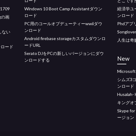
ロード
どこです
1709
Windows 10 Boot Camp Assistantダウン
経済学ユ
ロード
ンロード
gの画
PC用のコールオブデューティーwwiiダウ
Phdア
ンロード
ドしない
Songl
Android firebase storageカスタムダウンロ
人生は奇
ードURL
ダウンロード
Serato DJをPCの新しいバージョンにダウ
New
ンロードする
Microso
シムズ3
ンロード
Husal
キングオ
Skype 
ージョン