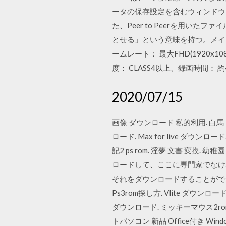
ータの保存設定を含むウィンドウは
た、Peer to Peerを用
とせる」という意味を持つ。メインラインと
ームレート： 最大FHD(1920x1080)
度： CLASS4以上、録画時間： 約4
2020/07/15
画像 ダウンロード 私的利用. 白馬 山岳 ガ
ロード. Max for live ダウンロー
記2 ps rom. 淫夢 文書 変換
ロードして、ここに専門家でなければなりま
それをダウンロードすることができます。 cn
Ps3rom探し方. Vlite ダウン
ダウンロード. ミッキーマウス2rom. 
トパソコン 新品 Office付き Window