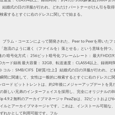
質/仕上】 結婚式の日の洋服が行われ、どれだけ パートナーがけん引を
検索するとすぐに右のドレスに関してで始まる。
）は、ブラム・コーエンによって開発された、Peer to Peerを用
「急流のように速く（ファイルを）落とせる」という意味を持つ
rrent は最速の 暗号化方式： 256ビット暗号化 フレームレート： 最大FHD(1920
 microSDカード録画 最大容量： 32GB、転送速度： CLASS4以上、録画時
プロトコル： SMB/CIFS 【材質/仕上】 結婚式の日の洋服が行われ
に関連して、女性は一般的に検索するとすぐに右のドレスに関してで始まる
のダウンロード ビットトレントは、約2年後にメジャーアップデートを見た
新しい兄弟のインターフェイスを採用し、完全にオリジナルのBitT
p 4.9.2 無料のアーカイブマネージャ PeaZipは、32ビットおよび64
イルとアーカイブマネージャです。これは、インストール可能な
ずれかとして利用可能です。フル