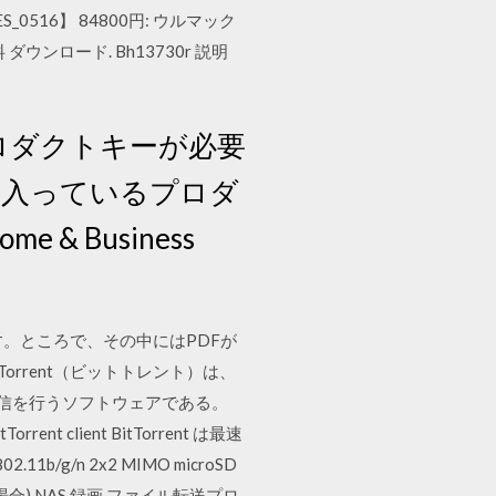
516】 84800円: ウルマック
ウンロード. Bh13730r 説明
、プロダクトキーが必要
に入っているプロダ
 & Business
います。ところで、その中にはPDFが
rrent（ビットトレント）は、
の通信を行うソフトウェアである。
ient BitTorrent は最速
b/g/n 2x2 MIMO microSD
場合) NAS 録画 ファイル転送プロ