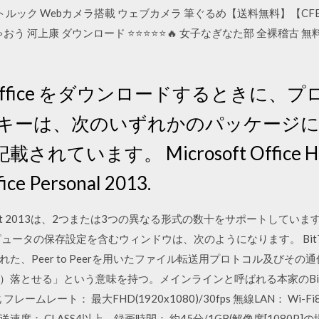
ルック Webカメラ搭載 ウェブカメラ 筆ぐるめ【送料無料】【CFES_0
う 河上康 ダウンロード ⭐⭐⭐⭐⭐🔥 女子なぎなた部 全裸稽古 無料 ダ
日 Office をダウンロードするときに
トキーは、次のいずれかのパッケージ
います。 Microsoft Office Home
ice Personal 2013.
er Point 2013は、2つまたは3つの異なる形式の数十をサポートして
ュータの保存設定を含むウィンドウは、次のようになります。 BitTo
た、Peer to Peerを用いたファイル転送用プロトコル及びそ
る」という意味を持つ。メインラインと呼ばれる本家のBitTorrent cl
レート： 最大FHD(1920x1080)/30fps 無線LAN： Wi-Fi802.11
速度： CLASS4以上、録画時間： 約45分/1GB(解像度[1080P]の