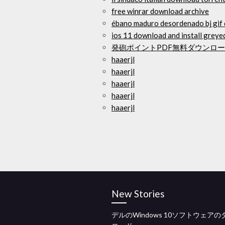
free winrar download archive
ébano maduro desordenado bj gif
ios 11 download and install greye
発砲ポイントPDF無料ダウンロ
haaerjl
haaerjl
haaerjl
haaerjl
haaerjl
New Stories
デルのWindows 10ソフトウェア