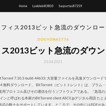
Home
Loeblein83803
Sasportas87259
オフィス2013ビット急流のダウンロー
DOUYON45776
ス2013ビット急流のダウ
21.04.2021
BitTorrent 7.10.3-build-44633: 大容量ファイルを高速ダウ
10.5 45374 無料ダウンロード。 BitTorrent（ビットトレント）は
ファイル転送用プロトコル及びその通信を行うソフトウェアである。「急
る本家のBitTorrent client ASCII.jpデジタル用語 たとえば、Mi
る形式の数十をサポートしています。ところで、その中にはPDFがあ