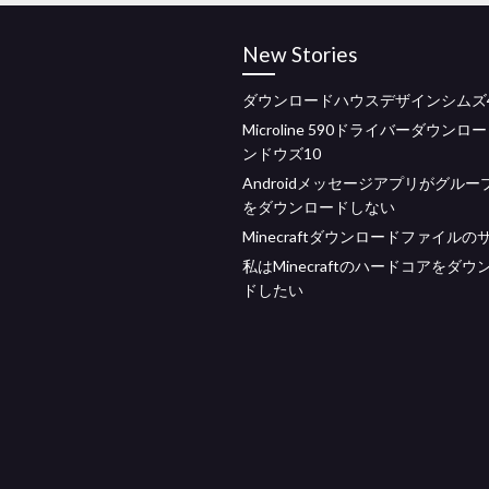
New Stories
ダウンロードハウスデザインシムズ4 
Microline 590ドライバーダウンロ
ンドウズ10
Androidメッセージアプリがグルー
をダウンロードしない
Minecraftダウンロードファイルの
私はMinecraftのハードコアをダウ
ドしたい