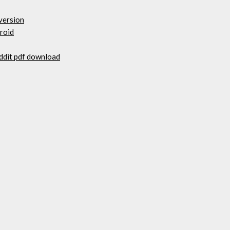
version
roid
eddit pdf download