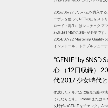
2016/06/27 アルバムを購入
ーポンを使ってNCTの曲をスト
ロード・再生にはレコチョク アプリ（
Switch(TM)のご利用が必要で
2014/07/22 Mastering Quali
インストール、トラブルシューテ
"GENIE" by SNSD
心 （12日収録） 20
代 2017 少女時代と
作成したアルバムに撮影場所や地
うになります。 iPhone または iP
女時代のGENIE をチェック。A