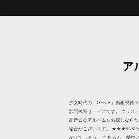
アル
少女時代の「GENIE」動画視聴ページで
歌詞検索サービスです。 クリスティーナ・
高音質なアルバムをお探しならヤ
場合がございます。 ★★★SNS
かせてしまう！ もちろん、傑作／