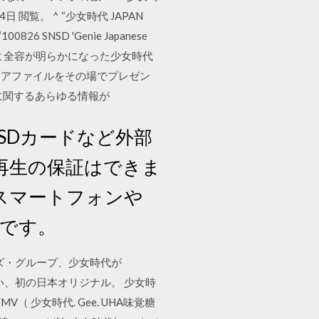
4日 閲覧。 ^ “少女時代 JAPAN
00826 SNSD 'Genie Japanese
いよいよ全容が明らかになった少女時代
クリアファイルをその場でプレゼン
に関するあらゆる情報が
SDカードなど外部
再生の保証はできま
 スマートフォンや
です。
脚"ガールズ・グループ、少女時代が
ない、初の日本オリジナル。 少女時
少女時代. Gee. UHA味覚糖