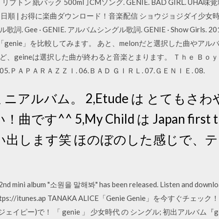
. ｢リプトン 紙パック 500ml ｣CMソング. GENIE. BAD GIRL. U
売日順 | お得に楽曲ダウンロード！音楽配信 ショウジョジダイ少女時代.
 Gee · GENIE. アルバムシングル歌詞. GENIE · Show Girls
「genie」を比較してみます。 あと、melonだと選択した曲や
、geineは選択した曲が終わると音楽とまります。 Ｔｈｅ Ｂｏｙ
5.ＰＡＰＡＲＡＺＺＩ. 06.ＢＡＤ ＧＩＲＬ. 07.ＧＥＮＩＥ. 08.
るミニアルバム。 2,Etude は とても
^^ 5,My Child は Japan firs
い出します笑 ほのぼのした感じで、
’s 2nd mini album "소원을 말해봐" has been released. Listen and downlo
 Music https://itunes.ap TANAKA ALICE「Genie Genie
イピー)で！ 「 genie 」 少女時代 の シングル; 初出アルバム『genie（ 