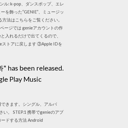
ジャンル: k-pop、ダンスポップ、エレ
ーを飾った“GENIE”、ミュージッ
ドする方法はこちらをご覧ください。
ページでは genieアカウントの作
nieと入れるだけで出てくるので、
ストアに戻します ③Apple IDを
" has been released.
gle Play Music
ら利用できます。シングル、アルバ
STEP.1 携帯でgenieのアプ
する方法 Android