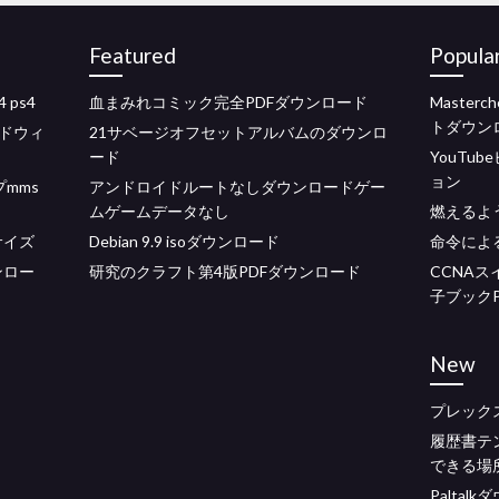
Featured
Popula
ps4
血まみれコミック完全PDFダウンロード
Master
トダウン
ードウィ
21サベージオフセットアルバムのダウンロ
ード
YouTu
ョン
プmms
アンドロイドルートなしダウンロードゲー
ムゲームデータなし
燃えるよ
サイズ
Debian 9.9 isoダウンロード
命令によ
ンロー
研究のクラフト第4版PDFダウンロード
CCNA
子ブック
New
プレック
履歴書テ
できる場
Palta