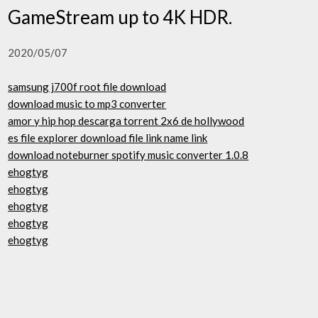
GameStream up to 4K HDR.
2020/05/07
samsung j700f root file download
download music to mp3 converter
amor y hip hop descarga torrent 2x6 de hollywood
es file explorer download file link name link
download noteburner spotify music converter 1.0.8
ehogtyg
ehogtyg
ehogtyg
ehogtyg
ehogtyg