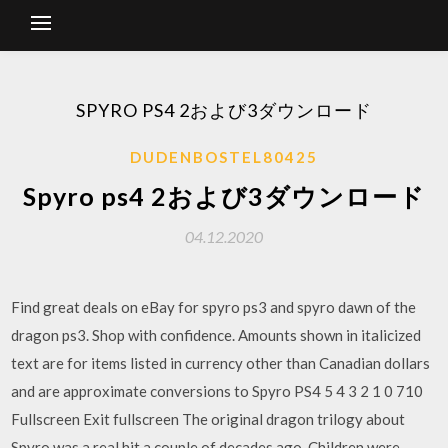
SPYRO PS4 2および3ダウンロード
DUDENBOSTEL80425
Spyro ps4 2および3ダウンロード
04.12.2020
Find great deals on eBay for spyro ps3 and spyro dawn of the
dragon ps3. Shop with confidence. Amounts shown in italicized
text are for items listed in currency other than Canadian dollars
and are approximate conversions to Spyro PS4 5 4 3 2 1 0 710
Fullscreen Exit fullscreen The original dragon trilogy about
Spyro was a real hit a couple of decades ago. Children were