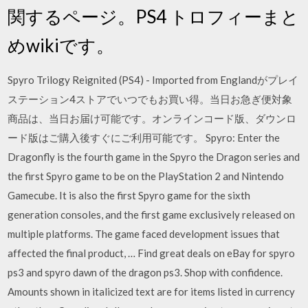
関するページ。PS4 トロフィーまと
めwikiです。
Spyro Trilogy Reignited (PS4) - Imported from Englandがプレイ
ステーション4ストアでいつでもお買い得。当日お急ぎ便対象
商品は、当日お届け可能です。オンラインコード版、ダウンロ
ード版はご購入後すぐにご利用可能です。 Spyro: Enter the
Dragonfly is the fourth game in the Spyro the Dragon series and
the first Spyro game to be on the PlayStation 2 and Nintendo
Gamecube. It is also the first Spyro game for the sixth
generation consoles, and the first game exclusively released on
multiple platforms. The game faced development issues that
affected the final product, … Find great deals on eBay for spyro
ps3 and spyro dawn of the dragon ps3. Shop with confidence.
Amounts shown in italicized text are for items listed in currency