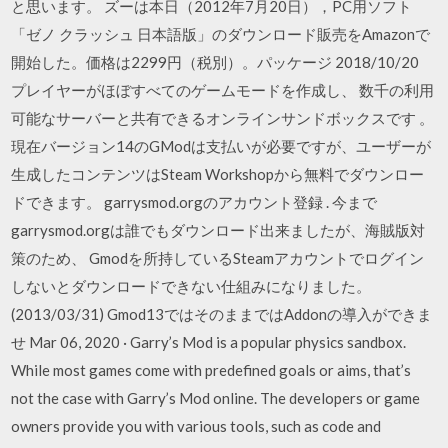
と思います。 ズーは本日（2012年7月20日），PC用ソフト
「ゼノ クラッシュ 日本語版」のダウンロード販売をAmazonで
開始した。価格は2299円（税別）。パッケージ 2018/10/20
プレイヤーがほぼすべてのゲームモードを作成し、 数千の利用
可能なサーバーと共有できるオンラインサンドボックスです 。
現在バージョン14のGModは支払いが必要ですが、ユーザーが
生成したコンテンツはSteam Workshopから無料でダウンロー
ドできます。 garrysmod.orgのアカウント登録 . 今まで
garrysmod.orgは誰でもダウンロード出来ましたが、海賊版対
策のため、 Gmodを所持しているSteamアカウントでログイン
しないとダウンロードできない仕組みになりました。
(2013/03/31) Gmod13ではそのままではAddonの導入ができま
せ Mar 06, 2020 · Garry’s Mod is a popular physics sandbox.
While most games come with predefined goals or aims, that’s
not the case with Garry’s Mod online. The developers or game
owners provide you with various tools, such as code and