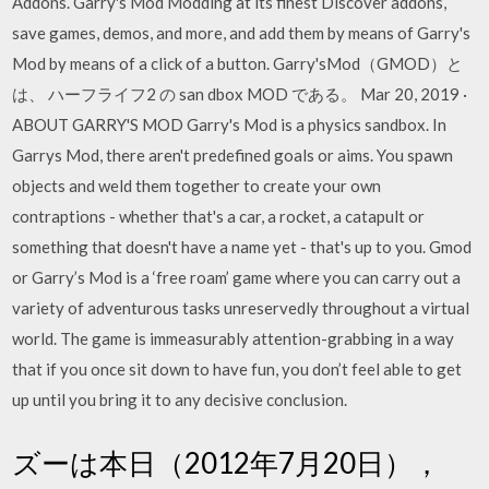
Addons. Garry's Mod Modding at its finest Discover addons,
save games, demos, and more, and add them by means of Garry's
Mod by means of a click of a button. Garry'sMod（GMOD）と
は、 ハーフライフ2 の san dbox MOD である。 Mar 20, 2019 ·
ABOUT GARRY'S MOD Garry's Mod is a physics sandbox. In
Garrys Mod, there aren't predefined goals or aims. You spawn
objects and weld them together to create your own
contraptions - whether that's a car, a rocket, a catapult or
something that doesn't have a name yet - that's up to you. Gmod
or Garry’s Mod is a ‘free roam’ game where you can carry out a
variety of adventurous tasks unreservedly throughout a virtual
world. The game is immeasurably attention-grabbing in a way
that if you once sit down to have fun, you don’t feel able to get
up until you bring it to any decisive conclusion.
ズーは本日（2012年7月20日），