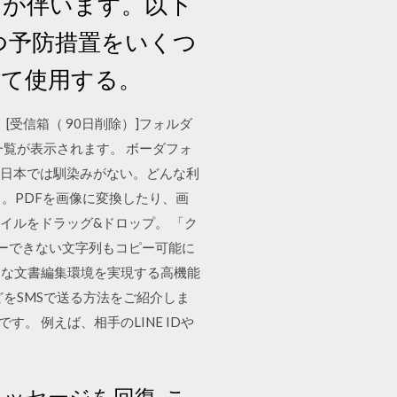
クが伴います。以下
つ予防措置をいくつ
して使用する。
受信箱（ 90日削除）]フォルダ
一覧が表示されます。 ボーダフォ
、日本では馴染みがない。どんな利
プリ。PDFを画像に変換したり、画
にファイルをドラッグ&ドロップ。 「ク
はコピーできない文字列もコピー可能に
、快適な文書編集環境を実現する高機能
をSMSで送る方法をご紹介しま
。 例えば、相手のLINE IDや
トメッセージを回復. こ