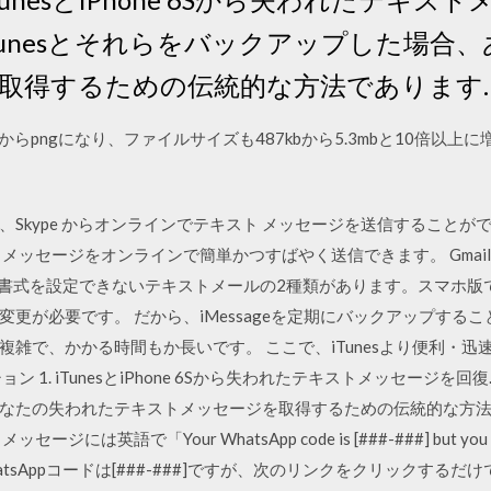
Tunesとそれらをバックアップした場合
取得するための伝統的な方法であります.
からpngになり、ファイルサイズも487kbから5.3mbと10倍以上
Skype からオンラインでテキスト メッセージを送信することがで
メッセージをオンラインで簡単かつすばやく送信できます。 Gma
、書式を設定できないテキストメールの2種類があります。スマホ版
が必要です。 だから、iMessageを定期にバックアップすることが
雑で、かかる時間もか長いです。 ここで、iTunesより便利・迅速に
1. iTunesとiPhone 6Sから失われたテキストメッセージを回復
たの失われたテキストメッセージを取得するための伝統的な方法であり
で「Your WhatsApp code is [###-###] but you can simpl
（あなたのWhatsAppコードは[###-###]ですが、次のリンクをクリック