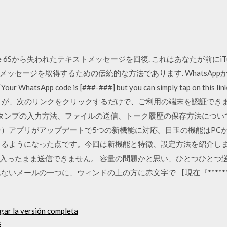
iPhone 6Sから失われたテキストメッセージを回復. これはあなたが前に
ッセージを取得するための伝統的な方法であります. WhatsAp
p code is [###-###] but you can simply tap on this link
##]ですが、次のリンクをクリックするだけで、ご利用の端末を認証できます
タンプの入力方法、ファイルの送信、トーク履歴の保存方法について解説
）アプリがアップデートで5つの新機能に対応。目玉の機能はPCからA
るようになった点です。今回は新機能と特徴、設定方法を紹介します。
入ったまま送信できません。 容量の問題かと思い、ひとつひとつ
メールの一つに、ウィンドの上の方に赤文字で 【現在『**********
gar la versión completa
s