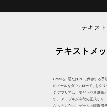
テキスト
テキストメッ
Gmailを1通だけPCに保存する手順
のメールをダウンロード ] をクリッ
ジ アプリでは、友だちや連絡先とテ
す。 アップルが今秋の正式リリー
さっそくiPadに ゲームの画像 