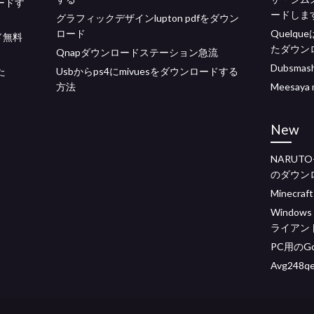
ロードす
ードしま
グラフィックデザインlupton pdfをダウン
ロード
Quelqu
ド無料
たダウン
Qnapダウンロードステーション急流
Dubsm
た
Usbからps4にmivuesをダウンロードする
方法
Meesay
New
NARUT
のダウン
Minecr
Windo
ライアン
PC用のGo
Avg248