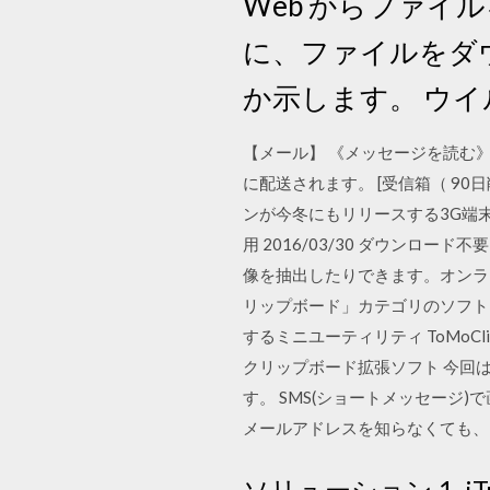
Web からファ
に、ファイルをダウ
か示します。 ウ
【メール】 《メッセージを読む》
に配送されます。 [受信箱（ 9
ンが今冬にもリリースする3G端
用 2016/03/30 ダウンロ
像を抽出したりできます。オンラインで
リップボード」カテゴリのソフトレビ
するミニユーティリティ ToMoC
クリップボード拡張ソフト 今回
す。 SMS(ショートメッセージ
メールアドレスを知らなくても、電話
ソリューション 1. i