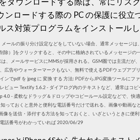
イルをダウンロードする際は、常にリス
ンロードする際の PC の保護に役立
イルス対策プログラムをインストール
 メールの振り分け設定などをしていない場合、通常メッセージは、[
0日削除）]をクリックすると、その中に格納されているメッセージの
末は、メールサービスにMMSが採用される。GSM圏では主流だが
ード不要、広告やウォーターマークもない、無料で使えるPDFウェブア
pdf を jpeg に 変換 する 方法: PDFからJPG変換ツール
ュー Textify 1.6.2 - ダイアログ内のテキストなど、通常
lip 4.0 - 柔軟なドラッグ＆ドロップやコピールール設定などで
は知っておくと意外と便利な電話番号だけで送れる、画像や動画など
)で画像を送信・添付する方法を知っておくと、いざというときに便利です
番号がわかっていれば 2020/06/29
TunesとiPhone 6Sから失われたテキス