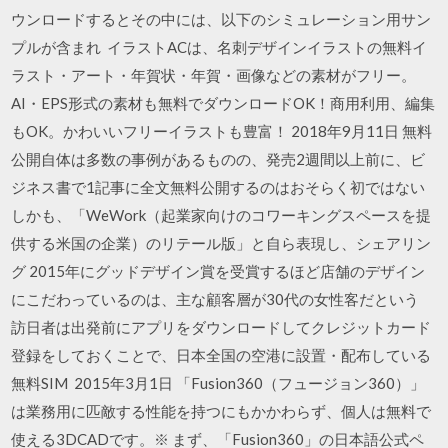
ウンロードするとその中には、以下のシミュレーション用サン
プルが含まれ イラストACは、名刺デザインイラストの無料イ
ラスト・アート・年賀状・年賀・画像などの素材がフリー。
AI・EPS形式の素材も無料でダウンロードOK！商用利用、編集
もOK。かわいいフリーイラストも豊富！ 2018年9月11日 無料
公開自体は多数の事例があるものの、発売2週間以上前に、ビ
ジネス書で1記事に全文無料公開するのはおそらく初ではない
しかも、「WeWork（起業家向けのコワーキングスペースを提
供する米国の企業）のリテール版」と自ら表現し、シェアリン
グ 2015年にグッドデザイン賞を受賞するほど店舗のデザイン
にこだわっているのは、主な顧客層が30代の女性客だという
訪日者は出発前にアプリをダウンロードしてクレジットカード
登録をしておくことで、日本全国の空港に設置・配布している
無料SIM 2015年3月1日 「Fusion360（フュージョン360）」
は業務用に匹敵する性能を持つにもかかわらず、個人は無料で
使える3DCADです。※ まず、「Fusion360」の日本語公式ペ