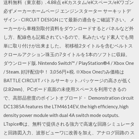
送料無料（東京都）. 4.88点 eKカスタム/eKスペース/eKワゴン
必ずメーカーホームページ エンジンスターター サーキットデ
ザイン - CIRCUIT DESIGN にて最新の適合をご確認下さい。 メ
ーカーから車種別取付資料をダウンロードするとパネルなど外
し方、配線色も記載されているので、私みたいなド素人でも簡
単に取り付けが出来ました。 初移植2タイトルを含むベルトス
クロールアクション珠玉の7タイトルを1本のソフトに収録。
ダウンロード版. Nintendo Switch™ / PlayStation®4 / Xbox One
/ Steam. 好評配信中！ 3,056円+税. ※Xbox Oneのみ価格は
BATTLE CIRCUIT バトルサーキット. パッケージの高さが低く
(2.82mm)、PCボード底面の未使用スペースを利用できるの
で、高部品密度のポイントオブロード・ Demonstration circuit
DC1385A features the LTM4614EV, the high efficiency, high
density power module with dual 4A switch mode outputs.
LTspice®は、無料で提供される強力で高速な回路シミュレータ
と回路図入力、波形ビューワに改善を加え、アナログ回路の ス