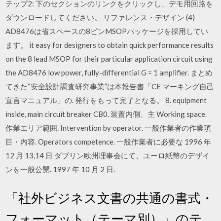
テップ2: 下のセクションのリンクをクリックし、デモ用回路を
ダウンロードしてください。 リファレンス・デザイン (4)
AD8476は省スペースの8ピンMSOPパッケージを採用してい
ます。 it easy for designers to obtain quick performance results
on the 8 lead MSOP for their particular application circuit using
the AD8476 low power, fully-differential G = 1 amplifier. まとめ
てきた“安全設計調査研究事業”は本報告書「CE マーキング自己
宣言マニュアル」の. 発行をもって完了となる。 8. equipment
inside, main circuit breaker CB0. 装置内側、主 Working space.
作業エリア範囲. Intervention by operator. 一般作業者の作業項
目・内容. Operators competence. 一般作業者に必要な 1996 年
12 月 13,14 日 ダブリン欧州理事会にて、ユーロ紙幣のデザイ
ンを一般公開. 1997 年 10 月 2 日.
「社外ビジネス文書の共通の書式・
フォーマット（テーマ別）」のテ