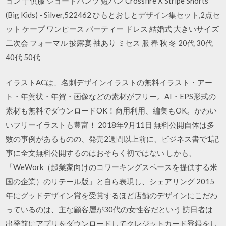
ョン 子供服 ショートパンツ 短パン Crossfire X Stripe Shorts
(Big Kids) - Silver,522462 ひもとおしとデザイン集セット,2点セ
ット ケープ ワンピース パーティー ドレス 結婚式 大きいサイズ
二次会 フォーマル 披露宴 袖あり ミセス 服 春 秋 冬 20代 30代
40代 50代
イラストACは、名刺デザインイラストの無料イラスト・アー
ト・年賀状・年賀・画像などの素材がフリー。AI・EPS形式の
素材も無料でダウンロードOK！商用利用、編集もOK。かわい
いフリーイラストも豊富！ 2018年9月11日 無料公開自体は多
数の事例があるものの、発売2週間以上前に、ビジネス書で1記
事に全文無料公開するのはおそらく初ではない しかも、
「WeWork（起業家向けのコワーキングスペースを提供する米
国の企業）のリテール版」と自ら表現し、シェアリング 2015
年にグッドデザイン賞を受賞するほど店舗のデザインにこだわ
っているのは、主な顧客層が30代の女性客だという 訪日者は
出発前にアプリをダウンロードしてクレジットカード登録をし