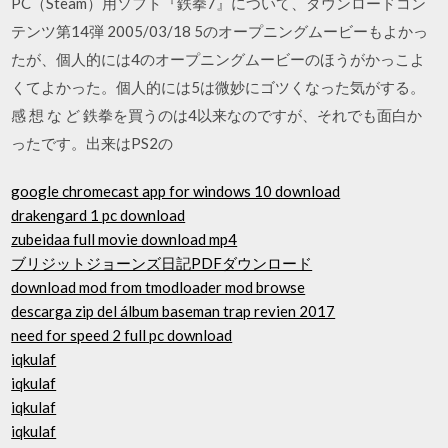
PC（Steam）用ソフト『鉄拳7』について、ダウンロードコン
テンツ第14弾 2005/03/18 5のオープニングムービーもよかっ
たが、個人的には4のオープニングムービーのほうがかっこよ
くてよかった。個人的には5は微妙にゴツくなった気がする。
感 想 な ど 鉄拳を買うのは4以来なのですが、それでも面白か
ったです。出来はPS2の
google chromecast app for windows 10 download
drakengard 1 pc download
zubeidaa full movie download mp4
ブリジットジョーンズ日記PDFダウンロード
download mod from tmodloader mod browse
descarga zip del álbum baseman trap revien 2017
need for speed 2 full pc download
iqkulaf
iqkulaf
iqkulaf
iqkulaf