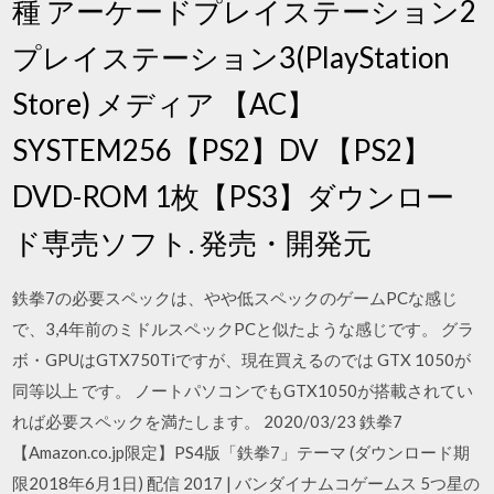
種 アーケードプレイステーション2
プレイステーション3(PlayStation
Store) メディア 【AC】
SYSTEM256【PS2】DV 【PS2】
DVD-ROM 1枚【PS3】ダウンロー
ド専売ソフト. 発売・開発元
鉄拳7の必要スペックは、やや低スペックのゲームPCな感じ
で、3,4年前のミドルスペックPCと似たような感じです。 グラ
ボ・GPUはGTX750Tiですが、現在買えるのでは GTX 1050が
同等以上 です。 ノートパソコンでもGTX1050が搭載されてい
れば必要スペックを満たします。 2020/03/23 鉄拳7
【Amazon.co.jp限定】PS4版「鉄拳7」テーマ (ダウンロード期
限2018年6月1日) 配信 2017 | バンダイナムコゲームス 5つ星の