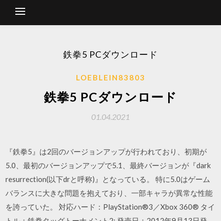
鉄拳5 PCダウンロード
LOEBLEIN83803
鉄拳5 PCダウンロード
01.04.2021
『鉄拳5』は2回のバージョンアップが行われており、初期が
5.0、最初のバージョンアップで5.1、最終バージョンが『dark
resurrection(以下drと呼称)』となっている。 特に5.0はゲーム
バランスに大きな問題を抱えており、一部キャラが異常な性能
を誇っていた。 対応ハード：PlayStation®3／Xbox 360® タイ
トル：鉄拳タッグトーナメント2; 発売日：2012年9月13日発