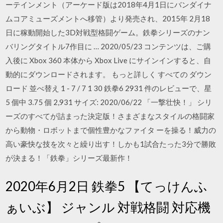
ーテインメント（アーケード版は2018年4月1日にバンダイナ
ムコアミューズメントへ移管）より発売され、2015年 2月18
日に稼動開始した3D対戦型格闘ゲーム。鉄拳シリーズのナン
バリングタイトル7作目に … 2020/05/23 コンテンツは、ご購
入後に Xbox 360 本体から Xbox Live にサインインすると、自
動的にダウンロードされます。 もっと詳しく すべての ダウン
ロード 並べ替え 1 - 7 / 7 1 30 鉄拳6 2931 件のレビューで、星
5 個中 3.75 個 2,931 サイズ: 2020/06/22 「一撃壮快！」 シリ
ーズのすべてが詰まった決定版！さまざまなスタイルの格闘家
から動物・ロボットまで個性豊かなファイタ ーを操る！威力の
高い豪快な技を次々と繰り出す！しかも1試合たった3分で勝敗
が決まる！「鉄拳」シリーズ最新作！
2020年6月2日 鉄拳5 【てっけんふ
ぁいぶ】 ジャンル 対戦格闘 対応機