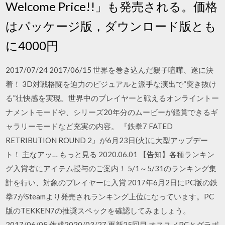
Welcome Price!!」も発売される。価格
はパッケージ版，ダウンロード版とも
に4000円
2017/07/24 2017/06/15 世界を巻き込んだ親子喧嘩、遂に決
着！ 3D対戦格闘を迫力のビジュアルと派手な演出で“突き抜け
る”壮快感を実現。世界中のプレイヤーと戦えるオンライントー
ナメントモードや、シリーズ20年分のムービーが鑑賞できるギ
ャラリーモードなど充実の内容。 『鉄拳7 FATED
RETRIBUTION ROUND 2』が6月23日(火)に大型アップデー
ト！ 主なアッ… もっと見る 2020.06.01 【告知】各種ランキン
グ入賞者にアイテム授与のご案内！ 5/1～5/31のランキング集
計を行い、対象のプレイヤーに入賞 2017年6月2日にPC版の鉄
拳7がSteamより発売されランキング上位になっています。PC
版のTEKKEN7の推奨スペックを確認してみましょう。
2017/06/05 作成2020/03/27 更新25回目 オススメPCとグラボ