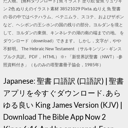
た人物。 [無料ダウンロード] 魚 イラスト 塗り絵 金魚 リュウキ
ン 2色 ぬりえのイラスト素材 38521029 Pixta. ぬりえ 魚 聖書
の 谷の中ではベテハラム、ベテニムラ、スコテ、およびザポン
など、ヘシボンの王シホンの国の残りの部分。ヨルダンを境と
して、ヨルダンの東側、キンネレテの湖の南の端までの地。 を
ダウンロード（download）できます。 しかし，文字が，やや
不鮮明。 The Hebraic New Testament （サルキンソン - ギンス
ブルク共訳。PDF， HTML） ※↑ 「新世界訳聖書（NWT）-参
照資料付き」（ものみの塔聖書冊子協会，1985年）
Japanese: 聖書 口語訳 (口語訳) | 聖書
アプリを今すぐダウンロード. あら
ゆる良い King James Version (KJV) |
Download The Bible App Now 2