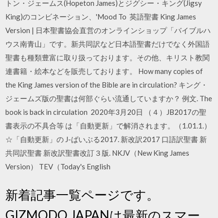
トン・ジェームス(Hopeton James)とジグシー・キング(Jigsy
King)のコンビネーション、'Mood To 英語聖書 King James
Version | 日本聖書協会直営のオンラインショップ「バイブルハ
ウス南青山」です。新共同訳など日本語聖書だけでなく外国語
聖書も種類豊富に取り扱っております。その他、キリスト教関
連書籍・絵本などを販売しております。 How many copies of
the King James version of the Bible are in circulation? キング・
ジェームズ版の聖書は何部ぐらい流通していますか？ 例文. The
book is back in circulation 2020年3月20日 （４）JB2017の聖
書表示の不具合等 は「自動更新」で解消されます。（1.01.1.）
☆「自動更新」の J-ばいぶる2017. 新改訳2017 口語訳聖書 新
共同訳聖書 新改訳聖書改訂３版. NKJV（New King James
Version） TEV（Today's English
新着記事一覧ページです。
GIZMODO JAPANは最新のスマー