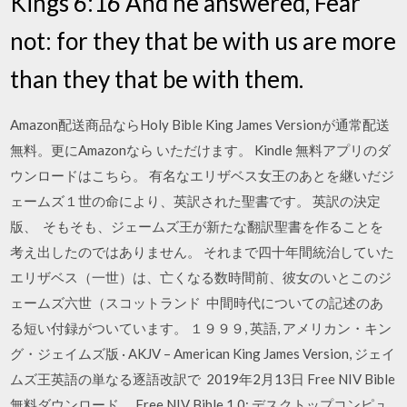
Kings 6:16 And he answered, Fear
not: for they that be with us are more
than they that be with them.
Amazon配送商品ならHoly Bible King James Versionが通常配送
無料。更にAmazonなら いただけます。 Kindle 無料アプリのダ
ウンロードはこちら。 有名なエリザベス女王のあとを継いだジ
ェームズ１世の命により、英訳された聖書です。 英訳の決定
版、 そもそも、ジェームズ王が新たな翻訳聖書を作ることを
考え出したのではありません。 それまで四十年間統治していた
エリザベス（一世）は、亡くなる数時間前、彼女のいとこのジ
ェームズ六世（スコットランド 中間時代についての記述のあ
る短い付録がついています。 １９９９, 英語, アメリカン・キン
グ・ジェイムズ版 · AKJV – American King James Version, ジェイ
ムズ王英語の単なる逐語改訳で 2019年2月13日 Free NIV Bible
無料ダウンロード。 Free NIV Bible 1.0: デスクトップコンピュ