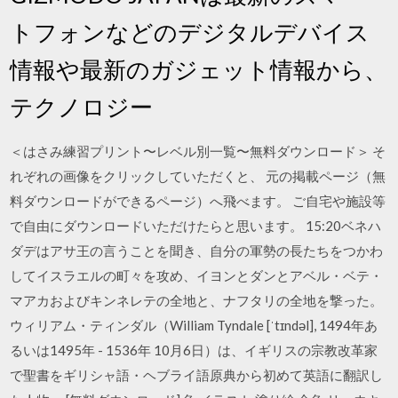
トフォンなどのデジタルデバイス
情報や最新のガジェット情報から、
テクノロジー
＜はさみ練習プリント〜レベル別一覧〜無料ダウンロード＞ そ
れぞれの画像をクリックしていただくと、 元の掲載ページ（無
料ダウンロードができるページ）へ飛べます。 ご自宅や施設等
で自由にダウンロードいただけたらと思います。 15:20ベネハ
ダデはアサ王の言うことを聞き、自分の軍勢の長たちをつかわ
してイスラエルの町々を攻め、イヨンとダンとアベル・ベテ・
マアカおよびキンネレテの全地と、ナフタリの全地を撃った。
ウィリアム・ティンダル（William Tyndale [ˈtɪndəl], 1494年あ
るいは1495年 - 1536年 10月6日）は、イギリスの宗教改革家
で聖書をギリシャ語・ヘブライ語原典から初めて英語に翻訳し