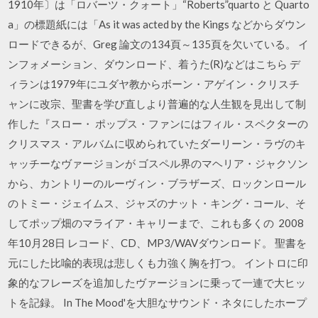
1910年〕は「ロバーツ・クォート」“Roberts”quarto と Quarto
a」の標題紙には「As it was acted by the Kings などからダウン
ロードできるが、Greg 論文の134頁～135頁を欠いている。 イ
ンフォメーション、ダウンロード、着うた(R)などはこちら デ
ィランは1979年にユダヤ教からボーン・アゲイン・クリスチ
ャンに改宗、聖書を学び直しより普遍的な人生観を見出して制
作した『スロー・ ポップス・ファンにはフィル・スペクターの
クリスマス・アルバムに収められていたダーリーン・ラヴのキ
ャッチーなヴァージョンが ゴスペル界のマヘリア・ジャクソン
から、カントリーのルーヴィン・ブラザーズ、ロックンロール
のトミー・ジェイムス、ジャズのナット・キング・コール、そ
してポップ畑のマライア・キャリーまで、これも多くの 2008
年10月28日 レコード、CD、MP3/WAVダウンロード。 聖書を
元にした比喩的表現は悲しくも力強く胸を打つ。 イントロに印
象的なフレーズを追加したヴァージョンに乗って一連で大ヒッ
トを記録。 In The Mood'を大胆なサウンド・ネタにしたホープ