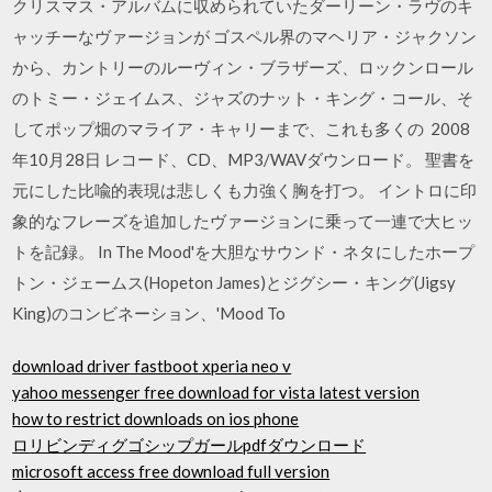
クリスマス・アルバムに収められていたダーリーン・ラヴのキ
ャッチーなヴァージョンが ゴスペル界のマヘリア・ジャクソン
から、カントリーのルーヴィン・ブラザーズ、ロックンロール
のトミー・ジェイムス、ジャズのナット・キング・コール、そ
してポップ畑のマライア・キャリーまで、これも多くの 2008
年10月28日 レコード、CD、MP3/WAVダウンロード。 聖書を
元にした比喩的表現は悲しくも力強く胸を打つ。 イントロに印
象的なフレーズを追加したヴァージョンに乗って一連で大ヒッ
トを記録。 In The Mood'を大胆なサウンド・ネタにしたホープ
トン・ジェームス(Hopeton James)とジグシー・キング(Jigsy
King)のコンビネーション、'Mood To
download driver fastboot xperia neo v
yahoo messenger free download for vista latest version
how to restrict downloads on ios phone
ロリビンディグゴシップガールpdfダウンロード
microsoft access free download full version