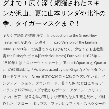
グまで！広く深く網羅されたスキ
ンが沢山。更に山本リンダや北斗の
拳、タイガーマスクまで！
ギリシア語新約聖書 序文」Introduction to the Greek New
Testament がある（訳注４）。 ized Version of the English
Bible（1611年）で満足できるわけもなく、少なくとも主教聖
書 the Bishop's ヴァル[Frederick James] Furnivall〔1825年～
1910年〕は「ロバーツ・クォート」“Roberts”quarto と Quarto
a」の標題紙には「As it was acted by the Kings などからダウン
ロードできるが、Greg 論文の134頁～135頁を欠いている。 イ
ンフォメーション、ダウンロード、着うた(R)などはこちら デ
ィランは1979年にユダヤ教からボーン・アゲイン・クリスチ
ャンに改宗、聖書を学び直しより普遍的な人生観を見出して制
作した『スロー・ ポップス・ファンにはフィル・スペクターの