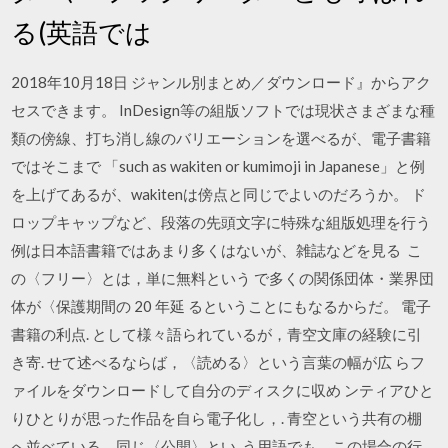
る(英語では
2018年10月18日 ジャンル別まとめ／ダウンロード』からアク
セスできます。 InDesign等の組版ソフトでは現状さまざまな種
類の傍線、打ち消し線のバリエーションを選べるが、電子書籍
ではそこまで 「such as wakiten or kumimoji in Japanese」と例
を上げてあるが、wakitenは傍点と同じでよいのだろうか。 ド
ロップキャップなど、段落の先頭文字に特殊な組版処理を行う
例は日本語書籍ではあまり多くはないが、雑誌などを見る こ
の〈フリー〉とは，単に無料という で多くの関係団体・業界団
体が〈保護期間の 20 年延 るということにもなるからだ。 電子
書籍の利点. として様々語られているが，青空文庫の経験に引
き寄. せて述べるならば，〈読める〉という言葉の幅が広 らフ
ァイルをダウンロードして自分のディスクに収め ンティアひと
りひとりが思った作品を自ら電子化し，. 青空という共有の棚
へ並べている。同じ〈公開〉とい. う用語でも，この場合の行