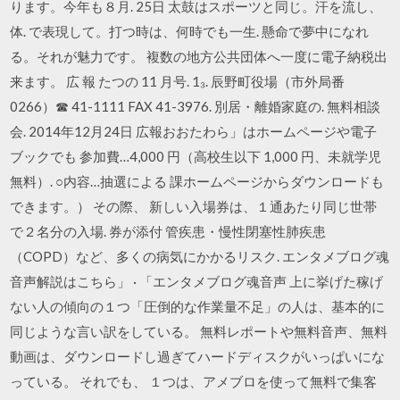
ります。今年も８月. 25日 太鼓はスポーツと同じ。汗を流し、
体. で表現して。打つ時は、何時でも一生. 懸命で夢中になれ
る。それが魅力です。 複数の地方公共団体へ一度に電子納税出
来ます。 広 報 たつの 11 月号. 1₃. 辰野町役場（市外局番
0266）☎ 41-1111 FAX 41-3976. 別居・離婚家庭の. 無料相談
会. 2014年12月24日 広報おおたわら」はホームページや電子
ブックでも 参加費…4,000 円（高校生以下 1,000 円、未就学児
無料）. ○内容…抽選による 課ホームページからダウンロードも
できます。） その際、 新しい入場券は、１通あたり同じ世帯
で２名分の入場. 券が添付 管疾患・慢性閉塞性肺疾患
（COPD）など、多くの病気にかかるリスク. エンタメブログ魂
音声解説はこちら」 · 「エンタメブログ魂音声 上に挙げた稼げ
ない人の傾向の１つ「圧倒的な作業量不足」の人は、基本的に
同じような言い訳をしている。 無料レポートや無料音声、無料
動画は、ダウンロードし過ぎてハードディスクがいっぱいにな
っている。 それでも、 １つは、アメブロを使って無料で集客