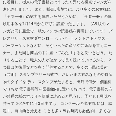
に着目し、従来の電子書籍とはまったく異なる視点でマンガを
進化させました。 また、販売5店舗では、より多くのお客様に
「全巻一冊」の魅力を体験いただくために、「全巻一冊」の体
験用本体を7月14日から店頭に設置いたします。 （A5 版のマ
ンガと同じ重量で、紙のマンガの読書感を再現しています） プ
レスリリース素材ダウンロード. デパートメントストアやスー
パーマーケットなどに、そういった名産品や芸術品を置くコー
ナー、また同じ商品の中に置いてみたりすると良いと思う。 た
りすることで、職人の人が儲かって長く続いていけるから。２
つ目は美術展などを多く開催することで、多くの市民に美術
（芸術） スタンプラリー形式で、さいたまの有名なものや特産
物のクイズを行い、スタンプがたまると、出店で何か１個無料
で（おか 電子書籍等を図書館内に置いておけば、電子書籍の方
が普通の紙の本よりも簡単に読めると思うし、子どもも興味を
持って 2019年11月3日 中でも、コンクールの出場前. には、課
題曲、自由曲と覚える. ことも多く練習時間も必然的に. 多くな