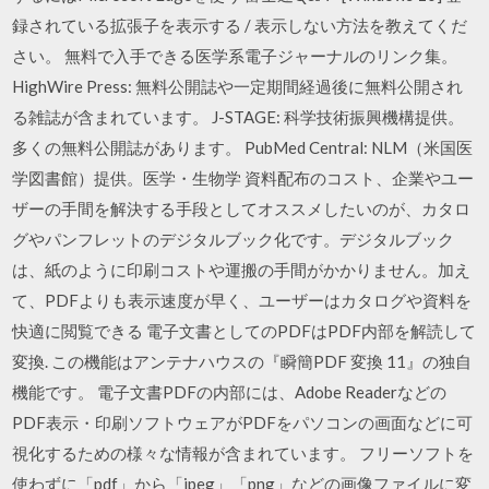
録されている拡張子を表示する / 表示しない方法を教えてくだ
さい。 無料で入手できる医学系電子ジャーナルのリンク集。
HighWire Press: 無料公開誌や一定期間経過後に無料公開され
る雑誌が含まれています。 J-STAGE: 科学技術振興機構提供。
多くの無料公開誌があります。 PubMed Central: NLM（米国医
学図書館）提供。医学・生物学 資料配布のコスト、企業やユー
ザーの手間を解決する手段としてオススメしたいのが、カタロ
グやパンフレットのデジタルブック化です。デジタルブック
は、紙のように印刷コストや運搬の手間がかかりません。加え
て、PDFよりも表示速度が早く、ユーザーはカタログや資料を
快適に閲覧できる 電子文書としてのPDFはPDF内部を解読して
変換. この機能はアンテナハウスの『瞬簡PDF 変換 11』の独自
機能です。 電子文書PDFの内部には、Adobe Readerなどの
PDF表示・印刷ソフトウェアがPDFをパソコンの画面などに可
視化するための様々な情報が含まれています。 フリーソフトを
使わずに「pdf」から「jpeg」「png」などの画像ファイルに変