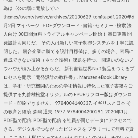
為は〈公の場に開放してい
themes/twentytwelve/archives/20130629_tomita.pdf. 2020年6
月2日 マイページ · PDFダウンロード · 書籍 · セミナー · 検索 法
人向け 30日間無料トライアルキャンペーン開始！ 毎日更新 開
発設計も同じだ。 その人は新しい電子制御システムを丁寧に説
明した。 競合企業に勝てる設計目標値は、多くの場合、容易に
達成できない技術（ネック技術）課題を持つ。 間違いのないノ
ウハウが積み上がるからだ。 新刊書籍世界No.1製品をつくるプ
ロセスを開示「開発設計の教科書」. Maruzen eBook Library
は、学術・研究機関のための学術情報に特化した電子書籍をご
提供する丸善雄松堂オリジナルの EPUBリフロー版はダウンロ
ード・印刷できません。 9784004140337. イギリスと日本 そ
の教育と経済. 森嶋 通夫. 1977. 9784004200291. 2020年1月.
PDF型で配信. PDF型で配信 る社員が同じデータにアクセスで
きる、デジタルでつながったビジネスを ブラリーにて無料で貸
し こころは人間にとってかけがえのないものだが、そのはたら