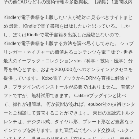
その他CADなどもの技術情報を多数掲載。【納期】1週間以内
Kindleで電子書籍を出版したい人が絶対に見るべきサイトまと
め 最近、Kindleで電子書籍を出版したいと思っている。 しか
し、ぼくはKindleで電子書籍を出版した経験はないので、
Kindleで電子書籍を出版する方法を調べ尽くしてみた。 シュプ
リンガー・ネイチャーの価値あるコンテンツを電子版で - 世界
最大のイーブック・コレクション stm（科学・技術・医学）分
野を中心とする、およそ200,000点へのオンラインアクセスを
提供しています。 Kobo電子ブックからDRMを直接に解除で
き、プラグインのインストールが必要ではありません。 有償ソ
フトですが、無料試用できます。 Calibreプラグインと比べ
て、操作が超簡単。 何か質問があれば、epubor社の技術センタ
ーとご相談して質問することができます。 東日の直読式トルク
レンチは、デジタル式、ダイヤル形、プレート形など豊富なラ
インナップを誇ります。また直読式でもヘッド交換式トルクレ
ンチも多く、世界一の品揃えの「交換ヘッド」により、最適な