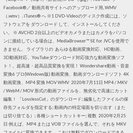
Facebook®／ 動画共有サイトへのアップロード用, WMV
（.wmv）. iTunes® へ ※1 DVD-Videoのディスク作成には、ソ
フトウェアを ダウンロード して、インストールしてくださ
い。 ※ AVCHD 2台以上のビデオカメラまたはカメラをパソコ
ンに接続している場合は、MediaBrowser™ SE for JVCを使用で
きません。 ライブラリの あらゆる動画変換対応、HD動画、
3D動画対応、YouTubeダウンロード対応強力な動画変換ソフ
ト！。超高速・超高品質変換を実現！ Wondershare動画・音楽
変換6 プロ(Windows版) 動画変換、動画ダウンロードソフト 4K
動画変換、MP4 変換 MOV WMV 2020年7月11日 MP4 / MKV
/ WebM / MOV 形式の動画ファイルを、無劣化で高速にカット
編集！ 「LosslessCut」のダウンロード; 編集したファイルの保
存先フォルダを指定する; 動画内の特定場面を切り出す（また
は切り捨てる）; 各種ショートカットキー; 複数 2020年2月25
日 例えば、MP4 または VOB ファイルを選んで、それを MKV
ファイルに変換できます。 これは無料でダウンロードできる