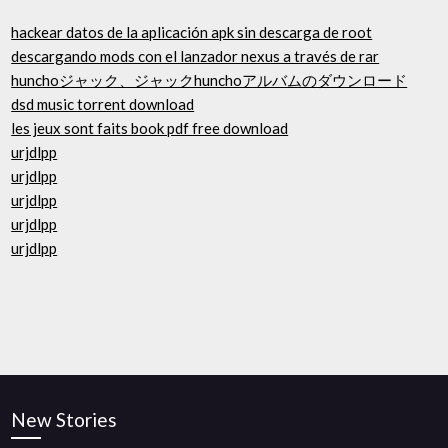
hackear datos de la aplicación apk sin descarga de root
descargando mods con el lanzador nexus a través de rar
hunchoジャック、ジャックhunchoアルバムのダウンロード
dsd music torrent download
les jeux sont faits book pdf free download
urjdlpp
urjdlpp
urjdlpp
urjdlpp
urjdlpp
New Stories