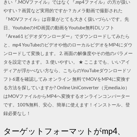
きい『.MOVファイル』ではなく『.mp4ファイル』の方が扱い
やすい？画質など実用的ですか？カメラ動画で撮影された
『MOVファイル』は容量がとても大きく扱いづらいです。先
日、YoutubeのHD画質の動画をYoutube無料DLソフト
『Area61 ビデオダウンローダー』でダウンロードしてみたら
と、mp4 YouTubeのビデオや他のローカルビデオをMP4にダウ
ンロードして変換します。 2. 画面の解像度やその他のパラメー
タを設定できます。 3. 使いやすい。 ★ ここまでも、いいアイ
ディアが浮かべない方なら、こちらのYouTubeダウンロードソ
フト6選を確認してみ オンライン 無料でMOVをMP4に変換す
る方法を探していますか? Online UniConverter（元media.io）
はMOVファイルからMP4へ変換するオンラインコンバーター
です。100%無料、安心、簡単に使えます！インストール、登
録必要なし！
ターゲットフォーマットがmp4、