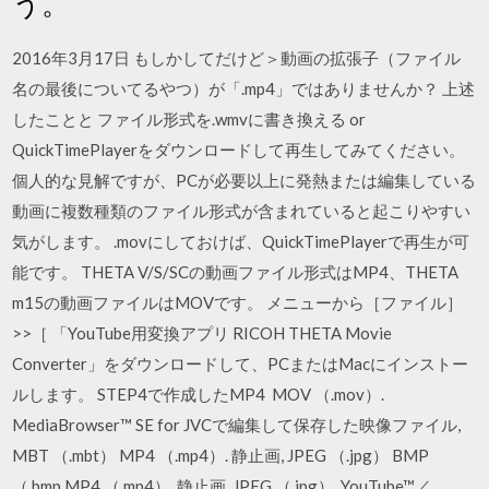
う。
2016年3月17日 もしかしてだけど＞動画の拡張子（ファイル
名の最後についてるやつ）が「.mp4」ではありませんか？ 上述
したことと ファイル形式を.wmvに書き換える or
QuickTimePlayerをダウンロードして再生してみてください。
個人的な見解ですが、PCが必要以上に発熱または編集している
動画に複数種類のファイル形式が含まれていると起こりやすい
気がします。 .movにしておけば、QuickTimePlayerで再生が可
能です。 THETA V/S/SCの動画ファイル形式はMP4、THETA
m15の動画ファイルはMOVです。 メニューから［ファイル］
>>［ 「YouTube用変換アプリ RICOH THETA Movie
Converter」をダウンロードして、PCまたはMacにインストー
ルします。 STEP4で作成したMP4 MOV （.mov）.
MediaBrowser™ SE for JVCで編集して保存した映像ファイル,
MBT （.mbt） MP4 （.mp4）. 静止画, JPEG （.jpg） BMP
（.bmp MP4 （.mp4）. 静止画, JPEG （.jpg）. YouTube™／