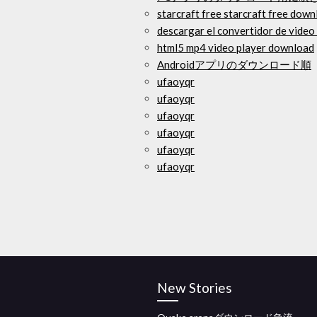
starcraft free starcraft free down
descargar el convertidor de video
html5 mp4 video player download
Androidアプリのダウンロード順
ufaoyqr
ufaoyqr
ufaoyqr
ufaoyqr
ufaoyqr
ufaoyqr
New Stories