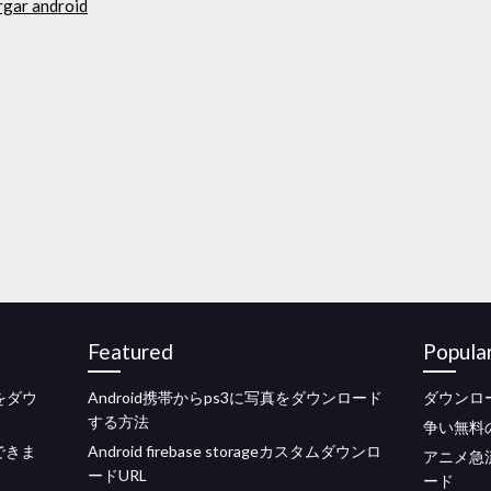
rgar android
Featured
Popula
ルをダウ
Android携帯からps3に写真をダウンロード
ダウンロード
する方法
争い無料
できま
Android firebase storageカスタムダウンロ
アニメ急
ードURL
ード