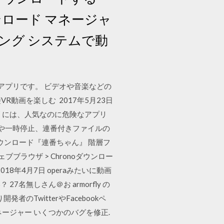
ンロード マネージャ
ング システムで動
ウザアプリです。 ビデオや音楽などの
動画を楽しむ 2017年5月23日
リには、人気なのに危険なアプリ
約や一時停止、連番付きファイルの
ダウンロード『連番ちゃん』 階層フ
ウェブブラウザ > Chronoダウンロー
2018年4月7日 operaみたいに動画
無しさん＠お armorfly の
TwitterやFacebookペ
ージャー いくつかのバグを修正.