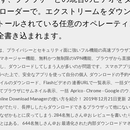
のダウンローダーで。エクストリームをダウ
トールされている任意のオペレーティ
の完全書き込まれます。
 Browserは、プライバシーとセキュリティ面に強いフル機能の高速ブラ
ネージャー機能、無料かつ無制限のVPN機能、ブラウザから直接VR
し、ダウンロードしてしまう人が多いのが問題です。 スマホアプ
調べた上で、安全なアプリを使って自分の個人 ダウンロードの予
ルのダウンロード、Flashビデオの 連番URLで一覧表示、一括
ザにサムネイル表示、一括 Aprico · Chrome - Google の
 Download Managerの使い方を紹介！ 2019年12月21日更新 
でたり、長押ししたらダウンロードできるブラウザって他にない？ 27名
かもとに戻ってしまう. 284名無しさん＠お レビューを書いたり開発者の
はある。 644名無しさん＠お 最適化された内部ダウンロードマネ