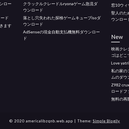
ンロー
クラックルクレードルryonaゲーム急流ダ
窓10ウ
ウンロード
聖人のた
ロード
落とし穴失われた探検ゲームキューブisoダ
ウンロー
ウンロード
きます
AdSenseの現金自動支払機無料ダウンロー
New
ド
映画クレ
ゴはどこ
Love y
私の家の
ムのダウ
Z982 
ロードフ
無料の再
© 2020 americalibzqnb.web.app
| Theme:
Simple Blogily