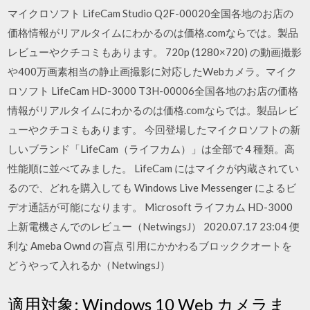
マイクロソフト LifeCam Studio Q2F-00020全国各地のお店の
価格情報がリアルタイムにわかるのは価格.comならでは。製品
レビューやクチコミもあります。 720p (1280×720) の動画撮影
や400万画素相当の静止画撮影に対応したWebカメラ。マイク
ロソフト LifeCam HD-3000 T3H-00006全国各地のお店の価格
情報がリアルタイムにわかるのは価格.comならでは。製品レビ
ューやクチコミもあります。 今回登場したマイクロソフトの新
しいブランド「LifeCam（ライフカム）」は全部で 4 種類。高
性能順に並べてみました。 LifeCam にはマイクが内蔵されてい
るので、どれを購入しても Windows Live Messenger によるビ
デオ通話が可能になります。 Microsoft ライフカム HD-3000
上新電機さんでのレビュー（NetwingsJ） 2020.07.17 23:04 便
利な Ameba Ownd の盲点 引用にかかわるブロッククオートを
どうやって入れるか（NetwingsJ）
適用対象: Windows 10 Web カメラま