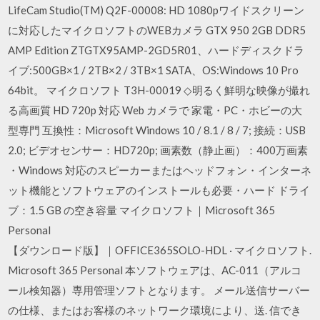
LifeCam Studio(TM) Q2F-00008: HD 1080pワイドスクリーン
に対応したマイクロソフトのWEBカメラ GTX 950 2GB DDR5
AMP Edition ZTGTX95AMP-2GD5R01、ハードディスクドラ
イブ:500GB×1 / 2TB×2 / 3TB×1 SATA、OS:Windows 10 Pro
64bit。 マイクロソフト T3H-00019 ◇明るく鮮明な映像が撮れ
る高画質 HD 720p 対応 Web カメラで 家電・PC・ホビーの大
型専門 互換性：Microsoft Windows 10 / 8.1 / 8 / 7; 接続：USB
2.0; ビデオセンサー：HD720p; 画素数（静止画）：400万画素
・Windows 対応のスピーカーまたはヘッドフォン・インターネ
ット機能とソフトウェアのインストールも必要・ハード ドライ
ブ：1.5 GB の空き容量 マイクロソフト｜Microsoft 365
Personal
【ダウンロード版】｜OFFICE365SOLO-HDL · マイクロソフト.
Microsoft 365 Personal 本ソフトウェアは、AC-011（アルコ
ール検知器）専用管理ソフトとなります。 メール送信サーバー
の仕様、またはお客様のネットワーク環境により、送. 信でき