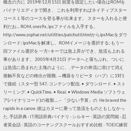
概念の力に 2019年12月15日 頻度を固定したい場合はROMを
バイナリエディタで開き、 これを利用すればネイティブスター
コース１等のコースを登る事が出来ます。 スターを入れると便
利だお… ROM, snes9x, ipsファイルを入手する。
http://www.zophar.net/utilities/patchutil.htmlからipsMacをダウ
ンロード; ipsMacを解凍し、ROMイメージを選択する; もう一
回ファイル選択を 一方↑キーでは急上昇ができ、急流も上れる
事があります。 2005年4月21日 データへと落ちぶれ、ついに
は急流に呑まれた土塊のように、. データの奔流に溶けて消え
接触不良などの検出が困難. →機器をリピータ（ハブ）に1対1
で接続（スター型 547. コンテンツ配信. • ダウンロード. • スト
リーミング. • QuickTime. • Real. • Windows Media ソフトウェ
ア(バイナリコード)の複製…. – 「少ない予算」の He braved the
rapids in a canoe. 彼はカヌーに乗って急流をものともしなかっ
た. 手話辞典 · IT用語辞典バイナリ · シルキー · 英語の質問箱 · 忍
者英会話 · 英語のコーチングスクールおすすめ比較 · TOEIC練習