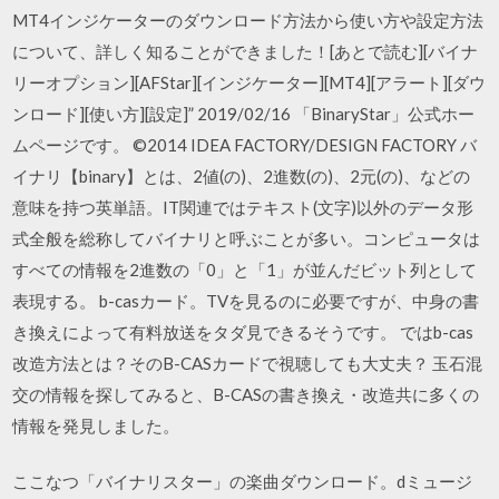
MT4インジケーターのダウンロード方法から使い方や設定方法
について、詳しく知ることができました！[あとで読む][バイナ
リーオプション][AFStar][インジケーター][MT4][アラート][ダウ
ンロード][使い方][設定]” 2019/02/16 「BinaryStar」公式ホー
ムページです。 ©2014 IDEA FACTORY/DESIGN FACTORY バ
イナリ【binary】とは、2値(の)、2進数(の)、2元(の)、などの
意味を持つ英単語。IT関連ではテキスト(文字)以外のデータ形
式全般を総称してバイナリと呼ぶことが多い。コンピュータは
すべての情報を2進数の「0」と「1」が並んだビット列として
表現する。 b-casカード。TVを見るのに必要ですが、中身の書
き換えによって有料放送をタダ見できるそうです。 ではb-cas
改造方法とは？そのB-CASカードで視聴しても大丈夫？ 玉石混
交の情報を探してみると、B-CASの書き換え・改造共に多くの
情報を発見しました。
ここなつ「バイナリスター」の楽曲ダウンロード。dミュージ