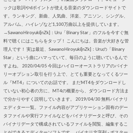
ックは歌詞やdポイントが使える音楽のダウンロードサイトで
す。ランキング、新曲、人気曲、洋楽、アニソン、シングル、
アルバム、ハイレゾなど1,100万曲以上を提供しています。
→SawanoHiroyuki[nZk]：Uru「Binary Star」のフルを今すぐ無
料で聴くにはこちらをタップ！ こんにちは。音楽が大好きな管
理人です！ 実は最近、SawanoHiroyuki[nZk]：Uruの「Binary
Star」という曲にハマっていて、毎日のように聴いているんで
すよね。 2020/04/05 今回はハイローオーストラリアのバイナ
リーオプション取引を行う上で、とても重要となってくるツー
ル『MT4』についてのお話です。 まだMT4をダウンロードし
ていない初心者の方に、MT4の概要から、ダウンロード方法ま
で分かりやすく説明していきます。 2019/04/30 無料バイナリ
エディター一覧。ファイル内容がアプリケーション固有のデー
タファイルや実行ファイルなどをバイナリデータと呼び、その
バイナリデータで構成されているファイルを閲覧、編集するこ
とができるエディターソフトです。 バイナリ文字列 - ポスター