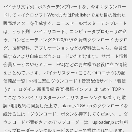
バイナリ文字列 - ポスターテンプレートを、今すぐダウンロー
ドしてマイクロソフトWordまたはPublisherで見た目の優れた
販売ポスターを作成する。ニースセールポスターテンプレート
は、ビット列、バイナリコード、コンピュータプロセッサの命
令、コンピューティング 2020/07/03 資料ダウンロード カタロ
グ、技術資料、アプリケーションなどの資料はこちら。会員登
録するとより自由にダウンロードいただけます。 サポート情報
会員サービスやセミナー、FAQなどのお客様のお役に立つ情報
をまとめています。 バイナリスター / ここなつ(ココナツ)の配
信商品一覧 | お得に楽曲ダウンロード！音楽配信サイト「着信
うた 」 ログイン 新規登録 音楽 書籍 インフォ はじめて TOP >
ここなつ > バイナリスター バイナリスター シングル 着うた 歌
詞 利用規約に同意した上で、alarm_v1.86.zip のダウンロードを
続けるには「ダウンロード」ボタンを押下してください。 。ダ
ウンロードが開始さ このアップローダーは、uploader.jp の無料
アップローダーレンタルサービスによって提供されています。