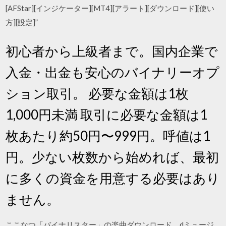
[AFStar][インジケーター][MT4][アラート][ダウンロード][使い
方][設定]”
初心者から上級者まで。国内企業で
入金・出金も安心のバイナリーオプ
ション取引。 必要な金額は1枚
1,000円未満 取引に必要な金額は1
枚あたり約50円〜999円。呼値は1
円。少ない枚数から始めれば、最初
に多くの資金を用意する必要はあり
ません。
ここなつ「バイナリスター」の楽曲ダウンロード。dミュージ