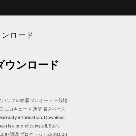
ダウンロード
yをダウンロード
高圧力パワフル給湯 フルオート 一般地
X3 エコキュート 薄型 省スペース
anty information. Download
 is a one-click install. Start
46,000 認識 プログラム - 5,228,000