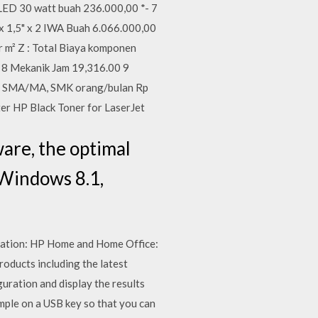
ED 30 watt buah 236.000,00 *- 7
,5" x 2 IWA Buah 6.066.000,00
r m² Z : Total Biaya komponen
0 8 Mekanik Jam 19,316.00 9
, SMA/MA, SMK orang/bulan Rp
er HP Black Toner for LaserJet
are, the optimal
 Windows 8.1,
ntation: HP Home and Home Office:
oducts including the latest
guration and display the results
ample on a USB key so that you can