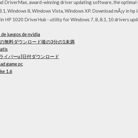
ad DriverMax, award-winning driver updating software, the optimal 
.1, Windows 8, Windows Vista, Windows XP. Download mÃ¡y in hp la
n HP 1020 DriverHub - utility for Windows 7, 8, 8.1, 10 drivers upda
de juegos de nvidia
の無料ダウンロード後の3分の1未満
atis
ライバーu [日付ダウンロード
oad game pc
ke 1.6