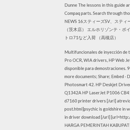
Dunne The lessons in this guide ar
Compaq parts. Search through th
NEWS 16スティーズSV、ス
（茨木店） エルホリゾンテ・ポイ
トロ71など入荷 （高槻店）
Multifuncionales de inyección de 
Pro OCR, WIA drivers, HP Web Jet
disponible para demostraciones
more documents; Share; Embed · Do
Photosmart 42. HP Deskjet Driver
Q1342A HP LaserJet P1006 CB411A
d7160 printer drivers [/url] atre
post.html]psychic is goldshire i
in driver download [/url] [url=ht
HARGA PEMERINTAH KABUPATEN KL