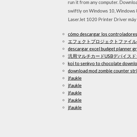
run it from any computer. Downlo
swiftly on Windows 10, Windows 8
LaserJet 1020 Printer Driver máy i
cómo descargar los controladores 
エフェクトプロジェクトファイル
descargar excel budget planner gr
汎用マルチカードUSBデバイスド
koi to senkyo to chocolate downl
download mod zombie counter stri
jfaukle
jfaukle
jfaukle
jfaukle
jfaukle