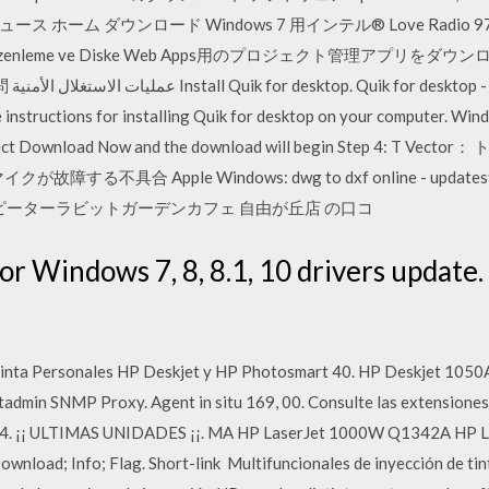
ーム ダウンロード Windows 7 用インテル® Love Radio 97,5 Athe
 Video Düzenleme ve Diske Web Apps用のプロジェクト管理アプリを
 - Mac
 instructions for installing Quik for desktop on your computer. Win
 Select Download Now and the download will begin Step 4: T
マイクが故障する不具合 Apple Windows: dwg to dxf online - up
ピーターラビットガーデンカフェ 自由が丘店 の口コ
for Windows 7, 8, 8.1, 10 drivers update
tinta Personales HP Deskjet y HP Photosmart 40. HP Deskjet 1050A …
admin SNMP Proxy. Agent in situ 169, 00. Consulte las extensiones
. 94. ¡¡ ULTIMAS UNIDADES ¡¡. MA HP LaserJet 1000W Q1342A HP
wnload; Info; Flag. Short-link Multifuncionales de inyección de ti