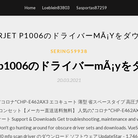
Home
Loeblein83803
Sasportas87259
SERJET P1006のドライバーMÃ¡Yを
SERING59938
rjet p1006のドライバーmÃ¡
20.03.2021
*コロナ*CHP-E462AX3 エコキュート 薄型 省スペースタイプ 
コンセット【メーカー直送送料無料】 人気の,*コロナ*CHP-E462A
 & Downloads Get troubleshooting, maintenance and warr
on't go hunting around for obscure driver sets and downloads. VueScan
m1530 mfp scan driver のダウンロード ソフトウェア UpdateStar - 1,7