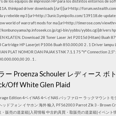
s de los equipos de impresión HP para los distintos entornos de 
. thinkpad driver downloads [/url] [url=http://forum.wstealth.c
vida y rebelde mp3 [url=http://3unic3.ymipollo.com/139118.de-updat
n wow world of warcraft mods for ma [url=http://timerose.com/view
tp://konbunoyama.hp.infoseek.co.jp/cgi-bin/yybbs/yybbs.cgi]drivers 
ATEN. Download 28 Toner Laser Jet P2015d (Hitam) Buah 879.0
tridge HP Laserjet P1006 Buah 850.000,00 2 . 1 Driver lampu L
PLAT NOMOR DAN PAJAK STNK 7.1.1 75 "Y" Connection 2,5" x 1
0.000.000,00 20 . 1 .
 Proenza Schouler レディース
k/Off White Glen Plaid
B Storage Edition 4ベイNAS 4ベイNAS バッファロー ラックマウントモデル 
ヘッドフォン イヤホン 海外 輸入 PF562003 Parrot Zik 3 - Br
買取・販売の道楽箱|入荷情報 中古釣具買・取販売の道楽箱|イベント