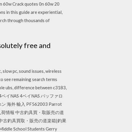
ack quotes 0n 60w 20
in this guide are experiential,
arch through thousands of
solutely free and
 slow pc, sound issues, wireless
 to see remaining search terms
ble ubs, difference between c3183,
Edition 4ベイNAS 4ベイNAS バッファロ
海外 輸入 PF562003 Parrot
楽箱|入荷情報 中古釣具買・取販売の道
 中古釣具買取・販売の道楽箱|釣果
iddle School Students Gerry