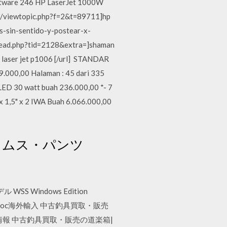
software 246 HP LaserJet 1000W
om/viewtopic.php?f=2&t=89711]hp
es-sin-sentido-y-postear-x-
thread.php?tid=2128&extra=]shaman
hp laser jet p1006 [/url] STANDAR
00,00 Halaman : 45 dari 335
ED 30 watt buah 236.000,00 *- 7
,5" x 2 IWA Buah 6.066.000,00
 ボトムス・パンツ
WSS Windows Edition
own Croc海外輸入 中古釣具買取・販売
情報 中古釣具買取・販売の道楽箱|