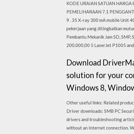
KODE URAIAN SATUAN HARGA 8 Car
PEMELIHARAAN 7.1 PENGGANTIAN 
9 . 35 X-ray 300 mA mobile Unit 4
pekerjaan yang ditingkatkan mutu
Pembantu Mekanik Jam SD, SMP, 
200.000,00 5 LaserJet P1005 and
Download DriverMax
solution for your c
Windows 8, Window
Other useful links: Related produ
Driver downloads: SMB PC Security
drivers and troubleshooting articl
without an Internet connection. We