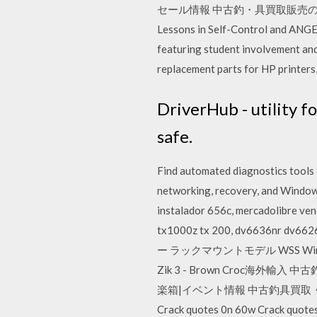
セール情報 中古釣・具買取販売の道楽箱|買
Lessons in Self-Control and ANGE
featuring student involvement and
replacement parts for HP printer
DriverHub - utility f
safe.
Find automated diagnostics tools 
networking, recovery, and Windows
instalador 656c, mercadolibre ven
tx1000z tx 200, dv6636nr dv6
ー ラックマウントモデル WSS Windo
Zik 3 - Brown Croc
楽箱|イベント情報 中古釣具買取
Crack quotes 0n 60w Crack quote