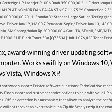
tridge HP Laserjet P1006 Buah 850.000,00 2 . 1 Driver lampu L
PLAT NOMOR DAN PAJAK STNK 7.1.1 75 "Y" Connection 2,5" x 1
00.000.000,00 20 . 1 . Standar Y : Standar Harga Satuan Tertinggi pe
nya. Driver Jam 19,316.00 7 Pembantu Sopir / Driver Jam 13,143.0
SMA, SMK orang/bulan Rp 200.000,00 4 Guru TK, SD/MI, SMP/MTs
 P1006 2 HP Black Toner 53A [Q7553A] Unit 1,076,423 Toner Print
, award-winning driver updating softw
omputer. Works swiftly on Windows 10,
s Vista, Windows XP.
ct software support: Printer software questions: Technical docume
 Find support and customer service options to help with your HP pr
es. Offline detection is a mechanism that allows to analyze the confi
 will not recover an executable but a Zip file.Simply unzip it,for ex