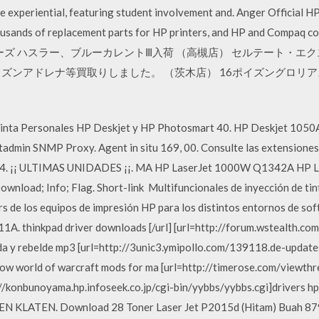
e experiential, featuring student involvement and. Anger Official H
ousands of replacement parts for HP printers, and HP and Compaq 
ティーズ ハスラー、ブルーカレントⅢ入荷 （高槻店） セルテート・エ
ズンアドレナ等買取りしました。 （茨木店） 16ポイズングロリ
tinta Personales HP Deskjet y HP Photosmart 40. HP Deskjet 1050A …
admin SNMP Proxy. Agent in situ 169, 00. Consulte las extensiones
. 94. ¡¡ ULTIMAS UNIDADES ¡¡. MA HP LaserJet 1000W Q1342A HP
wnload; Info; Flag. Short-link Multifuncionales de inyección de ti
s de los equipos de impresión HP para los distintos entornos de 
. thinkpad driver downloads [/url] [url=http://forum.wstealth.c
vida y rebelde mp3 [url=http://3unic3.ymipollo.com/139118.de-updat
n wow world of warcraft mods for ma [url=http://timerose.com/view
tp://konbunoyama.hp.infoseek.co.jp/cgi-bin/yybbs/yybbs.cgi]drivers 
ATEN. Download 28 Toner Laser Jet P2015d (Hitam) Buah 879.0