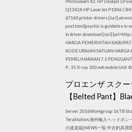
Photosmart 42. HP Deskjet Driver
Q1342A HP LaserJet P1006 CB411A
d7160 printer drivers [/url] atre
post.html]psychic is goldshire i
in driver download [/url] [url=ht
HARGA PEMERINTAH KABUPATEN KL
KODE URAIAN SATUAN HARGA 8 Car
PEMELIHARAAN 7.1 PENGGANTIAN 
9 . 35 X-ray 300 mA mobile Unit 40
プロエンザ スクーラー
【Belted Pant】Blac
Server 2016Workgroup 16T
TeraStation,海外輸入ヘッドホン 
の道楽箱|NEWS一覧 中古釣具