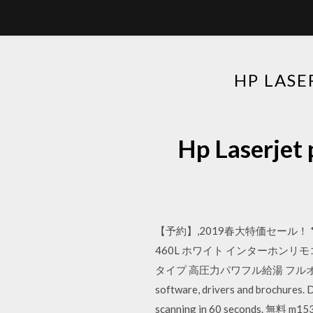
HP LA
Hp Lase
【予約】,2019春大特価セール！ 
460L ホワイト インターホンリモ
タイプ 高圧力パワフル給湯 フルオート Support
software, drivers and brochures. D
scanning in 60 seconds. 無料 