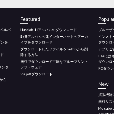
Featured
Popula
のスペルパ
Husalah- Hアルバムのダウンロード
ブルーザ
独身アルバムの死インターネットのアーカ
インスト
ゾンを
イブをダウンロード
ダウンロ
ダウンロードしたファイルをnetflixから削
アプリご
ード
除する方法
Ps4に
無料でダウンロード可能なブループリント
ダウンロ
5プリンタ
ソフトウェア
PCダウ
Viz pdfダウンロード
から
New
拡張機能
無料リス
Me subo a
download