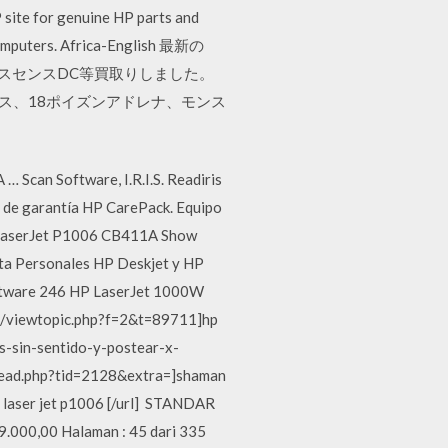
P site for genuine HP parts and
computers. Africa-English 最新の
クスセンスDC等買取りしました。
アス、18ポイズンアドレナ、モンス
 Scan Software, I.R.I.S. Readiris
 de garantía HP CarePack. Equipo
 LaserJet P1006 CB411A Show
nta Personales HP Deskjet y HP
software 246 HP LaserJet 1000W
om/viewtopic.php?f=2&t=89711]hp
es-sin-sentido-y-postear-x-
thread.php?tid=2128&extra=]shaman
hp laser jet p1006 [/url] STANDAR
00,00 Halaman : 45 dari 335