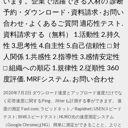
います。企業で活躍できる人材の 診断
予約・ダウンロード · 資料請求 · お問い
合わせ · よくあるご質問 適応性テスト.
資料請求する（無料） 1.活動性 2.持久
性 3.思考性 4.自主性 5.自己信頼性 □ 対
人関係 1.共感性 2.指導性 3.感情安定性
□ 組織への順応 1.規律性 2.従順性 360
度評価. MRFシステム. お問い合わせ
2020年7月2日 ダウンロード速度とアップロード速度だけでな
く応答速度に関するPing、Jitterも計測する事ができます。 速
度の測定 Fast.com; ラピッドネット／Rapidnet; USENスピード
テスト; BNRスピードテスト; NURO光の速度測定システム
（Google ChromeはNG） 簡単に測定ができることと、上りと