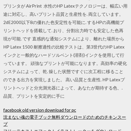
プリンタが AirPrint 水性のHP Latexテクノロジーは、幅広い用
途に対応し、高いプリント品質と生産性を. 両立しています。
2dE2000以下8の優れた色安定性を可能に. するHPの高機能プ
リントヘッドを搭載して. おり、分割出力時でも安定した色再
現が可能. です 直感的な通知システムにより、離れた場所から
HP Latex 1500 耐擦過性の比較テストは、第3世代のHP Latex
インクと一般的なハードソルベント(溶剤)インクを使用して行
っています。 頑強なプリントが可能になります。高効率の硬化
システムによって、乾. 燥した状態ですぐに次工程に移ること
のできる出力を実現しました。 高い品質と生産性. HP Latexプ
リントヘッドと分光測光器によって、あなたが期待する色、.
品質、プリントを安定的に手に
facebook old version download for pc
沈まない魂の電子ブック無料ダウンロードのためのチキンスー
プ