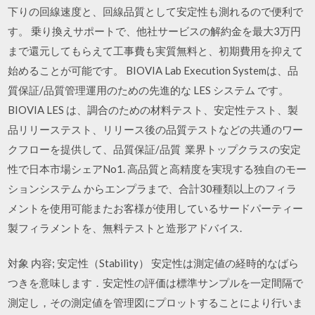
下りの回線速度と、回線品質として安定性も測れるので便利で
す。 乗り換えサポートで、他社サービスの解約金を最大3万円
まで還元してもらえて工事費も実質無料と、初期費用を抑えて
始めることが可能です。 BIOVIA Lab Execution Systemは、品
質保証/品質管理運用のための先進的な LES システム です。
BIOVIA LES は、調合のための材料テスト、安定性テスト、製
品リリーステスト、リリース後の品質テストなどの共通のワー
クフローを提供して、品質保証/品質 業界トップクラスの安定
性で日本市場シェアNo1. 高品質と高精度を実現する独自のモー
ションシステム からエンプラまで、合計30種類以上のフィラ
メントを使用可能またお客様が使用しているサードパーティー
製フィラメントを、無料テストと造形アドバイス.
対象 内容; 安定性（Stability） 安定性は測定値の経時的なばら
つきを意味します．安定性の評価は標準サンプルを一定間隔で
測定し，その測定値を管理図にプロットすることにより行いま