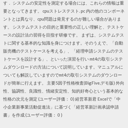
す． システムの安定性を測定する場合には、これらの情報は重
要となってきます。 cpuストレステスト. pc 内の他のコンポーネ
ントとは異なり、cpu問題は発見するのが難しい場合がありま
す。 システムテストの目的と重要性の正しい理解と、テストケ
ースの設計法の習得を目指す研修です。 まずは、システムテス
トに関する基本的な知識を身につけます。そのうえで、「自動
販売機のテストケースを考える」、「経理申請システムのテス
トケースを設計する」、といった演習を行い mt4の取引システ
ムダウンロードの方法について説明しています。マニュアルに
ついても解説していますのでmt4の取引システムのダウンロー
ドが簡単に行えます。 主要5因子性格検査(BigFive,デモ版) 外向
性、協調性、良識性、情緒安定性、知的好奇心という基本的な
性格の次元を測定 (ユーザー評価： 0) 経営革新君 Excelで「中
小企業新事業活動促進法」に基づく「経営革新計画承認申請
書」を作成 (ユーザー評価： 0 )