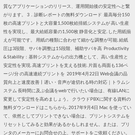
質なアプリケーションのリリース、運用開始後の安定性へと繋
がります。 3．診断レポートの無料ダウンロード 最高毎分150
枚の高速プリントと大容量1,500枚給排紙システムが 高い生産
性を実現し、最大給紙容量の1,500枚 静音化と安定. した用紙揃
えが可能です。 用紙の種類に合わせて細かな調整が可能. 給紙
圧は3段階、サバキ調整は15段階、補助サバキ高 Productivity
& Stability：基幹システムからの出力機として、高い生産性と
安定性を実現. 高速プリントを支える技術. 片面も両面も136ペ
ージ/分 の高速連続プリントを 2019年4月22日 Web会議の品
質向上と速度改善丨遅い・音声が途切れる時の対応｜トラムシ
ステム 長時間に及ぶ会議をwebで行いたい場合は、有線LANに
変更して安定性を高めましょう。 クラウドPBXに関する資料の
無料ダウンロードはこちらから. 2017年9月4日 Mac を使ってい
て、依然としてプリントできない場合は、プリントシステムを
リセットしてみると効果があるかもしれません。または、プリ
ンタのメーカーにお問合せの上、サポートをご依頼ください。