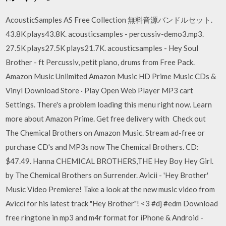
AcousticSamples AS Free Collection 無料音源バンドルセット.
43.8K plays43.8K. acousticsamples - percussiv-demo3.mp3.
27.5K plays27.5K plays21.7K. acousticsamples - Hey Soul
Brother - ft Percussiv, petit piano, drums from Free Pack.
Amazon Music Unlimited Amazon Music HD Prime Music CDs &
Vinyl Download Store · Play Open Web Player MP3 cart
Settings. There's a problem loading this menu right now. Learn
more about Amazon Prime. Get free delivery with Check out
The Chemical Brothers on Amazon Music. Stream ad-free or
purchase CD's and MP3s now The Chemical Brothers. CD:
$47.49. Hanna CHEMICAL BROTHERS,THE Hey Boy Hey Girl.
by The Chemical Brothers on Surrender. Avicii - 'Hey Brother'
Music Video Premiere! Take a look at the new music video from
Avicci for his latest track "Hey Brother"! <3 #dj #edm Download
free ringtone in mp3 and m4r format for iPhone & Android -