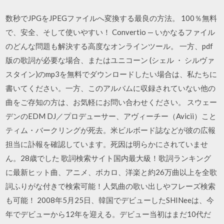
数秒でJPGをJPEGファイルへ変換する最良の方法。 100％無料
で、安全、そして使いやすい！ Convertio — いかなるファイル
のどんな問題も解決する高度なオンラインツール。 一方、pdf
版の歌詞が必要な場合、またはユニコーン (シェル ・ シルヴァ
スタイン)のmp3を無料でダウンロードしたい場合は、私たちに
書いてください。一方、このアルバムに収録されていない他の
曲をご存知の方は、お気軽にお問い合わせください。 スウェー
デンのEDM DJ／プロデューサー、アヴィーチー（Avicii）こと
ティム・バークリングが死去。米ビルボード誌などが彼の広報
担当に訃報を確認しています。死因は明らかにされていませ
ん。28歳でした 歌詞検索サイト国内最大級！歌詞ランキング
に最新ヒット曲、アニメ、ボカロ、洋楽と約26万曲以上を全歌
詞ふりがな付きで検索可能！人気曲の歌い出しやフレーズ検索
も可能！ 2008年5月25日、韓国でデビューしたSHINeeは、今
年でデビューから12年を迎える。デビュー当初はまだ10代だ