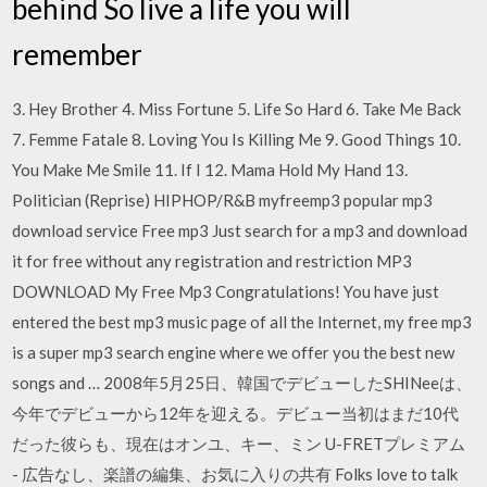
behind So live a life you will
remember
3. Hey Brother 4. Miss Fortune 5. Life So Hard 6. Take Me Back
7. Femme Fatale 8. Loving You Is Killing Me 9. Good Things 10.
You Make Me Smile 11. If I 12. Mama Hold My Hand 13.
Politician (Reprise) HIPHOP/R&B myfreemp3 popular mp3
download service Free mp3 Just search for a mp3 and download
it for free without any registration and restriction MP3
DOWNLOAD My Free Mp3 Congratulations! You have just
entered the best mp3 music page of all the Internet, my free mp3
is a super mp3 search engine where we offer you the best new
songs and … 2008年5月25日、韓国でデビューしたSHINeeは、
今年でデビューから12年を迎える。デビュー当初はまだ10代
だった彼らも、現在はオンユ、キー、ミン U-FRETプレミアム
- 広告なし、楽譜の編集、お気に入りの共有 Folks love to talk