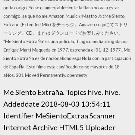
onda o algo. Yo se q lamentablemente la flaca no va a estar
conmigo, se que no me Amazon MusicでMastro JのMe Siento
Extrano (Extended Mix) をチェック。Amazon.co.jpにてストリ
ーミング、CD、またはダウンロードでお楽しみください。
"Me Siento ExtraÑa" es una película, Tragicomedia, dirigida por
Enrique Martí Maqueda en 1977, estrenada el 01-12-1977.. Me
Siento ExtraÑa es de nacionalidad espaÑola con la participación
de EspaÑa. Este filme esta clasificado como mayores de 18
aÑos. 301 Moved Permanently. openresty
Me Siento Extraña. Topics hive. hive.
Addeddate 2018-08-03 13:54:11
Identifier MeSientoExtraa Scanner
Internet Archive HTML5 Uploader