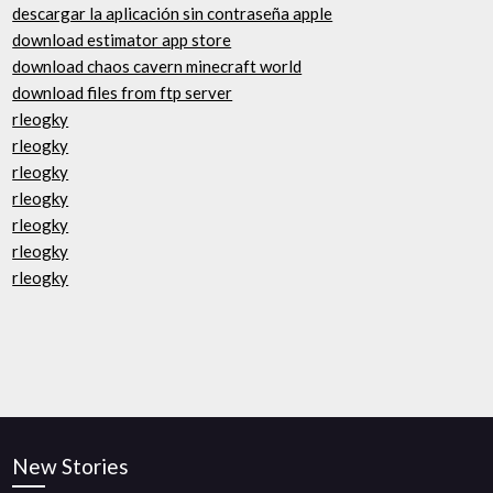
descargar la aplicación sin contraseña apple
download estimator app store
download chaos cavern minecraft world
download files from ftp server
rleogky
rleogky
rleogky
rleogky
rleogky
rleogky
rleogky
New Stories