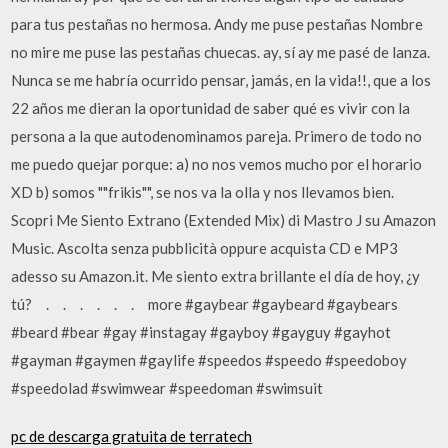
para tus pestañas no hermosa. Andy me puse pestañas Nombre
no mire me puse las pestañas chuecas. ay, sí ay me pasé de lanza.
Nunca se me habría ocurrido pensar, jamás, en la vida!!, que a los
22 años me dieran la oportunidad de saber qué es vivir con la
persona a la que autodenominamos pareja. Primero de todo no
me puedo quejar porque: a) no nos vemos mucho por el horario
XD b) somos ""frikis"", se nos va la olla y nos llevamos bien.
Scopri Me Siento Extrano (Extended Mix) di Mastro J su Amazon
Music. Ascolta senza pubblicità oppure acquista CD e MP3
adesso su Amazon.it. Me siento extra brillante el día de hoy, ¿y
tú?⠀ .⠀ .⠀ .⠀ .⠀ .⠀ .⠀ more #gaybear #gaybeard #gaybears
#beard #bear #gay #instagay #gayboy #gayguy #gayhot
#gayman #gaymen #gaylife #speedos #speedo #speedoboy
#speedolad #swimwear #speedoman #swimsuit
pc de descarga gratuita de terratech