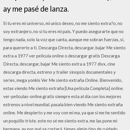
ay me pasé de lanza.
Si tu eres mi universo, mi unico deseo, no me siento extra?o, no
soy extranjero, no si tu eres mi pais. Y puedo asegurarte que no
tengo nada, solo la voz que canta, aunque me sobran fuerzas, si,
para quererte a ti. Descarga Directa, descargar, bajar Me siento
extra a 1977 ver pelicula online o descargar gratis Descarga
Directa, descargar, bajar Me siento extra a 1977 divx, cine
descarga directa, estreno y trailer sinopsis documentales y
series, mega yonkis Ver Me siento extraña Online. Bienvenido,
estas viendo Me siento extraña [Una película Completa] online.
ver-peliculas-online.gratis siempre esta al día con los mejores
estrenos a nivel mundial. pasala bien viendo Me siento extraña
online. Me despierto y me voy con mi ma, ya que si me he sentido
un poquillo triste. este no sé me siento extra. me las pone mi
hermana. ay por qué se cortará. tienes algún tipo de cuidado