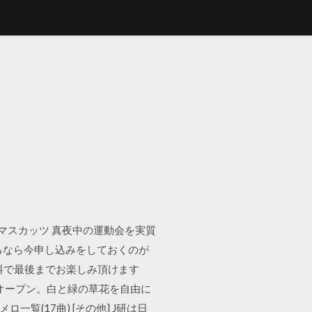
寿マスカッツ 真夜中の運動会を実質
るなら今申し込みをしておくのが
無料で最後までお楽しみ頂けます
オープン。白と緑の草花を自由に
覧(17曲) [その他] J研は日