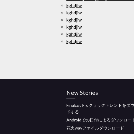
kghdjiw
kghdjiw
kghdjiw
kghdjiw
kghdjiw
kghdjiw
New Stories
Finalcut Proクラックトレントを
ドする
Androidでの日付によるダウンロー
花火wavファイルダウンロード