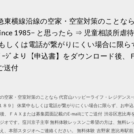
急東横線沿線の空家・空室対策のことなら
ce 1985− と思ったら ⇒ 児童相談所虐待
中もしくは電話が繋がりにくい場合に限ら
ﾍﾟｰｼﾞより【申込書】をダウンロード後
てご送付
家・空室対策のことなら 代官山ハッピーライフ・レジデンス−since
料１８９］ 休業中もしくは電話が繋がりにくい場合に限らず、お申込み
後、ＦＡＸまたは募集図面記載のE-mailにてご送付 渋谷区恵比
ジオです。窪川京子主宰 無料体験レッスンご希望の方は、無料レッ
、本部スタジオへご連絡ください。 無料体験 吉野家 恵比寿駅前店 