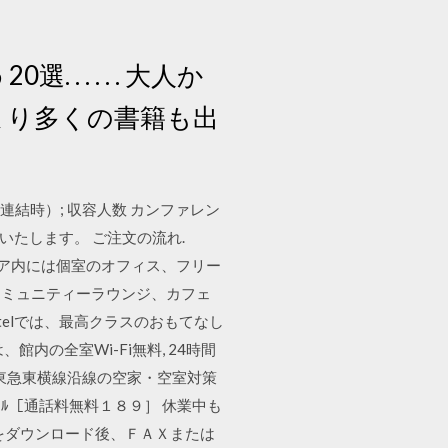
. . . . 大人か
高まり多くの書籍も出
BC連結時）; 収容人数 カンファレン
いたします。 ご注文の流れ.
3日 フロア内には個室のオフィス、フリー
コミュニティーラウンジ、カフェ
Hotelでは、最高クラスのおもてなし
の全室Wi-Fi無料, 24時間
・東急東横線沿線の空家・空室対策
ｲﾔﾙ［通話料無料１８９］ 休業中も
】をダウンロード後、ＦＡＸまたは