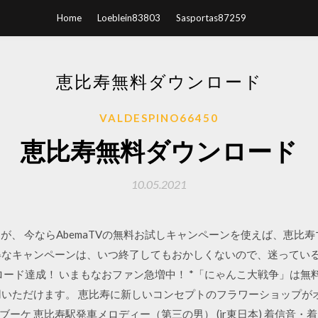
Home
Loeblein83803
Sasportas87259
恵比寿無料ダウンロード
VALDESPINO66450
恵比寿無料ダウンロード
10.05.2021
ますが、 今ならAbemaTVの無料お試しキャンペーンを使えば、恵比
得なキャンペーンは、いつ終了してもおかしくないので、迷ってい
ロード達成！ いまもなおファン急増中！ *「にゃんこ大戦争」は
用いただけます。 恵比寿に新しいコンセプトのフラワーショップが
ケ 恵比寿駅発車メロディー（第三の男） (jr東日本) 着信音・着メロ一