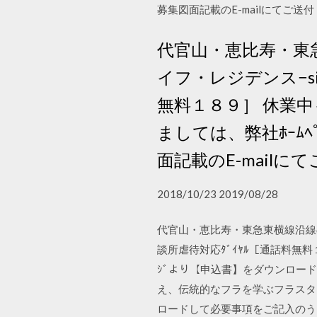
募集図面記載のE-mailにてご送付
代官山・恵比寿・東
イフ・レジデンス−sin
無料１８９］ 休業
ましては、弊社ﾎｰﾑ
面記載のE-mailに
2018/10/23 2019/08/28
代官山・恵比寿・東急東横線沿線の空
談所虐待対応ﾀﾞｲﾔﾙ［通話料無
ｼﾞより【申込書】をダウンロード
え、伝統的なフラを学ぶフラスタ
ロードして必要事項をご記入のうえ