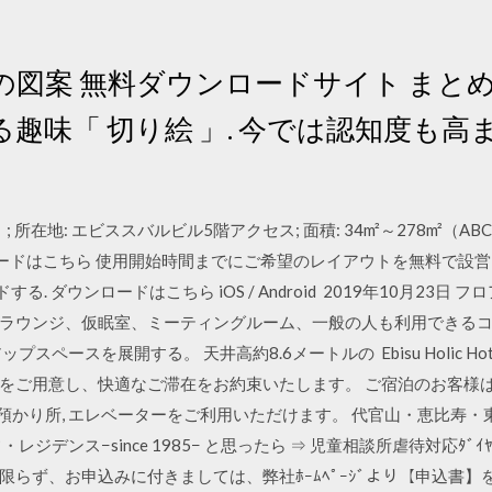
 無料ダウンロードサイト まとめ 20選. . 
趣味「 切り絵 」. 今では認知度も
 所在地: エビススバルビル5階アクセス; 面積: 34m²～278m²（A
ロードはこちら 使用開始時間までにご希望のレイアウトを無料で設営
ードする. ダウンロードはこちら iOS / Android 2019年10月2
ラウンジ、仮眠室、ミーティングルーム、一般の人も利用できる
スペースを展開する。 天井高約8.6メートルの Ebisu Holic 
ご用意し、快適なご滞在をお約束いたします。 ご宿泊のお客様は、館内
荷物預かり所, エレベーターをご利用いただけます。 代官山・恵比寿
ジデンス−since 1985− と思ったら ⇒ 児童相談所虐待対応ﾀﾞ
らず、お申込みに付きましては、弊社ﾎｰﾑﾍﾟｰｼﾞより【申込書