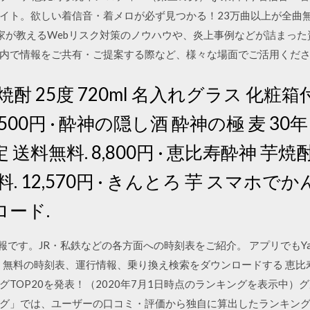
イト。欲しい着信音・着メロが必ず見つかる！23万曲以上が全曲無
専門家が教えるWebリスク対策のノウハウや、炎上事例などが詰まっ
内で情報をご共有・ご提案する際など、様々な場面でご活用くだ
酎 25度 720ml 名入れグラス 化粧
500円 · 酔神の隠し酒 酔神の極 麦 30年 
料無料. 8,800円 · 恵比寿酔神 芋焼酎 3
. 12,570円 · きんとろ 芋 スマホ
ード.
覧情報です。JR・私鉄などの各方面への時刻表をご紹介。 アプリでもYah
ahoo!乗換案内 無料の時刻表、運行情報、乗り換え検索をダウンロードする
TOP20を発表！（2020年7月1日時点のランキングを表示中）
グ」では、ユーザーの口コミ・評価から独自に算出したランキン