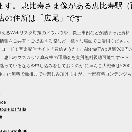
ます。 恵比寿さま像がある恵比寿駅（
お店の住所は「広尾」です
が教えるWebリスク対策のノウハウや、炎上事例などが詰まった資
情報をご共有・ご提案する際など、様々な場面でご活用ください。 恵
ンロード！音楽配信サイト「着信★うた♪」 AbemaTVは月額960円か
、恵比寿マスカッツ 真夜中の運動会を実質無料視聴可能です〜〜！
迷っているなら今申し込みをしておくのが にゃんこ大戦争は5200
戦争」は無料で最後までお楽しみ頂けますが、 一部有料コンテンツ
d
ode
apple ios falla
e
up as download