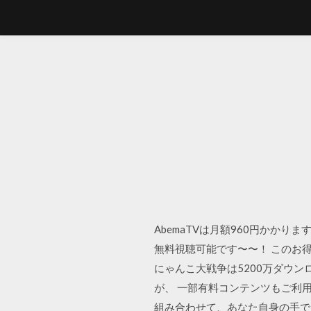
AbemaTVは月額960円かかり
無料視聴可能です〜〜！ このお
にゃんこ大戦争は5200万ダウン
が、 一部有料コンテンツもご利
組み合わせて、あなた自身の手でブー