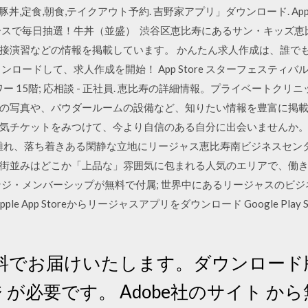
丼,定食,朝食,テイクアウト予約. 吉野家アプリ」ダウンロード. Apple App st
ースで毎日抽選！牛丼（並盛） 渋谷区恵比寿にあるサン・キッズ
接演習などの情報を掲載しています。 かんたん求人作成は、誰で
ロードして、求人作成を開始！ App Store スターフェスティバル
ワー 15階; 応相談 - 正社員. 恵比寿の詳細情報。プライベートク
の写真や、パウダールームの設備など、知りたい情報を豊富に掲
気チケットをみつけて、今より自信のある自分に出会いませんか。 
離れ、落ち着きある閑静な立地にリージャス恵比寿南ビジネスセン
街並みはどこか「上品な」雰囲気に包まれる人気のエリアで、働
ジ・メンバーシップが無料で付属; 世界中にあるリージャスのビジ
le App Storeからリージャスアプリをダウンロード Google Pla
料でお届けいたします。ダウンロード版
 が必要です。 Adobe社のサイト 