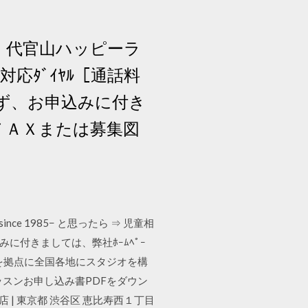
 代官山ハッピーラ
対応ﾀﾞｲﾔﾙ［通話料
ず、お申込みに付き
、ＦＡＸまたは募集図
 1985− と思ったら ⇒ 児童相
に付きましては、弊社ﾎｰﾑﾍﾟｰ
寿を拠点に全国各地にスタジオを構
スンお申し込み書PDFをダウン
| 東京都 渋谷区 恵比寿西１丁目