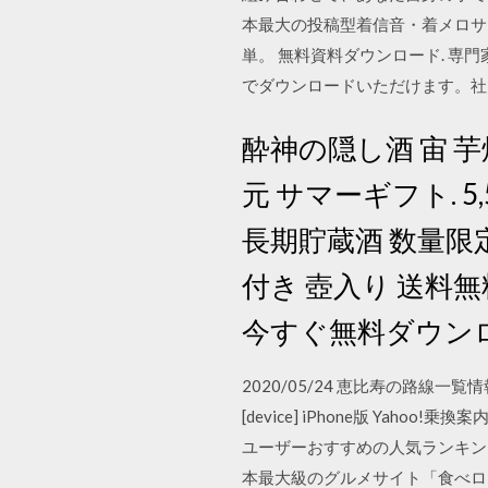
本最大の投稿型着信音・着メロサ
単。 無料資料ダウンロード. 
でダウンロードいただけます。社
酔神の隠し酒 宙 芋焼
元 サマーギフト. 5,
長期貯蔵酒 数量限定 送
付き 壺入り 送料無料
今すぐ無料ダウンロ
2020/05/24 恵比寿の路線一
[device] iPhone版 Y
ユーザーおすすめの人気ランキング
本最大級のグルメサイト「食べロ