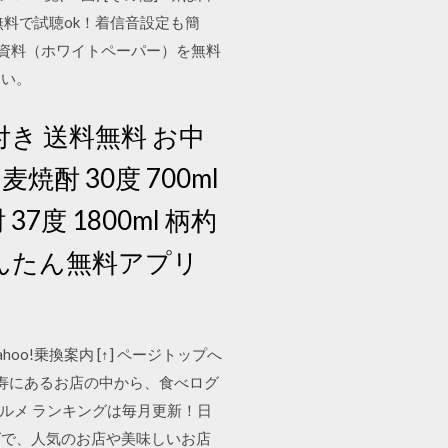
料で試聴ok！着信音設定も簡
た資料（ホワイトペーパー）を無料
さい。
箱付き 送料無料 お中
麦焼酎 30度 700ml
7度 1800ml 柄杓
でかんたん無料アプリ
oo!乗換案内 [↑] ページトップへ
 恵比寿にあるお店の中から、食べログ
グルメ ランキングは毎月更新！日
グで、人気のお店や美味しいお店