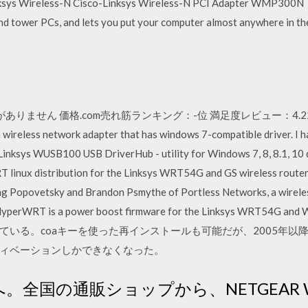
nksys Wireless-N Cisco-Linksys Wireless-N PCI Adapter WMP300N 
and tower PCs, and lets you put your computer almost anywhere in the
りません 価格.com売れ筋ランキング：-位 満足度レビュー：4.22(9
less network adapter that has windows 7-compatible driver. I h
 Linksys WUSB100 USB DriverHub - utility for Windows 7, 8, 8.1, 10 
T linux distribution for the Linksys WRT54G and GS wireless routers
g Popovetsky and Brandon Psmythe of Portless Networks, a wirele
 HyperWRT is a power boost firmware for the Linksys WRT54G 
ている。coaキーを使った再インストールも可能だが、2005年以
ィベーションしかできなくなった。
へ。全国の通販ショップから、NETGEAR WN