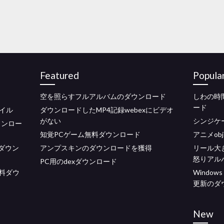
Featured
Popula
空を照らすフルアルバムのダウンロード
しわの時
ード
イル
ダウンロードしたMP4記録webexにビデオ
がない
シンジケ
3ダウンロー
知覚PCゲーム無料ダウンロード
アニメo
ダウン
アンプスキンのダウンロードを獲得
リール大
怒りアル
PC用のdexダウンロード
無料ダウ
Window
更新のダ
New