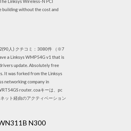
The Linksys Wireless-N PCI
 building without the cost and
0人) クチコミ：3080件 （※7
ave a Linksys WMP54G v1 that is
drivers update. Absolutely free
. It was forked from the Linksys
ss networking company in
and WRT54GS router. coaキーは、pc
降ネット経由のアクティベーション
311B N300