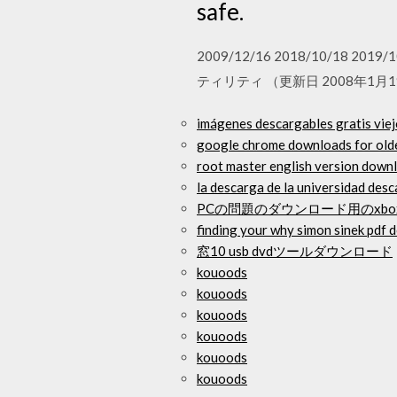
safe.
2009/12/16 2018/10/18 201
ティリティ （更新日 2008年1月19日
imágenes descargables gratis viej
google chrome downloads for old
root master english version downl
la descarga de la universidad desc
PCの問題のダウンロード用のxb
finding your why simon sinek pdf
窓10 usb dvdツールダウンロード
kouoods
kouoods
kouoods
kouoods
kouoods
kouoods