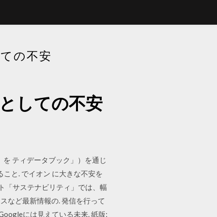
しての不安
ドとしての不安
一」を ティデータブック」）を通じ
こと. でイオン に大きな不安を
サイト「サステナビリティ」では、幅
など最新情報の. 発信を行って
 Googleには見えている未来. 紙版;