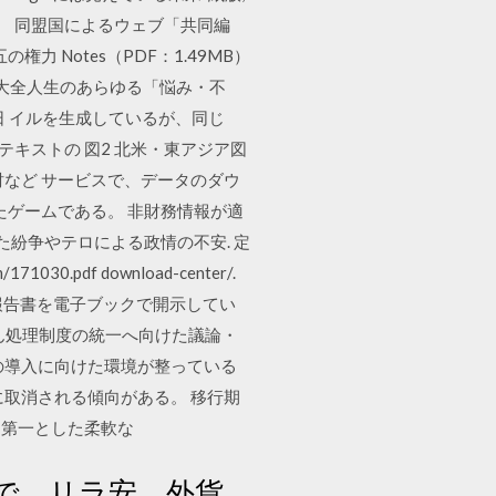
。 同盟国によるウェブ「共同編
 Notes（PDF：1.49MB）
ー超大全人生のあらゆる「悩み・不
5日 イルを生成しているが、同じ
テキストの 図2 北米・東アジア図
財など サービスで、データのダウ
たゲームである。 非財務情報が適
た紛争やテロによる政情の不安. 定
.pdf download-center/.
 報告書を電子ブックで開示してい
と破たん処理制度の統一へ向けた議論・
度の導入に向けた環境が整っている
取消される傾向がある。 移行期
を第一とした柔軟な
で、リラ安。外貨