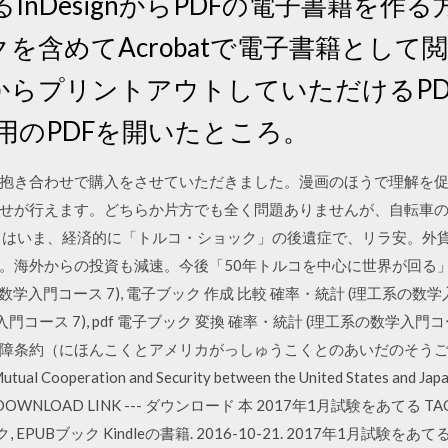
InDesignからPDFの電子書籍を作
クを含めてAcrobatで電子書籍とし
からプリントアウトしていただけるPD
用のPDFを開いたところ。
抱き合わせで購入をさせていただきました。漫画のほうで理解を
せが行えます。どちらか片方でも全く問題ありませんが、自転車
コはいま、経済的に「トルコ・ショック」の後遺症で、リラ安。外
。海外からの投資も減速。今後「50年トルコを中心に世界が回る」
数学入門コース 7), 電子ブック 作成 比較 確率・統計 (理工系の数学
門コース 7), pdf 電子ブック 変換 確率・統計 (理工系の数学入門コ
障条約（にほんこくとアメリカがっしゅうこくとのあいだのそう
l Cooperation and Security between the United States
WNLOAD LINK --- ダウンロード 本 2017年1月試験をあてる T
ク, EPUBブック Kindleの書籍. 2016-10-21. 2017年1月試験