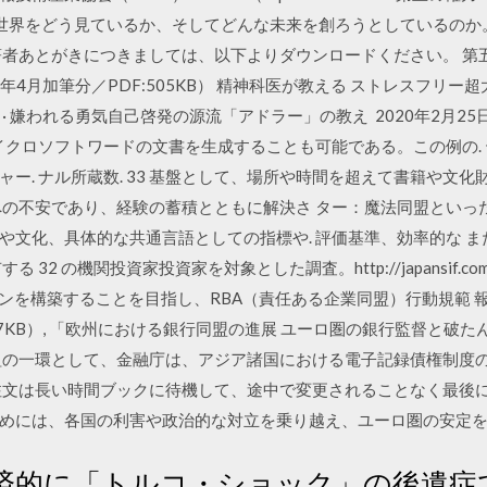
ルは世界をどう見ているか、そしてどんな未来を創ろうとしているのか
あとがきにつきましては、以下よりダウンロードください。 第五の権力
14年4月加筆分／PDF:505KB） 精神科医が教える ストレスフリ
· 嫌われる勇気自己啓発の源流「アドラー」の教え 2020年2月2
はマイクロソフトワードの文書を生成することも可能である。この例の. 
ー. ナル所蔵数. 33 基盤として、場所や時間を超えて書籍や文化
への不安であり、経験の蓄積とともに解決さ ター：魔法同盟といっ
文化、具体的な共通言語としての指標や. 評価基準、効率的な ま
の機関投資家投資家を対象とした調査。http://japansif.com/171030
ーンを構築することを目指し、RBA（責任ある企業同盟）行動規範
F:2,757KB）, 「欧州における銀行同盟の進展 ユーロ圏の銀行監督
月 その取組の一環として、金融庁は、アジア諸国における電子記録債権制
注文は長い時間ブックに待機して、途中で変更されることなく最後に
めには、各国の利害や政治的な対立を乗り越え、ユーロ圏の安定
済的に「トルコ・ショック」の後遺症