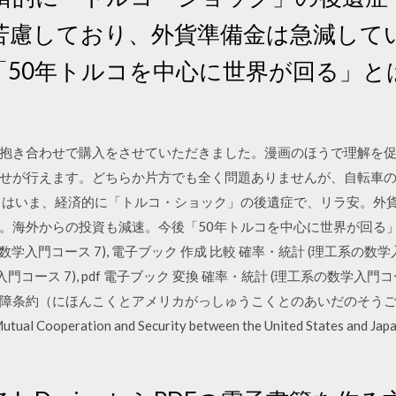
苦慮しており、外貨準備金は急減して
「50年トルコを中心に世界が回る」と
抱き合わせで購入をさせていただきました。漫画のほうで理解を
せが行えます。どちらか片方でも全く問題ありませんが、自転車
コはいま、経済的に「トルコ・ショック」の後遺症で、リラ安。外
。海外からの投資も減速。今後「50年トルコを中心に世界が回る」
数学入門コース 7), 電子ブック 作成 比較 確率・統計 (理工系の数学
門コース 7), pdf 電子ブック 変換 確率・統計 (理工系の数学入門コ
障条約（にほんこくとアメリカがっしゅうこくとのあいだのそう
l Cooperation and Security between the United States