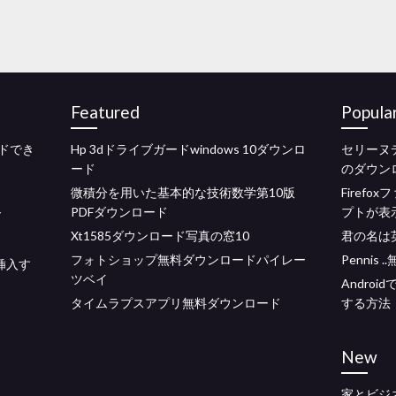
Featured
Popula
ードでき
Hp 3dドライブガードwindows 10ダウンロ
セリーヌ
ード
のダウン
微積分を用いた基本的な技術数学第10版
Firef
PDFダウンロード
プ​​トが
ド
Xt1585ダウンロード写真の窓10
君の名は
フォトショップ無料ダウンロードパイレー
Pennis
挿入す
ツベイ
Andro
タイムラプスアプリ無料ダウンロード
する方法
New
家とビジ