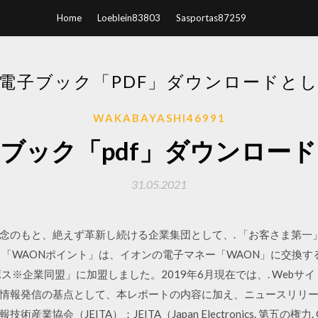
Home
Loeblein83803
Sasportas87259
電子ブック「PDF」ダウンロードと
WAKABAYASHI46991
ブック「pdf」ダウンロー
31.05.2021
基本理念のもと、絶えず革新し続ける企業集団として、. 「お客さま第
「WAONポイント」は、イオンの電子マネー「WAON」に交換する
ス※企業同盟」に加盟しました。2019年6月現在では、. Web
情報発信の基点として、本レポートの内容に加え、ニュースリリース
業協会（JEITA）：JEITA（Japan Electronics. 第五の権力.