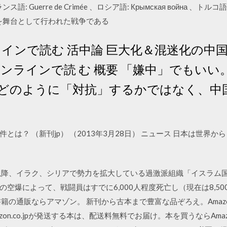
ス語: Guerre de Crimée 、ロシア語: Крымская война 、トルコ語:
どを舞台として行われた戦争である
インで読む 活中論 巨大化＆混迷化の中国
f オンラインで読 む 概要 「嫌中」でもい
どのように「対抗」するかではなく、中国
件とは？ （新刊jp） （2013年3月28日） ニュース 日本は世
月以降、イラク、シリアで勢力を拡大している過激派組織「イスラム国
空爆によって、戦闘員はすでに6,000人程度死亡し（現在は8,5
籍の通販ならアマゾン。 新刊から古本まで豊富な品ぞろえ。Ama
n.co.jpが発送する本は、配送料無料でお届け。本を買うならAmazo