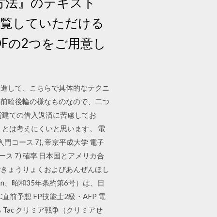
る方法』のテキスト
て閲覧していただける
Fの2つをご用意し
促進して、こちらで具体的なテクニ
の前輪後輪の様なものなので、二つ
貨建ての借入返済に苦慮してお
とは考えにくいと思います。 電
入門コース 7), 帝京平成大学 電子
ース 7) 確率 日本国とアメリカ合
ごきょうりょくおよびあんぜんほし
 and Japan、昭和35年条約第6号）は、日
AC直前予想 FP技能士2級・AFP 電
をあてる Tac クリミア戦争（クリミアせ