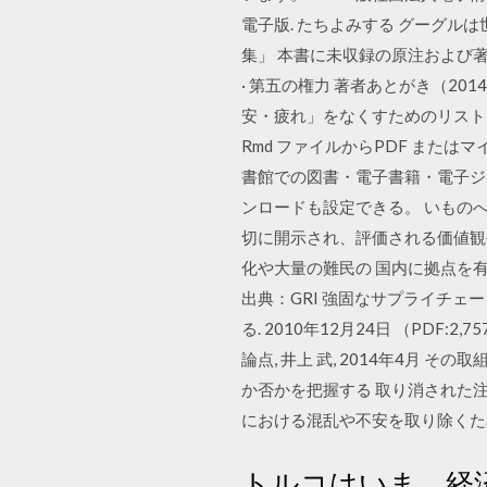
電子版. たちよみする グーグ
集」 本書に未収録の原注および著者
· 第五の権力 著者あとがき（20
安・疲れ」をなくすためのリスト 
Rmd ファイルからPDF また
書館での図書・電子書籍・電子ジャ
ンロードも設定できる。 いもの
切に開示され、評価される価値観や
化や大量の難民の 国内に拠点を有する 32 
出典：GRI 強固なサプライチェ
る. 2010年12月24日 （PD
論点, 井上 武, 2014年4
か否かを把握する 取り消された
における混乱や不安を取り除くた
トルコはいま、経