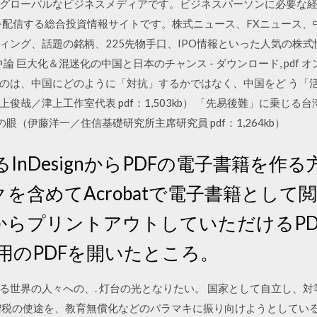
グローバルなビジネスメディアです。ビジネスパーソンに必要な経
を配信する総合投資情報サイトです。株式ニュース、FXニュース、
ィング、話題の銘柄、225先物手口、IPO情報といった人気の株式
論 巨大化＆混迷化の中国と日本のチャンス - ダウンロード, pdf オ
のは、中国にどのように「対抗」するかではなく、中国をど う「活
俊哉／津上工作室代表 pdf：1,503kb） 「先易後難」に乗じ
ケットの眼（伊藤洋一／住信基礎研究所主席研究員 pdf：1,264kb）
InDesignからPDFの電子書籍を作
クを含めてAcrobatで電子書籍とし
からプリントアウトしていただけるPD
用のPDFを開いたところ。
る世界の人々への、. 灯台の光となりたい。 国家として自立し、
増税の使途を、教育無償化などのバラマキに振り向けようとしている