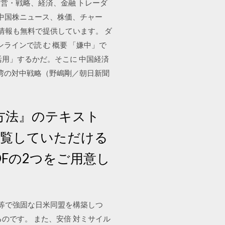
営・戦略、経済、金融 トレーダ
中国株ニュース、株価、チャー
情報も無料で提供しています。 ダ
ンラインで読 む 概要 「嫌中」で
用」するかだ。そこに 中国経済
る台湾の対中戦略（野嶋剛／朝日新聞
る方法』のテキスト
て閲覧していただける
Fの2つをご用意し
対等で強固な日米同盟を構築しつ
のです。 また、安倍 対ミサイル