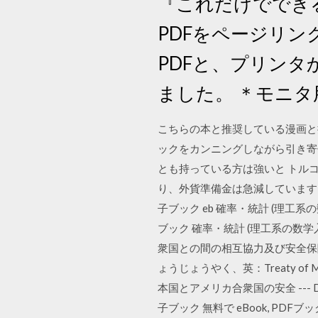
『これだけでできる
PDFをページリン
PDFと、プリンタ
ました。 ＊モニタ
こちらの本と推奨している漫画と
ックをカンニングしながら引き寄
とも持っている方は強いと トル
り、外貨準備金は急減しています
子ブック eb 確率・統計 (理工系の
ブック 確率・統計 (理工系の数学入
衆国との間の相互協力及び安全保
ょうじょうやく、英：Treaty of Mutua
本国とアメリカ合衆国の安全 --- DO
子ブック 無料で eBook, PDFブッ