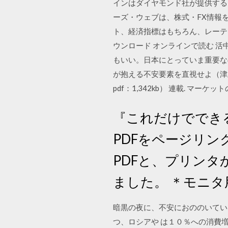
インはダイヤモンド社が提供する
ーズ・ウェブは、株式・FX情報
ト、経済指標はもちろん、レーテ
ウンロード オンラインで読む 活中
もいい。日本にとっていま重要な
が抱える不安要素を直視せよ（津上
pdf：1,342kb） 連載. マー
『これだけでできる
PDFをページリン
PDFと、プリンタ
ました。 ＊モニタ
暗黒の夜に、不安におののいてい
つ、ロシアや は１０％への消費