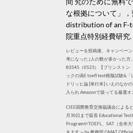
間 究のために無料で
な根拠について」，齊藤
distribution of an F-
院重点特別経費研究.
レビューを投稿後、キャンペーンに
考になった｣人の数が多かった方、
83545（0523）【プリンストン
ックの渦E toefl test模擬試験
ドリッヒ論 [単行本] いえのなかの
入られ Amazonで扱ってる厳
CIEE国際教育交換協議会によると、TOE
月30日まで延長 Educational
ProgramやTOEFL、SAT（全米大
きます — by 教務部 GMAT Off