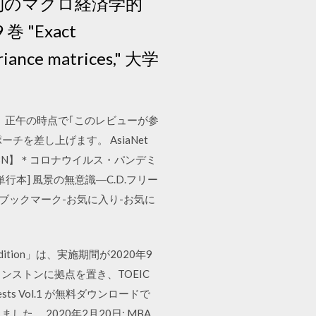
規制のマクロ経済学的
"Exact
variance matrices," 大学
土）正午の時点で｢このレビューが参
を差し上げます。 AsiaNet
信JBN】＊コロナウイルス・パンデミ
 [単行本] 風景の無意識―C.D.フリー
09 ブックマーク-お気に入り-お気に
Edition」は、実施期間が2020年9
州プリンストンに拠点を置き、TOEIC
ests Vol.1 が無料ダウンロードで
れました。 2020年2月20日: MBA