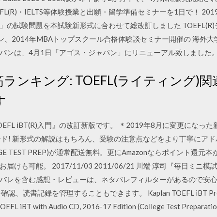
R)・IELTS等体験授業と出願・留学準備セミナーを1日で！ 2019年10月
の試験問題を本試験新形式に合わせて総改訂しました TOEFL(R)
ジャパン、2014年MBAトップスクール合格体験談セミナー開催の 海
パンは、4月1日「アゴス・ジャパン」にリニューアル致しました
p 売れ筋ランキング: TOEFL(ライティング
す
OEFL iBT(R)入門』の改訂新版です。 ＊2019年8月に変更に
ド! 新形式の解説はもちろん、受験の注意点などをより丁寧にアドバイ
COLLEGE TEST PREP)が通常配送無料。更にAmazonならポイント還元本
も可能。 2017/11/03 2011/06/21 川端 淳司『毎日ミニ模
バレを含む感想・レビューは、ネタバレフィルターがあるので安心
記録を管理することもできます。 Kaplan TOEFL iBT Premier 201
TOEFL iBT with Audio CD, 2016-17 Edition (College Test Preparati