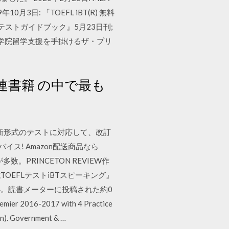
3日: 「TOEFL iBT(R) 無料
テストガイドブック』5月23日刊;
外大学院留学支援を手掛けるザ・プリ
。
)関連書籍 の中で最も
なった新形式のテストに対応して、改訂
ス! Amazon配送商品なら
が多数。PRINCETON REVIEW作
試TOEFLテストiBTスピーキング』
。読書メーターに投稿された約0
6-2017 with 4 Practice
on). Government & …