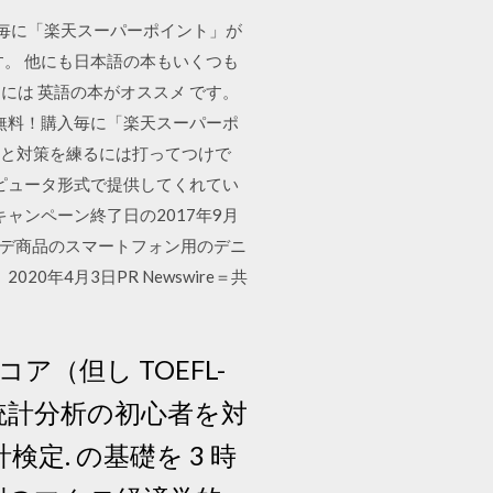
購入毎に「楽天スーパーポイント」が
。 他にも日本語の本もいくつも
は 英語の本がオススメ です。
品送料無料！購入毎に「楽天スーパーポ
傾向と対策を練るには打ってつけで
題をコンピュータ形式で提供してくれてい
ャンペーン終了日の2017年9月
ルデ商品のスマートフォン用のデニ
20年4月3日PR Newswire＝共
ア（但し TOEFL-
，統計分析の初心者を対
. の基礎を 3 時