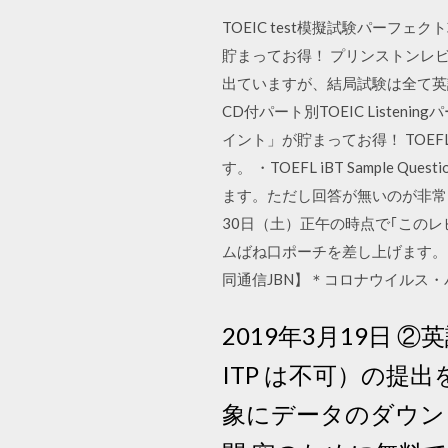
TOEIC test模擬試験パーフ
貯まってお得！ プリンストンレ
出ていますが、結局試験は全て英
CD付パート別TOEIC Liste
イント」が貯まってお得！ TOE
す。 ・TOEFL iBT Sampl
ます。ただし回答が無いのが非常
30日（土）正午の時点で｢この
ムばね口ポーチを差し上げます。 Asi
同通信JBN】＊コロナウイルス・
2019年3月19日 ②
ITP は不可）の提
象にデータのダウンロ