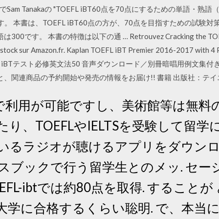
楽天KoboでSam Tanakaの "TOEFL iBT60点を70点にするための
。 本書は、TOEFL iBT60点の方が、70点を目指すための試
す。 本書の特徴は以下の通 … Retrouvez Cracking the TOEFL iBT
 en stock sur Amazon.fr. Kaplan TOEFL iBT Premier 2016-2017 with 4 
BT … TOEFL iBTテスト必修英文法50 音声ダウンロード／別冊暗唱用
と、関連商品の予約開始や発売の情報をお届け!! 書籍 出版社：テイエ
で利用が可能ですし、美術館等は無料の
り、TOEFLやIELTSを受験して留学
いるラジオが聴けるアプリをダウンロ
スブックで行う留学生とのメッ. セー
FL-ibtでは約80点を取得. すること
大学に合格するくらい聡明. で、本当