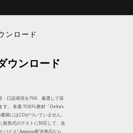
ダウンロード
無料ダウンロード
な熟語・口語表現を700、厳選して収
週 TOEFL教材「Delta's
考えている方！この書籍にはCDがついていません。
になった新形式のテストに対応して、改
イス! Amazon配送商品なら