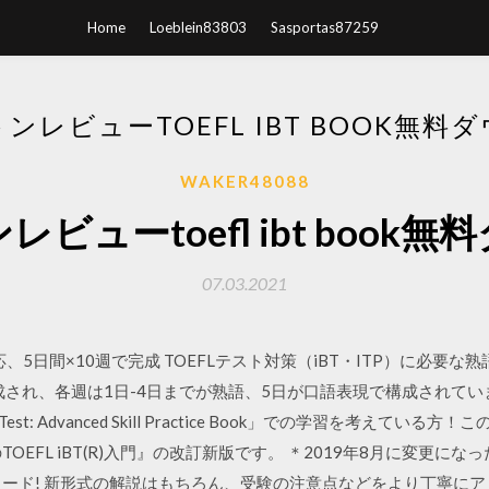
Home
Loeblein83803
Sasportas87259
ンレビューTOEFL IBT BOOK無料
WAKER48088
ビューtoefl ibt book
07.03.2021
応、5日間×10週で完成 TOEFLテスト対策（iBT・ITP）に必要
され、各週は1日-4日までが熟語、5日が口語表現で構成されています。 各
on Toefl Test: Advanced Skill Practice Book」での学習を
のTOEFL iBT(R)入門』の改訂新版です。 ＊2019年8月に変更
ード! 新形式の解説はもちろん、受験の注意点などをより丁寧にアドバ