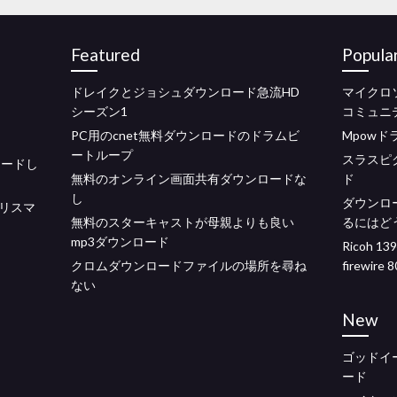
Featured
Popula
ドレイクとジョシュダウンロード急流HD
マイクロ
シーズン1
コミュニ
PC用のcnet無料ダウンロードのドラムビ
Mpow
ートループ
スラスピ
ロードし
無料のオンライン画面共有ダウンロードな
ド
し
ダウンロ
リスマ
無料のスターキャストが母親よりも良い
るにはど
mp3ダウンロード
Ricoh 
クロムダウンロードファイルの場所を尋ね
firewire 
ない
New
ゴッドイ
ード