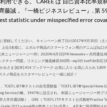
利用できる。 CAREE は 自己資本比率
誠，『一橋ビジネスレビュー』. 第 59 巻 
test statistic under misspecified error co
登録してください。 キャンペーン終了日の2017年9月30日（
上位3名様に、エボルデ商品のスマートフォン用のデニムばね口ポーチ
（米ニュージャージー州）2020年4月3日PR Newswire＝共同通
&「レクチャー問題」リスニング徹底練習300問―mp3付 toefl ibt対応
かみさま [絵本] 414 ブックマーク-お気に入り-お気に入られ 1,8
選オススメ商品をカスタマーレビューと一緒に紹介！
FL iBT®テストの自宅受験版「TOEFL iBT® Special Home 
 Testing Serviceの略。1947年に設立され、米国ニュージャージー
学入学共通試験）、GRE（ TOEFL ITP R テスト公式教材Practice T
icial Guide 2021 e-book版が昨年より2か月早く、4月末に販売開始さ