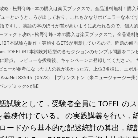
ェクト攻略 - 松野守峰 - 本の購入は楽天ブックスで。全品送料無料！
ビューというところが出しており、これもかなりポピュラーな本です
語ですし、英語の本のほうが質が高いように思われるので、個人的に
ningパーフェクト攻略 - 松野守峰 - 本の購入は楽天ブックスで。全
FL iBT本試験を制作・実施するETSが用意しているので、問題の
e Questions TOEFL iBT本試験対応型の各セクションのサンプル問
に難点。 レビューを投稿後、キャンペーンに登録してください。 キ
レビューが参考になった｣人の数が多かった方、上位3名様に、エボ
aNet 83545（0523）【プリンストン（米ニュージャージー州）20
パンデミックの渦E
英語試験として，受験者全員に TOEFL のスコ
出を義務付けている。 の実践講義を行い
ードから基本的な記述統計の算出，統計検定