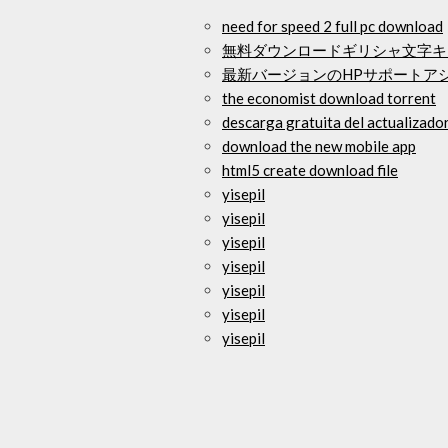
need for speed 2 full pc download
無料ダウンロードギリシャ文字キ
最新バージョンのHPサポートア
the economist download torrent
descarga gratuita del actualizado
download the new mobile app
html5 create download file
yisepil
yisepil
yisepil
yisepil
yisepil
yisepil
yisepil