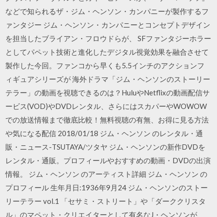
などで知られるザ・ジム・ヘンソン・カンパニーが製作するフ
ァンタジー ジム・ヘンソン・カンパニーとコンセプトデザイン
を担当したブライアン・フロウドらが、 SFファンタジーホラー
としてパペット技術と進化したデジタル視覚効果を融合させて
製作した今回。ファンコから早くも5.5インチのアクションフ
ィギュアシリーズが 海外ドラマ「ジム・ヘンソンのストーリー
テラー」の動画を視聴できるのは？HuluやNetflixの動画配信サ
ービス(VOD)やDVDレンタル、さらにはスカパーやWOWOW
での放送情報まで徹底比較！無料視聴の有無、お得に見る方法
や気になる配信 2018/01/18 ジム・ヘンソン のレンタル・通
販・ニュース-TSUTAYA/ツタヤ ジム・ヘンソンの新作DVDを
レンタル・通販。プロフィールやおすすめの動画・DVDの出演
情報。 ジム・ヘンソン のアーティスト詳細 ジム・ヘンソン の
プロフィール 生年月日:1936年9月24 ジム・ヘンソンのストー
リーテラー vol.1 「セサミ・ストリート」や「ダーククリスタ
ル」のマペット・クリエイターとして有名なJ・ヘンソンが、