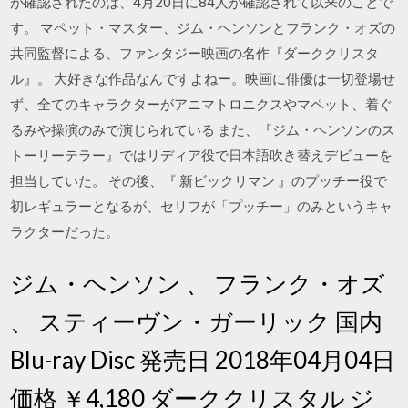
が確認されたのは、4月20日に84人が確認されて以来のことで
す。 マペット・マスター、ジム・ヘンソンとフランク・オズの
共同監督による、ファンタジー映画の名作『ダーククリスタ
ル』。 大好きな作品なんですよねー。映画に俳優は一切登場せ
ず、全てのキャラクターがアニマトロニクスやマペット、着ぐ
るみや操演のみで演じられている また、『ジム・ヘンソンのス
トーリーテラー』ではリディア役で日本語吹き替えデビューを
担当していた。 その後、『 新ビックリマン 』のプッチー役で
初レギュラーとなるが、セリフが「プッチー」のみというキャ
ラクターだった。
ジム・ヘンソン 、 フランク・オズ
、 スティーヴン・ガーリック 国内
Blu-ray Disc 発売日 2018年04月04日
価格 ￥4,180 ダーククリスタル ジ