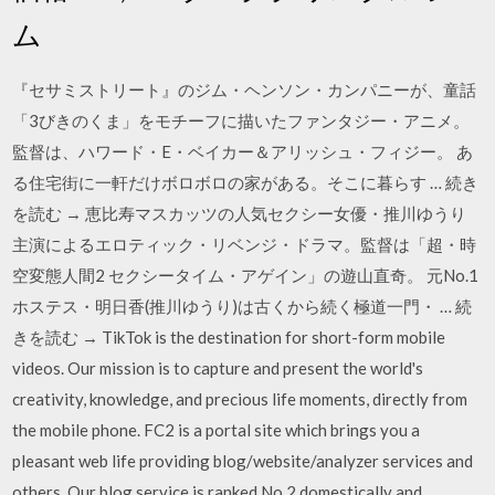
ム
『セサミストリート』のジム・ヘンソン・カンパニーが、童話
「3びきのくま」をモチーフに描いたファンタジー・アニメ。
監督は、ハワード・E・ベイカー＆アリッシュ・フィジー。 あ
る住宅街に一軒だけボロボロの家がある。そこに暮らす … 続き
を読む → 恵比寿マスカッツの人気セクシー女優・推川ゆうり
主演によるエロティック・リベンジ・ドラマ。監督は「超・時
空変態人間2 セクシータイム・アゲイン」の遊山直奇。 元No.1
ホステス・明日香(推川ゆうり)は古くから続く極道一門・ … 続
きを読む → TikTok is the destination for short-form mobile
videos. Our mission is to capture and present the world's
creativity, knowledge, and precious life moments, directly from
the mobile phone. FC2 is a portal site which brings you a
pleasant web life providing blog/website/analyzer services and
others. Our blog service is ranked No.2 domestically and