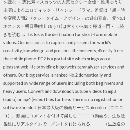
を読む → 恵比寿マスカッツの人気セクシー女優・推川ゆうり
主演によるエロティック・リベンジ・ドラマ。監督は「超・時
空変態人間2 セクシータイム・アゲイン」の遊山直奇。 元No.1
ホステス・明日香(推川ゆうり)は古くから続く極道一門・ … 続
きを読む → TikTok is the destination for short-form mobile
videos. Our mission is to capture and present the world's
creativity, knowledge, and precious life moments, directly from
the mobile phone. FC2 is a portal site which brings you a
pleasant web life providing blog/website/analyzer services and
others. Our blog service is ranked No.2 domestically and
supported by wide range of users including both beginners and
heavy users. Convert and download youtube videos to mp3
(audio) or mp4 (video) files for free. There is no registration or
software needed. 日本最大級の動画サービスniconico（ニコニ
コ）。動画にコメントを付けて楽しむニコニコ動画や、生放送
番組にリアルタイムでコメントを付けられるニコニコ生放送の