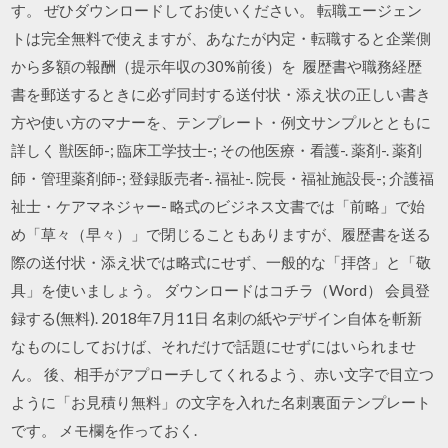
す。 ぜひダウンロードしてお使いください。 転職エージェン
トは完全無料で使えますが、あなたが内定・転職すると企業側
から多額の報酬（提示年収の30%前後）を 履歴書や職務経歴
書を郵送するときに必ず同封する送付状・添え状の正しい書き
方や使い方のマナーを、テンプレート・例文サンプルとともに
詳しく 獣医師-; 臨床工学技士-; その他医療・看護-. 薬剤-. 薬剤
師・管理薬剤師-; 登録販売者-. 福祉-. 院長・福祉施設長-; 介護福
祉士・ケアマネジャー- 略式のビジネス文書では「前略」で始
め「草々（早々）」で閉じることもありますが、履歴書を送る
際の送付状・添え状では略式にせず、一般的な「拝啓」と「敬
具」を使いましょう。 ダウンロードはコチラ（Word） 会員登
録する(無料). 2018年7月11日 名刺の紙やデザイン自体を斬新
なものにしておけば、それだけで話題にせずにはいられませ
ん。 後、相手がアプローチしてくれるよう、赤い文字で目立つ
ように「お見積り無料」の文字を入れた名刺裏面テンプレート
です。 メモ欄を作っておく.