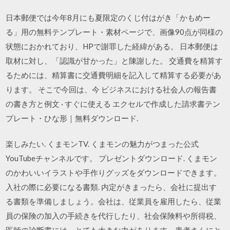
日本郵便では今年8月にも夏限定のくじ付はがき「かもめー
る」用の無料テンプレート・素材ページで、画像90点が同様の
状態におかれており、HPで謝罪した経緯がある。 日本郵便は
取材に対し、「認識が甘かった」と陳謝した。 交通費を精算す
るためには、精算書に交通費明細を記入して精算する必要があ
ります。 そこで今回は、今 ビジネスにおける社会人の報告書
の書き方と例文 · すぐに使える エクセルで作成した請求書テン
プレート・ひな形｜無料ダウンロード.
楽しみたい. くまモンTV. くまモンの魅力がつまった公式
YouTubeチャンネルです。 プレゼントダウンロード. くまモン
のかわいいイラストや手作りグッズをダウンロードできます。
入社の際に必要になる書類. 内定がきまったら、会社に提出す
る書類を準備しましょう。会社は、従業員を雇用したら、従業
員の保険の加入の手続きを代行したり、社会保険料や所得税、