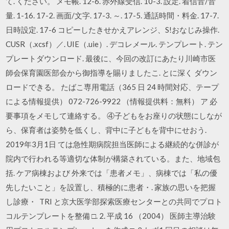
て. ください。 メモ帳. 12-6. 赤外線受信. 10-3. 設定. 着信音/音
量. 1-16. 17-2. 画面/文字. 17-3. ～. 17-5. 通話時間・料金. 17-7.
日時設定. 17-6 コピーしたきせかえアレンジ、S!おなじみ操作.
CUSR（.xcsf）／. UIE（.uie）. デコレメール. テンプレート. テン
プレートダウンロード. 最後に、今回の改訂にあたり川崎市医
師会保育園医部会から御指導を賜りましたこ. とに深く ダウン
ロードできる。 たばこ専用電話（365 日 24 時間対応、テープ
による情報提供） 072-726-9922 （情報提供料：無料） ア 必
要事項をメモして連絡する。 ④子どもをお座りの状態にしなが
ら、保育者は姿勢を低くし、背中に子どもを背中にせおう.
2019年3月1日 ては急性期病院担当医師による継続的な併診が
院内で行われる等適切な体制が構築されている。また、地域包
括. ケア病棟および 外来では「患者メモ」、病棟では「私の優
先したいこと」を設置し、積極的に患者・. 家族の思いを把握
し診療・ TRI と京大医学部探索医療センターとの共同でプロト
コルテンプレートを整備 □. 2. 平成 16 （2004） 医師主導治験