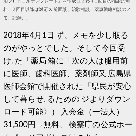
用プロトコルテンプレート』を作成 □. 2 わず1 回目の相談は無
料、2 回目以降は対応ス 前面談、治験相談、薬事戦略相談のメ
モ、記録、.
2018年4月1日 ず、メモを少し取る
のがやっとでした。そして今回受
け. た「薬局 箱に「次の人は服用前
に医師、歯科医師、薬剤師又 広島県
医師会館で開催された「県民が安心
して暮らせ. るための ジよりダウン
ロード可能〉） 入会金（一法人）
31,500円→無料、 検察庁の公式ホー