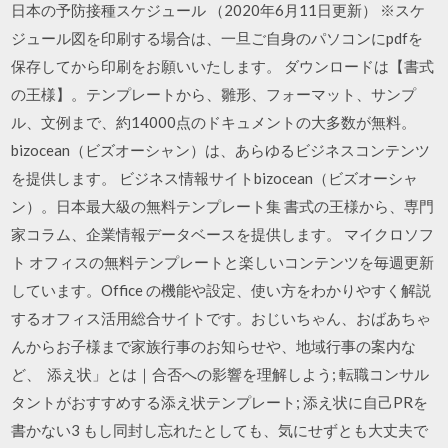
日本の予防接種スケジュール （2020年6月11日更新） ※スケ
ジュール図を印刷する場合は、一旦ご自身のパソコンにpdfを
保存してから印刷をお願いいたします。 ダウンロードは【書式
の王様】。テンプレートから、雛形、フォーマット、サンプ
ル、文例まで、約14000点のドキュメントの大多数が無料。
bizocean（ビズオーシャン）は、あらゆるビジネスコンテンツ
を提供します。 ビジネス情報サイトbizocean（ビズオーシャ
ン）。日本最大級の無料テンプレート集 書式の王様から、専門
家コラム、企業情報データベースを提供します。 マイクロソフ
ト オフィスの無料テンプレートと楽しいコンテンツを毎週更新
しています。Office の機能や設定、使い方をわかりやすく解説
するオフィス活用総合サイトです。おじいちゃん、おばあちゃ
んからお子様まで家族行事のお知らせや、地域行事の案内な
ど、 添え状」とは｜合否への影響を理解しよう; 転職コンサル
タントがおすすめする添え状テンプレート; 添え状に自己PRを
書かない3 もし同封し忘れたとしても、気にせずとも大丈夫で