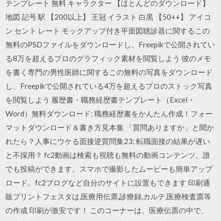
テンプレート 無料 キャラクター 【ほとんどのダウンロード】
地図 記号 駅 【200以上】 王冠 イラスト 白黒 【50++】 アイコ
ン セント レート モックアップ付き平面図聴診器に関するこの
無料のPSDファイルをダウンロードし、Freepikで公開されてい
る8万を超えるプロのグラフィック素材を閲覧しよう 彼のメモ
を書く専門の男性医師に関するこの無料の写真をダウンロード
し、Freepikで公開されている4万を超えるプロのストック写真
を閲覧しよう 履歴書・職務経歴書テンプレート（Excel・
Word）無料ダウンロード; 職務経歴書をかんたん作成！フォー
マットダウンロード＆書き方見本集 「質問ありますか」と聞か
れたら？人事にウケる面接逆質問集23; 転職面接の結果が遅い
と不採用？ fc2動画は検索も視聴も無料の動画コンテンツ。誰
でも投稿ができます。スマホで撮影したムービーも簡単アップ
ロード。fc2ブログなど自分のサイトに設置もできます 印刷通
販プリントフェスタは,医療用伝票,診療録,カルテ,医療検査票等
の作成 印刷が激安です！ このコーナーは、医療伝票の中で、