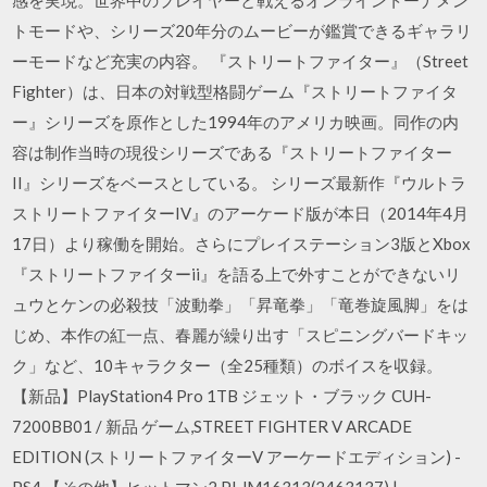
感を実現。世界中のプレイヤーと戦えるオンライントーナメン
トモードや、シリーズ20年分のムービーが鑑賞できるギャラリ
ーモードなど充実の内容。 『ストリートファイター』（Street
Fighter）は、日本の対戦型格闘ゲーム『ストリートファイタ
ー』シリーズを原作とした1994年のアメリカ映画。同作の内
容は制作当時の現役シリーズである『ストリートファイター
II』シリーズをベースとしている。 シリーズ最新作『ウルトラ
ストリートファイターIV』のアーケード版が本日（2014年4月
17日）より稼働を開始。さらにプレイステーション3版とXbox
『ストリートファイターii』を語る上で外すことができないリ
ュウとケンの必殺技「波動拳」「昇竜拳」「竜巻旋風脚」をは
じめ、本作の紅一点、春麗が繰り出す「スピニングバードキッ
ク」など、10キャラクター（全25種類）のボイスを収録。
【新品】PlayStation4 Pro 1TB ジェット・ブラック CUH-
7200BB01 / 新品 ゲーム,STREET FIGHTER V ARCADE
EDITION (ストリートファイターV アーケードエディション) -