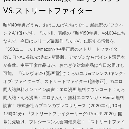
VS. ストリートファイター
昭和40年男どうも、おはこんばんちはです。編集部の “フクヘ
ン？A“ (仮) です。『ストII』表紙の『昭和50年男』vol.004にち
なんで、今日はシリーズ最新作『ストV』に関する情報を、
「S50ニュース！ Amazonで中平正彦のストリートファイター
RYU FINAL -闘いの先に- 新装版。アマゾンならポイント還元本
が多数。中平正彦作品ほか、お急ぎ便対象商品は当日お届けも
可能。 「(Cレヴォ29) [彩画堂] さくらvsユリ&フレンズ (キング･
オブ･ファイターズ、ストリートファイター) [無修正]」のエロ
同人誌無料オンライン読書！エロ漫画 無料ダウンロード！えろ
同人誌・えろ漫画・エロまんが・無料エロマンガ・Hentai無料
読書！ 株式会社カプコンのプレスリリース（2020年7月10日
17時04分）『ストリートファイターリーグ: Pro-JP 2020』開
幕に先駆け、プレシーズン大会開催決定！ 『ストリートファイ