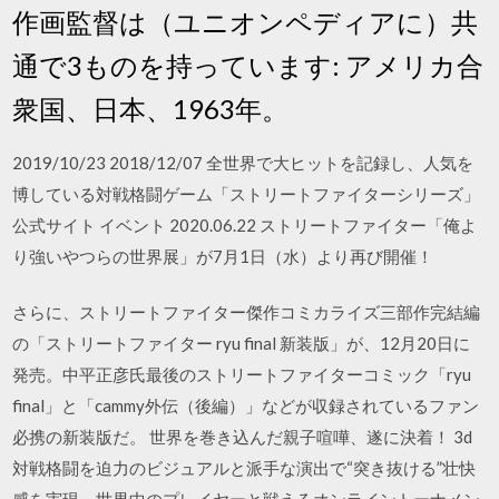
作画監督は（ユニオンペディアに）共
通で3ものを持っています: アメリカ合
衆国、日本、1963年。
2019/10/23 2018/12/07 全世界で大ヒットを記録し、人気を
博している対戦格闘ゲーム「ストリートファイターシリーズ」
公式サイト イベント 2020.06.22 ストリートファイター「俺よ
り強いやつらの世界展」が7月1日（水）より再び開催！
さらに、ストリートファイター傑作コミカライズ三部作完結編
の「ストリートファイター ryu final 新装版」が、12月20日に
発売。中平正彦氏最後のストリートファイターコミック「ryu
final」と「cammy外伝（後編）」などが収録されているファン
必携の新装版だ。 世界を巻き込んだ親子喧嘩、遂に決着！ 3d
対戦格闘を迫力のビジュアルと派手な演出で“突き抜ける”壮快