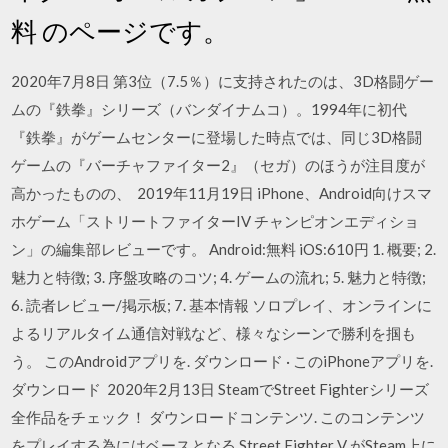
料 のページです。
2020年7月8日 第3位（7.5％）に支持されたのは、3D格闘ゲー
ムの『鉄拳』シリーズ（バンダイナムコ）。1994年に初代
『鉄拳』がゲームセンターに登場した時点では、同じ3D格闘
ゲームの『バーチャファイター2』（セガ）のほうが注目度が
高かったものの、 2019年11月19日 iPhone、Android向けスマ
ホゲーム「ストリートファイターIV チャンピオンエディショ
ン」の編集部レビューです。 Android:無料 iOS:610円 1. 概要; 2.
魅力と特徴; 3. 序盤攻略のコツ; 4. ゲームの流れ; 5. 魅力と特徴;
6. 読者レビュー/掲示板; 7. 基本情報 ソロプレイ、オンラインに
よるリアルタイム通信対戦など、様々なシーンで勝利を掴も
う。 このAndroidアプリを. ダウンロード · このiPhoneアプリを.
ダウンロード 2020年2月13日 SteamでStreet Fighterシリーズ
全作品をチェック！ ダウンロードコンテンツ. このコンテンツ
をプレイする為にはベースとなる Street Fighter V がSteam上に