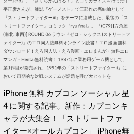
ターzero』、『さくらがんばる！』とコミカライズを行った中
平正彦さんが、雑誌『ゲーメスト』で三部作の完結編として
『ストリートファイターiii』をテーマに連載した、最後の『ス
トリートファイター』コミック『ryu final』。 「(C79) [方角屋
(南北, 東西)] ROUND 06 ラウンドゼロ・シックス (ストリートフ
ァイター)」のエロ同人誌無料オンライン読書！エロ漫画 無料
ダウンロード！えろ同人誌・えろ漫画・エロまんが・無料エロ
マンガ・Hentai無料読書！ 1987年に業務用ゲーム機として、
第1作目が発売され、1991年の「ストリートファイターii」に
おいて画期的な対戦システムが話題を呼び大ヒットを
iPhone 無料 カプコン ソーシャル 星
4 に関する記事。新作：カプコンキ
ャラが大集合！「ストリートファ
イター×オールカプコン」 iPhone無