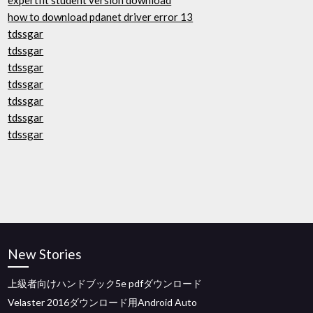
expertfit student version download
how to download pdanet driver error 13
tdssgar
tdssgar
tdssgar
tdssgar
tdssgar
tdssgar
tdssgar
New Stories
上級者向けハンドブック5e pdfダウンロード
Velaster 2016ダウンロード用Android Auto