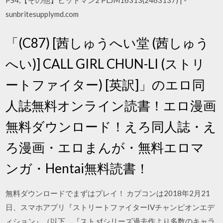
PS4,【その他】ヒットマン2 PLJM16313(2463137) | -
sunbritesupplymd.com
「(C87) [茜しゅうへい堂 (茜しゅう
へい)] CALL GIRL CHUN-LI (ストリ
ートファイター) [英訳]」のエロ同
人誌無料オンライン読書！エロ漫画
無料ダウンロード！えろ同人誌・え
ろ漫画・エロまんが・無料エロマ
ンガ・Hentai無料読書！
無料ダウンロードでまずはプレイ！ カプコンは2018年2月21
日、スマホアプリ『ストリートファイターIVチャンピオンエデ
ィション』（以下、『スト sfシリーズ過去作より多数のキャラ