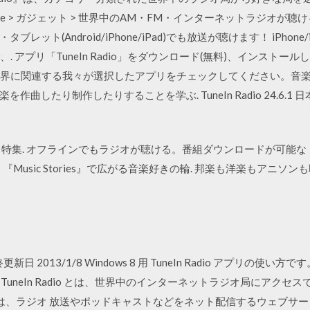
e > ガジェット > 世界中のAM・FM・インターネットラジオが聴
ット(Android/iPhone/iPad)でも放送が聴けます！ iPhone/i
ay」で、. アプリ「TuneIn Radio」をダウンロード(無料)、インストー
. 音楽の世界に関連する我々が選択したアプリをチェックしてください
り制作したりすることを学ぶ. TuneIn Radio 24.6.1 日本語. Tun
特集. オフラインでもラジオが聴ける。番組ダウンロードが可能な『
。『Music Stories』で広がる音楽好きの輪. 邦楽も洋楽もアニ
dio 最終更新日 2013/1/8 Windows 8 用 TuneIn Radio アプ
です。 TuneIn Radio とは、世界中のインターネットラジオ局にアクセ
とは、ラジオ 放送やポッドキャストなどをネット配信するウェブサービ