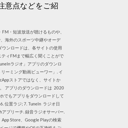
注意点などをご紹
M・FM・短波放送が聴けるものや、
とで、海外のスポーツ中継やオーデ
ダウンロードは、各サイトの使用
ミュニティFMまで幅広く聞くことがで
「TuneInラジオ」アプリのダウンロ
トリーミング動画ビューワー」. イ
Appストアではなく、サイトか
。 アプリのダウンロードは 2020
、スマホでもアプリをダウンロードして
 位置ラジ; 7. TuneIn ラジオ日
osted withアプリーチ. 録音ラジオサーバー.
App Store、Google Playの検索
ードページで機種やOSの互換性をご