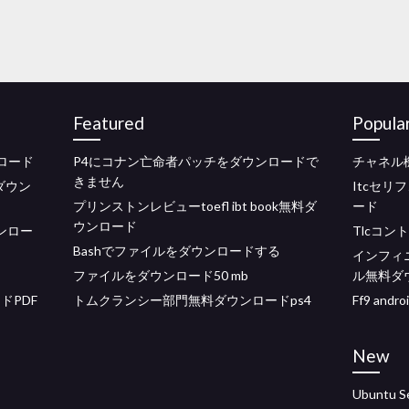
Featured
Popula
ンロード
P4にコナン亡命者パッチをダウンロードで
チャネル
きません
をダウン
Itcセ
プリンストンレビューtoefl ibt book無料ダ
ード
ウンロード
ダウンロー
Tlcコン
Bashでファイルをダウンロードする
インフィ
ファイルをダウンロード50 mb
ル無料ダ
ドPDF
トムクランシー部門無料ダウンロードps4
Ff9 an
New
Ubunt