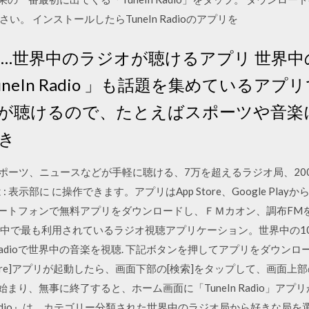
。 インストールしたらTuneIn Radioのアプリを
adio」…世界中のラジオが聴けるアプリ 世界
neIn Radio 」も話題を集めているア
が聴けるので、たとえばスポーツや音楽
き
音楽、スポーツ、ニュースなどが手軽に聴ける、7万を超えるラジオ局、
 表示部に に操作できます。アプリはApp Store、Google Pla
! スマートフォンで無料アプリをダウンロードし、ＦＭカオン、調布F
Pad 世界中で最も利用されているラジオ視聴アプリケーション。世界中
n radioで世界中の音楽を視聴. 下記ボタンを押してアプリをダウンロ
tore]アプリが起動したら、画面下部の[検索]をタップして、画面上部の検
ードが始まり、無事に終了すると、ホーム画面に「TuneIn Radio」
n Radio』は、カテゴリー分類された世界中のラジオ局から好きな局