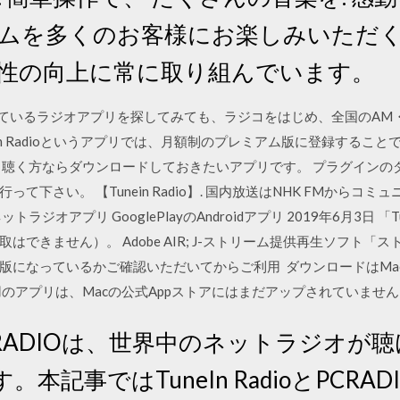
hシステムを多くのお客様にお楽しみいた
の操作性の向上に常に取り組んでいます。
されているラジオアプリを探してみても、ラジコをはじめ、全国のA
eIn Radioというアプリでは、月額制のプレミアム版に登録するこ
く聴く方ならダウンロードしておきたいアプリです。 プラグインの
て下さい。 【Tunein Radio】. 国内放送はNHK FMからコ
ジオアプリ GooglePlayのAndroidアプリ 2019年6月3日 
できません）。 Adobe AIR; J-ストリーム提供再生ソフト「ス
版になっているかご確認いただいてからご利用 ダウンロードはMac
ップ用のアプリは、Macの公式Appストアにはまだアップされていませ
ioとPCRADIOは、世界中のネットラジオ
本記事ではTuneIn RadioとPCRA