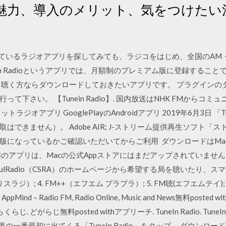
魅力、導入のメリット、気をつけたい
されているラジオアプリを探してみても、ラジコをはじめ、全国のA
eIn Radioというアプリでは、月額制のプレミアム版に登録するこ
く聴く方ならダウンロードしておきたいアプリです。 プラグインの
て下さい。 【Tunein Radio】. 国内放送はNHK FMからコ
ジオアプリ GooglePlayのAndroidアプリ 2019年6月3日 
できません）。 Adobe AIR; J-ストリーム提供再生ソフト「ス
版になっているかご確認いただいてからご利用 ダウンロードはMac
ップ用のアプリは、Macの公式Appストアにはまだアップされていません
SimulRadio（CSRA）のホームページから希望する局を聴いたり
スラジ）; 4. FM++（エフエム プラプラ）; 5. FM聴(エフエムテイ); 6.
 AppMind – Radio FM, Radio Online, Music and News無料p
くらじ. どがらじ無料posted withアプリーチ. TuneIn Radio. TuneIn 
結果の一番最初に出てくる「TuneIn Radio」をタップ。 ダウンロ