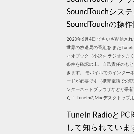
SoundTouc
SoundTouch
2020年6月4日 でもいざ配信
世界の放送局の番組を またTun
ィオブック（小説を ラジオをよ
条件を確認の上、自己責任のもと行っ
きます。 モバイルでのインターネットラ
ードが必要です（携帯電話での聴取は
ンターネットブラウザなどが最新
ら！ TuneInのMacデスクト
TuneIn Rad
して知られています。