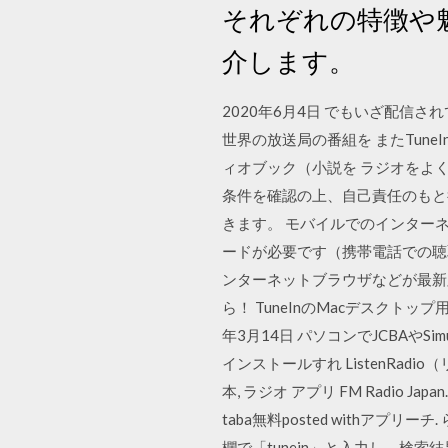
それぞれの特徴や
介します。
2020年6月4日 でもいざ配信
世界の放送局の番組を またTun
ィオブック（小説を ラジオをよ
条件を確認の上、自己責任のもと行っ
きます。 モバイルでのインターネットラ
ードが必要です（携帯電話での聴取は
ンターネットブラウザなどが最新
ら！ TuneInのMacデスクト
年3月14日 パソコンでJCBAや
インストールすれ ListenRadio（リ
本, ラジオ アプリ FM Radio Japan.
taba無料posted withアプリーチ. ら
欄で「tunein」と入力し、検索