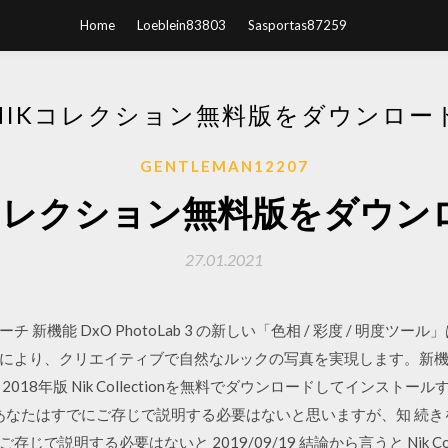
Home
Loeblein83803
Sasportas87259
NIKコレクション無料版をダウンロー
GENTLEMAN12207
kコレクション無料版をダウン
27.01.2021
新機能 DxO PhotoLab 3 の新しい「色相 / 彩度 / 明度
り、クリエイティブで自然なルックの写真を実現します。新機能の Dx
18年版 Nik Collectionを無料でダウンロードしてインストール
たあなたはすでにご存じで説明する必要はないと思いますが、知 続きを表
する必要はないと 2019/09/19 結論から言うと Nik Color Efex