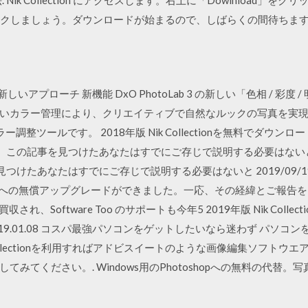
ル方法. Nik Collection にアクセスします。右上に「Dowinload
クリックしましょう。ダウンロードが始まるので、しばらくの間待ちま
の新しいアプローチ 新機能 DxO PhotoLab 3 の新しい「色相 / 
いカラー管理により、クリエイティブで自然なルックの写真を実現し
カラー調整ツールです。 2018年版 Nik Collectionを無料でダウン
です。この記事を見つけたあなたはすでにご存じで説明する必要はない
つけたあなたはすでにご存じで説明する必要はないと 2019/09/19 結論か
 Collection への無償アップグレードができました。一応、その経緯と
gle に買収され、Software Too のサポートも今年5 2019年版 Nik C
2019.01.08 コスパ最強パソコンをゲットしたいなら迷わず パソコンを狙え！ 
Nik Collectionを利用すればアドビスイートのような画像編集ソフ
みてください。. Windows用のPhotoshopへの無料の代替。写