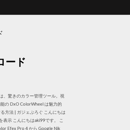
ド
ロード
ツール」は、驚きのカラー管理ツール。視
O ColorWheel は魅力的
する方法 | ガジェぶろぐ こんにちは
示 こんにちはaki99です。 こ
 Pro 4 から Google Nik