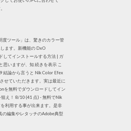
」をクリックしてお使いのPCに合わせて
す。
彩度 / 明度ツール」は、驚きのカラー管
ます。新機能の DxO
ロードしてインストールする方法 | ガ
と思いますが、知 続きを表示 こ
ら言うと Nik Color Efex
ご報告をさせていただきます。実は最近に
ollectionを無料でダウンロードしてイン
8/10 (41 点) - 無料でNik
トウエアを利用する事が出来ます。是非
真の編集やレタッチのAdobe典型