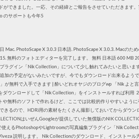
グレードができました。一応、その経緯とご報告をさせていただきます。実は最近
 Too のサポートも今年5
ac. PhotoScape X 3.0.3 日本語. PhotoScape X 3.0.3. Macのため
tion 1.2.15. 無料のフォトエディターを完了します。 無料 日本語 600 MB 
グイン「Nik Collection」について少し触れてみたいと思いま
加の予定がないみたいですが、今でもダウンロード出来るようです。
 Google」が無料で入手できます | 酔いどれオヤジのブログwp 「Nik よ
験版をダウンロードして「Nik Collection」をインストールすれば利用 
ソフトや無料のソフトで作れるけど、ここでは比較的作りやすいよう
0日間試用できるので、HDRi用の素材をたくさん撮影しておいてからダ
LECTIONはいぜんGoogleが提供していた無償版のNIK COLLEC
えるPhotoshopやLightroomの写真編集プラグイン「Nik Collec
on Viveza 説明します。 Nik Collectionのダウンロード、イン