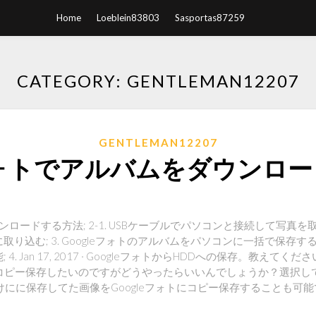
Home
Loeblein83803
Sasportas87259
CATEGORY: GENTLEMAN12207
GENTLEMAN12207
eフォトでアルバムをダウンロ
ンロードする方法; 2-1. USBケーブルでパソコンと接続して写真を取り
込む; 3. Googleフォトのアルバムをパソコンに一括で保存する方法; 
 Jan 17, 2017 · GoogleフォトからHDDへの保存。教えてくだ
にコピー保存したいのですがどうやったらいいんでしょうか？選択し
にに保存してた画像をGoogleフォトにコピー保存することも可能で