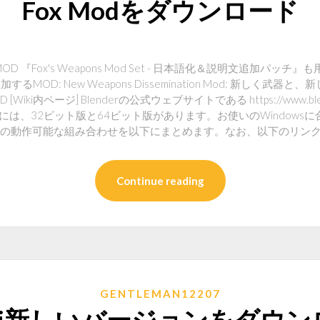
Fox Modをダウンロード
『Fox's Weapons Mod Set - 日本語化＆説明文追加パッチ』
を追加するMOD: New Weapons Dissemination Mod: 新しく
ki内ページ] Blenderの公式ウェブサイトである https://www.blende
erには、32ビット版と64ビット版があります。お使いのWindow
ndowsの動作可能な組み合わせを以下にまとめます。なお、以下のリ
Continue reading
GENTLEMAN12207
dj新しいバージョンをダウン