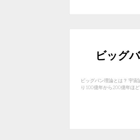
ビッグバ
ビッグバン理論とは？ 宇
り100億年から200億年