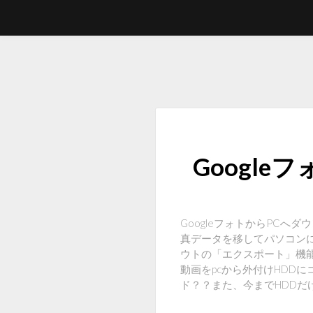
Googl
GoogleフォトからPCへダウ
真データを移してパソコンに取り
ウトの「エクスポート」機能; 4.
動画をpcから外付けHDD
ド？？また、今までHDDだけ