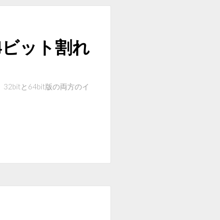
64ビット割れ
bitと64bit版の両方のイ