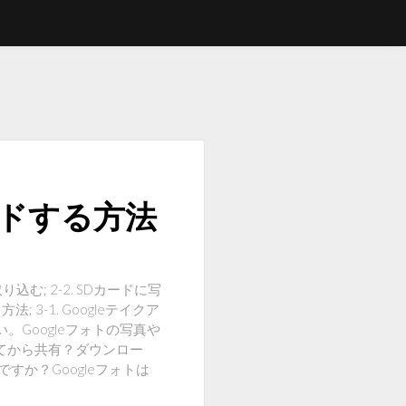
ードする方法
込む; 2-2. SDカードに写
3-1. Googleテイクア
さい。Googleフォトの写真や
てから共有？ダウンロー
すか？Googleフォトは