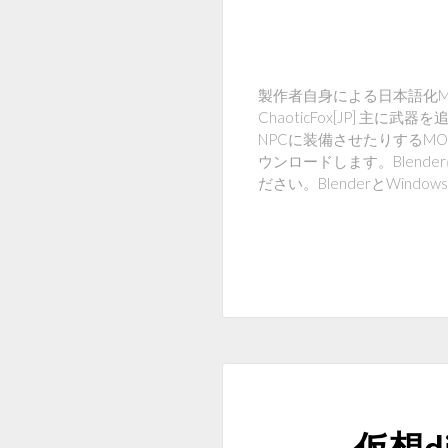
製作者自身による日本語化MOD 
ChaoticFox[JP] 主に武器
NPCに装備させたりするMOD [Wi
ウンロードします。Blend
ださい。BlenderとWi
仮想