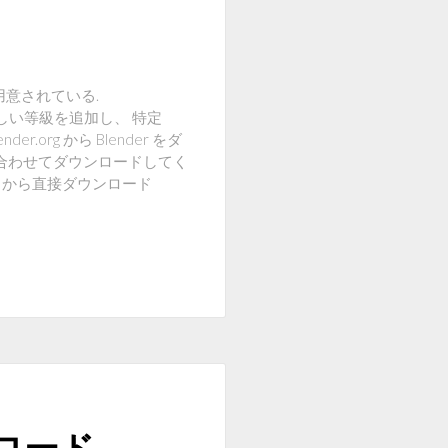
も用意されている.
武器と、新しい等級を追加し、 特定
r.org から Blender をダ
sに合わせてダウンロードしてく
ンクから直接ダウンロード
ロード