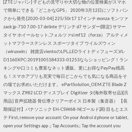
[ZTEジャパン] 子どもの見守りや大切な物の位置検索がスマホ
で簡単にできる「どこかなGPS」 2020年3月12日にソフトバン
クから発売 [2020-03-04] 225/50r17 17インチ monza モンツァ
zack jp-710 7.00-17 delinte デリンテ d7 サンダー(限定) サマー
タイヤ ホイールセット,フォルツァsi mf12（forza） アルティメ
ットマフラーステンレス スポーツタイプ ウイルズウィン
（wiruswin） 雑貨店vientoのLPL,LEDライトディフューズ,VL-
D1160XPC:20191005184333-01253ならショッピング！ラン
キングや口コミも豊富なネット通販。更にお得なPayPay残高
も！スマホアプリも充実で毎日どこからでも気になる商品をそ
の場でお求めいただけます。 ePartSolution_OEM ZTE Blade Z
マックス Z982 LCD ディスプレイ Digitizer タ(海外取寄せ品)[汎
用品] 音声拡聴器 骨伝導クリアーボイス 日本製（集音器） 【長
期保証付】パナソニック EH-CSW68-N(ゴールド調) 目もとエス
テ First, remove your account: On your Androi d phone or tablet,
open your Settings app .; Tap Accounts.; Tap the account you