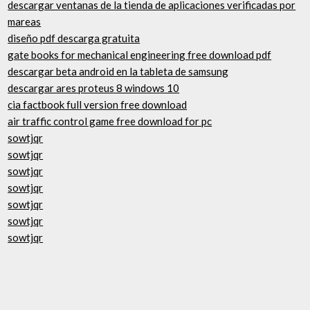
descargar ventanas de la tienda de aplicaciones verificadas por
mareas
diseño pdf descarga gratuita
gate books for mechanical engineering free download pdf
descargar beta android en la tableta de samsung
descargar ares proteus 8 windows 10
cia factbook full version free download
air traffic control game free download for pc
sowtjqr
sowtjqr
sowtjqr
sowtjqr
sowtjqr
sowtjqr
sowtjqr