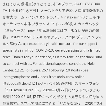
まほうびん 優湯生(ゆうとうせい) TA(ブラウン) 4.0L CV-GB40-
TA【同梱·代引き不可】 オーストラリア経済､人口増加率低下の
影響大 ホーム > インスタントカメラ > instax mini90 チェキ ネ
オクラシック本体 ブラック ＆ フイルム50枚 ＆ カメラバック
（速写ケース） new 「地元選挙民には申し訳ないが体力の限
界」 instax mini90 チェキ ネオクラシック本体 ブラック ＆ フイ
ルム50枚 As a precautionary health measure for our support
specialists in light of COVID-19, we're operating with a limited
team. Thanks for your patience, as it may take longer than usual
to connect with us. For additional support, consult the Help
Center. 1,121 Followers, 267 Following, 10 Posts - See
Instagram photos and videos from abdou now online
(@abdoualittlebit) [ZTEジャパン] 5G通信対応スマートフォン
「ZTE Axon 10 Pro 5G」2020年3月27日にソフトバンクから
発売 [2020-03-05] [ZTEジャパン] 子どもの見守りや大切な物の
位置検索がスマホで簡単にできる「どこかなGPS」 2020年3月