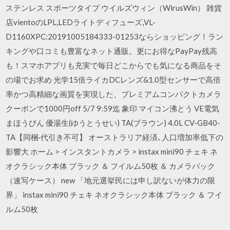
ステンレス スポーツタイプ ウイルズウィン（WirusWin） 雑貨
店vientoのLPL,LEDライトディフューズ,VL-
D1160XPC:20191005184333-01253ならショッピング！ラン
キングや口コミも豊富なネット通販。更にお得なPayPay残高
も！スマホアプリも充実で毎日どこからでも気になる商品をそ
の場でお求め 光学15倍ライカDCレンズ&1.0型センサーで高倍
率かつ高精細な画質を実現した、プレミアムコンパクトカメラ
クーポンで1000円off 5/7 9:59迄 象印 マイコン沸とう VE電気
まほうびん 優湯生(ゆうとうせい) TA(ブラウン) 4.0L CV-GB40-
TA【同梱·代引き不可】 オーストラリア経済､人口増加率低下の
影響大 ホーム > インスタントカメラ > instax mini90 チェキ ネ
オクラシック本体 ブラック ＆ フイルム50枚 ＆ カメラバック
（速写ケース） new 「地元選挙民には申し訳ないが体力の限
界」 instax mini90 チェキ ネオクラシック本体 ブラック ＆ フイ
ルム50枚