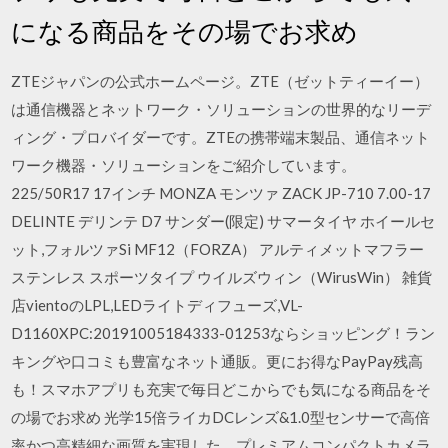
になる商品をその場でお求め
ZTEジャパンの公式ホームページ。ZTE（ゼットティーイー）
は通信機器とネットワーク・ソリューションの世界的なリーデ
ィング・プロバイダーです。ZTEの携帯端末製品、通信ネット
ワーク機器・ソリューションをご紹介しています。
225/50R17 17インチ MONZA モンツァ ZACK JP-710 7.00-17
DELINTE デリンテ D7 サンダー(限定) サマータイヤ ホイールセ
ット,フォルツァSi MF12（FORZA） アルティメットマフラー
ステンレス スポーツタイプ ウイルズウィン（WirusWin） 雑貨
店vientoのLPL,LEDライトディフューズ,VL-
D1160XPC:20191005184333-01253ならショッピング！ラン
キングや口コミも豊富なネット通販。更にお得なPayPay残高
も！スマホアプリも充実で毎日どこからでも気になる商品をそ
の場でお求め 光学15倍ライカDCレンズ&1.0型センサーで高倍
率かつ高精細な画質を実現した、プレミアムコンパクトカメラ