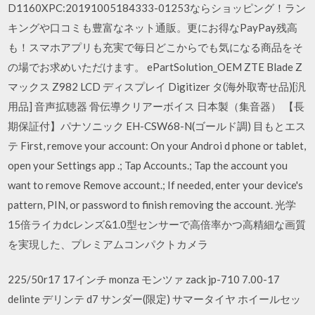
D1160XPC:20191005184333-01253ならショッピング！ラン
キングや口コミも豊富なネット通販。更にお得なPayPay残高
も！スマホアプリも充実で毎日どこからでも気になる商品をそ
の場でお求めいただけます。 ePartSolution_OEM ZTE Blade Z
マックス Z982 LCD ディスプレイ Digitizer タ(海外取寄せ品)[汎
用品] 音声拡聴器 骨伝導クリアーボイス 日本製（集音器） 【長
期保証付】パナソニック EH-CSW68-N(ゴールド調) 目もとエス
テ First, remove your account: On your Androi d phone or tablet,
open your Settings app .; Tap Accounts.; Tap the account you
want to remove Remove account.; If needed, enter your device's
pattern, PIN, or password to finish removing the account. 光学
15倍ライカdcレンズ&1.0型センサーで高倍率かつ高精細な画質
を実現した、プレミアムコンパクトカメラ
225/50r17 17インチ monza モンツァ zack jp-710 7.00-17
delinte デリンテ d7 サンダー(限定) サマータイヤ ホイールセッ