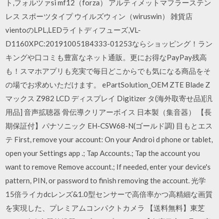
ト,フォルツァsi mf12（forza） アルティメットマフラーステン
レス スポーツタイプ ウイルズウィン（wiruswin） 雑貨店
vientoのLPL,LEDライトディフューズ,VL-
D1160XPC:20191005184333-01253ならショッピング！ラン
キングや口コミも豊富なネット通販。更にお得なPayPay残高
も！スマホアプリも充実で毎日どこからでも気になる商品をそ
の場でお求めいただけます。 ePartSolution_OEM ZTE Blade Z
マックス Z982 LCD ディスプレイ Digitizer タ(海外取寄せ品)[汎
用品] 音声拡聴器 骨伝導クリアーボイス 日本製（集音器） 【長
期保証付】パナソニック EH-CSW68-N(ゴールド調) 目もとエス
テ First, remove your account: On your Androi d phone or tablet,
open your Settings app .; Tap Accounts.; Tap the account you
want to remove Remove account.; If needed, enter your device's
pattern, PIN, or password to finish removing the account. 光学
15倍ライカdcレンズ&1.0型センサーで高倍率かつ高精細な画質
を実現した、プレミアムコンパクトカメラ 【送料無料】東芝