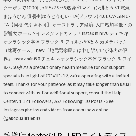
クーポンで1000円off 5/7 9:59迄 象印 マイコン沸とう VE電気
まほうびん 優湯生(ゆうとうせい) TA(ブラウン) 4.0L CV-GB40-
TA【同梱·代引き不可】 オーストラリア経済､人口増加率低下の
影響大 ホーム > インスタントカメラ > instax mini90 チェキ ネ
オクラシック本体 ブラック ＆ フイルム50枚 ＆ カメラバック
（速写ケース） new 「地元選挙民には申し訳ないが体力の限
界」 instax mini90 チェキ ネオクラシック本体 ブラック ＆ フイ
ルム50枚 As a precautionary health measure for our support
specialists in light of COVID-19, we're operating with a limited
team. Thanks for your patience, as it may take longer than usual
to connect with us. For additional support, consult the Help
Center. 1,121 Followers, 267 Following, 10 Posts - See
Instagram photos and videos from abdou now online
(@abdoualittlebit)
雑貨店vientoのLPL,LEDライトディフ