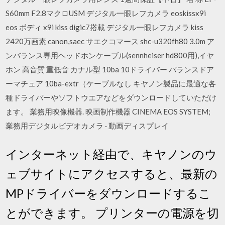
S60mm F2.8マクロUSM デジタル一眼レフカメラ eoskissx9i
eos ボディ x9i kiss digic7搭載 デジタル一眼レフカメラ kiss
2420万画素 canon,saec サエクコマース shc-u320fh80 3.0m ア
ンバランス専用ヘッドホンケーブル(sennheiser hd800用),イヤ
ホン 高音質 重低音 カナル型 10ba 10ドライバー バランスドア
ーマチュア 10ba-extr（ケーブルなし キヤノン製品に最適な各
種ドライバーやソフトウエアなどをダウンロードしていただけ
ます。 業務用映像機器. 映画制作機器 CINEMA EOS SYSTEM;
業務用デジタルビデオカメラ · 動画ディスプレイ
インターネット経由で、キヤノンのウ
ェブサイトにアクセスすると、最新の
MPドライバーをダウンロードするこ
とができます。 プリンターの電源を切