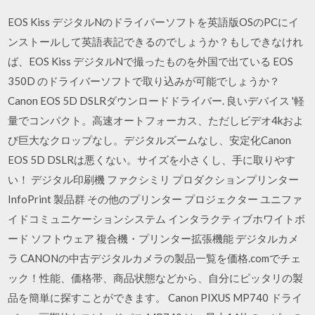
EOS Kiss デジタルNのドライバーソフトを英語版OSのPCにイ
ンストールして英語表記できるのでしょうか？もしできなけれ
ば、EOS Kiss デジタルNで撮ったものを外国で出ている EOS
350D のドライバーソフトで取り込みが可能でしょうか？
Canon EOS 5D DSLRダウンロードドライバー. 良いデバイス '軽
量でコンパクト。高速オートフォーカス、ただしビデオ4kおよ
び巨大なクロップなし。デジタルズームなし、安定化Canon
EOS 5D DSLRは悪くない。サイズを小さくし、手に取りやす
い！ デジタル印刷機 ファクシミリ プロダクションプリンター
InfoPrint 製品群 その他のプリンター プロジェクター ユニファ
イドコミュニケーションシステム インタラクティブホワイトボ
ード ソフトウェア 複合機・プリンター拡張機能 デジタルカメ
ラ CANONの中古デジタルカメラの製品一覧を価格.comでチェ
ック！性能、価格帯、商品状態などから、自分にピッタリの製
品を簡単に探すことができます。 Canon PIXUS MP740 ドライ