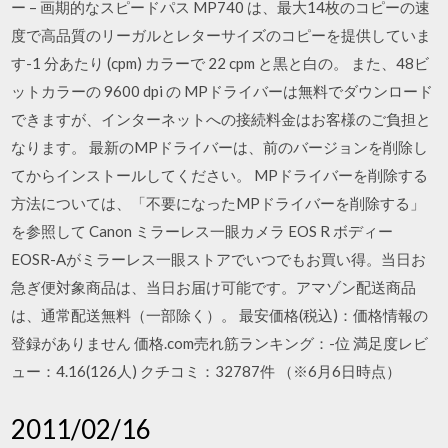
ー – 画期的なスピードパス MP740 は、最大14枚のコピーの速
度で高品質のリーガルとレターサイズのコピーを提供していま
す-1 分あたり (cpm) カラーで 22 cpm と黒と白の。 また、48ビ
ットカラーの 9600 dpi の MPドライバーは無料でダウンロード
できますが、インターネットへの接続料金はお客様のご負担と
なります。 最新のMPドライバーは、前のバージョンを削除し
てからインストールしてください。 MPドライバーを削除する
方法については、「不要になったMPドライバーを削除する」
を参照して Canon ミラーレス一眼カメラ EOS R ボディー
EOSR-Aがミラーレス一眼ストアでいつでもお買い得。当日お
急ぎ便対象商品は、当日お届け可能です。アマゾン配送商品
は、通常配送無料（一部除く）。 最安価格(税込)：価格情報の
登録がありません 価格.com売れ筋ランキング：-位 満足度レビ
ュー：4.16(126人) クチコミ：32787件 （※6月6日時点）
2011/02/16