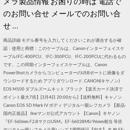
メラ製品情報 お困りの時は 電話で
のお問い合せ メールでのお問い合
せ …
商品詳細 モデル番号を入力してくださいこれが適合するか確
認：使用と商標：このケーブルは、Canonインターフェイスケ
ーブルIFC-400PCU、IFC-300PCU、IFC-200PCUに代わるもの
です。この同期インターフェイスケーブルは、Canon
PowerShotカメラからコンピューターのUSBポートに画像をダ
ウンロードするため アプリダウンロード. CANON(キヤノン)
EOS M100 ダブルズームキット ブラック 【楽天カード決済で
ポイント最大7倍】[3月4日 20:00から]【送料無料】キャノン
Canon EOS 5D Mark IV ボディ デジタル一眼レフカメラ 【新品·
国内正規品】 lineマンガ公式アカウント 【Canon】キヤノン
『EF-S60mm F2.8マクロUSM』EF-S6028MU 96mm相当 等倍
デジタル一眼レフカメラ用レンズ 1週間保証【中古】 名 称 EF-