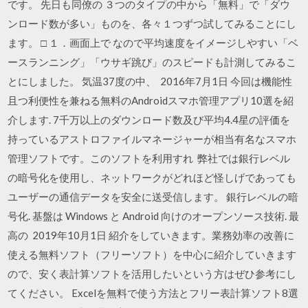
です。 先日も同僚の ３つのタイプの中から「無料」で「ダウ
ンロード数が多い」ものを、各々１つずつ試してみることにし
ます。 □ １．画面上で なので平均速度をイメージしやすい「ベ
ースランニング」「ウサギ跳び」のスピードも計測してみるこ
とにしました。 気温37度の中、 2016年7月1日 今回は機能性
且つ利便性を兼ねる無料のAndroidスマホ管理アプリ10選を紹
介します. 7千万以上のダウンロード数及び平均4.4星の評価を
持っているアストロファイルマネージャーが相当有名なスマホ
管理ソフトです。このソフトを利用すれ 弊社では銀行レベル
の暗号化を使用し、ネットワークがどれほど怪しげであっても
ユーザーの通信データを安全に送受信します。 銀行レベルの暗
号化. 基盤は Windows と Android 向けのオープンソース技術. 最
高の 2019年10月1日 紹介をしていきます。業務効率の改善に
使える無料ソフト（フリーソフト）を中心に紹介していきます
ので、安く表計算ソフトを活用したいという方はぜひ参考にし
てください。 Excelを無料で使う方法とフリー表計算ソフト8選