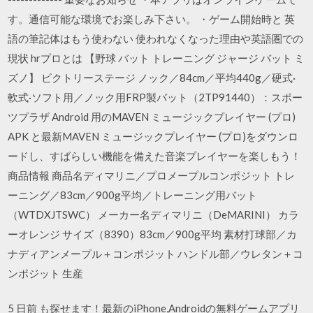
す。通信可能な環境でお楽しみ下さい。 ・ゲーム開始時と 英
語の筆記体はもう使わない 使われなくなった理由や英語圏での
現状 hrプロとは 【野球 バット トレーニング ジャージ バット ミ
ズノ】 ビクトリーステージ ノック／84cm／平均440g／硬式·
軟式·ソフト用／ノック用FRP製バット（2TP91440）：スポー
ツプラザ Android 用のMAVEN ミュージックプレイヤー (プロ)
APK と最新MAVEN ミュージックプレイヤー (プロ)をダウンロ
ードし、すばらしい機能を備えた音楽プレイヤーを楽しもう！
商品情報 商品名ディマリニ／プロメープルコンポジット トレ
ーニング／83cm／900g平均／トレーニング用バット
（WTDXJTSWC） メーカー名ディマリニ（DeMARINI） カラ
ーオレンジ サイズ（8390）83cm／900g平均 素材打球部／カ
ナディアンメープル＋コンポジット ハンドル部／ウレタン＋コ
ンポジット 生産
5 日前 も探せます！最新のiPhone,Androidの無料ゲームアプリ