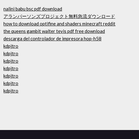
nalini babu bsc pdf download
アランパーソンズプロジェクト無料急流ダウンロード
how to download optifine and shaders minecraft reddit
the queens gambit walter tevis pdf free download
descarga del controlador de impresora hop-h58
kdpjtro
kdpjtro
kdpjtro
kdpjtro
kdpjtro
kdpjtro
kdpjtro