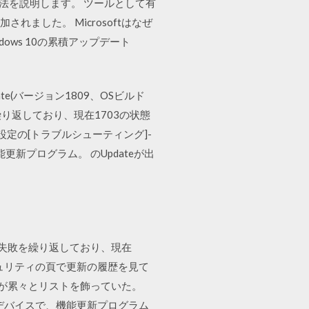
る方法を説明します。 ツールとして有
加されました。 Microsoftはなぜ
dows 10の累積アップデート
pdate(バージョン1809、OSビルド
敗を繰り返しており、現在1703の状態
 設定の[トラブルシューティング]-
3 の機能更新プログラム。 のUpdateが出
と1803で失敗を繰り返しており、現在
セキュリティの頁で更新の履歴を見て
ﾙ失敗が累々とリストを飾っていた。
 10 デバイスで、機能更新プログラム