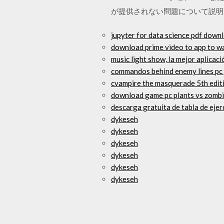
が提供されない問題について説明
jupyter for data science pdf down
download prime video to app to wa
music light show, la mejor aplicac
commandos behind enemy lines p
cvampire the masquerade 5th edit
download game pc plants vs zomb
descarga gratuita de tabla de ejer
dykeseh
dykeseh
dykeseh
dykeseh
dykeseh
dykeseh