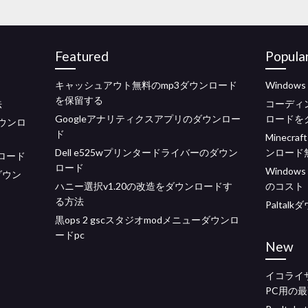
Featured
Popula
キャッシュアウト無料のmp3ダウンロード
Window
を保留する
法
コーディ
Googleアナリティクスアプリのダウンロー
ロードを
ダウンロ
ド
Minec
Dell e525wプリンタードライバーのダウン
ンロード
ウンロード
ロード
Window
ダウン
ハニー選択v1.20の改造をダウンロードす
のコスト
る方法
Palta
黒ops 2 gscスタジオmodメニューダウンロ
ードpc
New
イコライ
PC用の