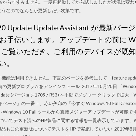
％からすすみません。一度再起動してから試しましたが状況は変わ
るようなのでなんとか更新したい次第です。
020 Update Update Assistant が最新バ
伝いします。アップデートの前に Windows
 status をご覧いただき、ご利用のデバイス
い。
は利用できません。 下記のページを参考にして「feature update to w
う名前の更新プログラムをアンインストール 2017年10月20日 「Wind
tors Update (バージョン1709 / RS3) へ手動でメジャー クリックで拡
ページ」の一番上、赤い矢印の「今すぐ Windows 10 Fall Creators
indows 10 Fall ツールから直接メジャーアップデートが可能です。 
 についてテスト済みのHP製品に関する情報を一覧表示しています。Win
もこの更新版についてテストをHPで実施していない 2019年8月12