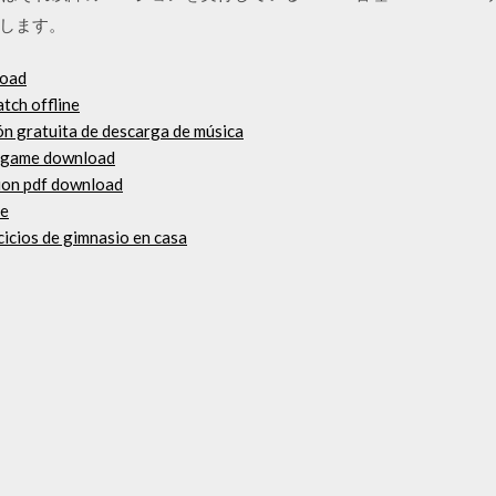
します。
load
tch offline
ión gratuita de descarga de música
c game download
ion pdf download
ie
cicios de gimnasio en casa