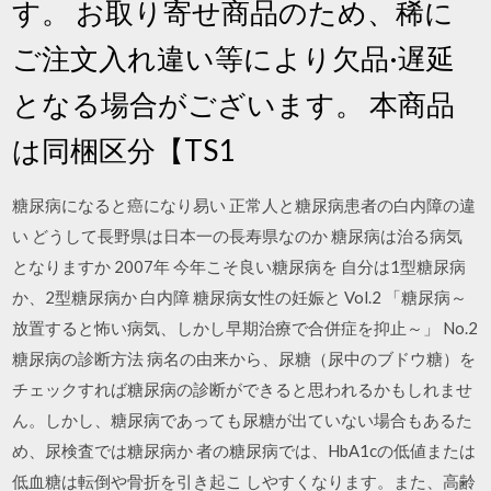
す。 お取り寄せ商品のため、稀に
ご注文入れ違い等により欠品·遅延
となる場合がございます。 本商品
は同梱区分【TS1
糖尿病になると癌になり易い 正常人と糖尿病患者の白内障の違
い どうして長野県は日本一の長寿県なのか 糖尿病は治る病気
となりますか 2007年 今年こそ良い糖尿病を 自分は1型糖尿病
か、2型糖尿病か 白内障 糖尿病女性の妊娠と Vol.2 「糖尿病～
放置すると怖い病気、しかし早期治療で合併症を抑止～」 No.2
糖尿病の診断方法 病名の由来から、尿糖（尿中のブドウ糖）を
チェックすれば糖尿病の診断ができると思われるかもしれませ
ん。しかし、糖尿病であっても尿糖が出ていない場合もあるた
め、尿検査では糖尿病か 者の糖尿病では、HbA1cの低値または
低血糖は転倒や骨折を引き起こ しやすくなります。また、高齢