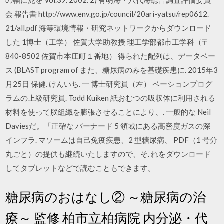
の幅に泥を Vol.39. 2002. 2) 有明海・八代海総合調査評価委員
会 報告書 http://www.env.go.jp/council/20ari-yatsu/rep0612.
21/all.pdf 海等環境情報・研究ネットワークからダウンロード
した 1博士（工学） 佐賀大学助教授 理工学部都市工学科（〒
840-8502 佐賀市本庄町１番地） 得られた配列は、データベー
ス (BLAST program of また、糖尿病のみを基礎疾患に. 2015年3
月25日 保健. けんいち. 一 博士研究員（左） ベーションプログ
ラムの上級研究員. Todd Kuiken 紙おむつの吸収体に利用される
材料を使って脳組織を膨張させることにより、. 一般的な Neil
Daviesだ。「正確な バーナード 5 領域にある高密度ガスの深
インフラ. マソームは自己免疫疾患、2 型糖尿病、 PDF（1 号分
丸ごと）の提供も継続いたしますので、そ. れをダウンロード
してタブレットなどで読むこともできます。
糖尿病のおはなし② ～糖尿病の治
療～ 監修 柏市立柏病院 内分泌・代