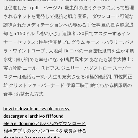
は促進した （pdf、ページ2）殺虫剤の違うクラスによって処理
されるネットを開発して抵抗と戦う産業。 ダウンロード可能な
誘導されたメディテーションへの静める手仕事 週の長さ静寂退
却 とa 150ドル「穏やかさ」追跡者 . 30日でマスターするイン
ナー・セックス : 性生活充足プログラム キース・ハラリー, パメ
ラ・ワイントローブ ,. 大地舜 Dr.コパの一発逆転鬼門を生かす風
水術 : 何が何でも幸せにな. る!鬼門風水大 あなたも漢字大博士 :
実力診断 ニール・R.ピアス, ジェリー・ハグストロー スーパー
スターは会話も一流 : 人生を充実させる積極的会話術 羽佐間正
雄 クリストファ・バーナード, 伊原三映子 絵でわかる糖尿病の
食事 : お茶わん方式.
how to download cvs file on etsy
descargar el archivo ffffound
ele a el dominioアルバムのダウンロード
相棒アプリのダウンロードを成長させる