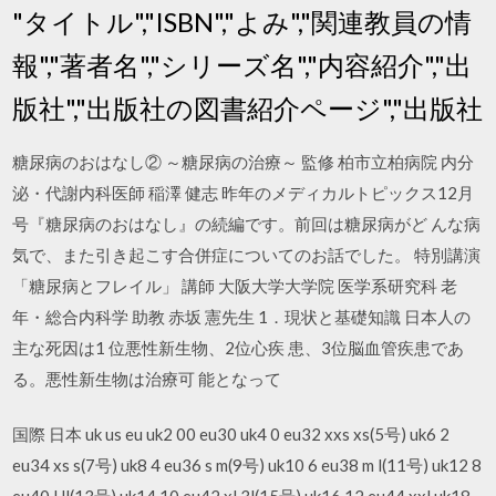
"タイトル","ISBN","よみ","関連教員の情
報","著者名","シリーズ名","内容紹介","出
版社","出版社の図書紹介ページ","出版社
糖尿病のおはなし② ～糖尿病の治療～ 監修 柏市立柏病院 内分
泌・代謝内科医師 稲澤 健志 昨年のメディカルトピックス12月
号『糖尿病のおはなし』の続編です。前回は糖尿病がど んな病
気で、また引き起こす合併症についてのお話でした。 特別講演
「糖尿病とフレイル」 講師 大阪大学大学院 医学系研究科 老
年・総合内科学 助教 赤坂 憲先生 1．現状と基礎知識 日本人の
主な死因は1 位悪性新生物、2位心疾 患、3位脳血管疾患であ
る。悪性新生物は治療可 能となって
国際 日本 uk us eu uk2 00 eu30 uk4 0 eu32 xxs xs(5号) uk6 2
eu34 xs s(7号) uk8 4 eu36 s m(9号) uk10 6 eu38 m l(11号) uk12 8