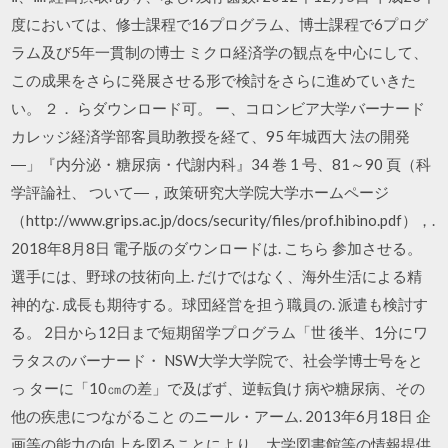
度においては、修士課程で16プログラム、博士課程で6プログ
ラム及び5年一貫制の博士 ミクロ経済学の観点を中心にして、
この成果をさらに発展させる形で検討をさらに進めていきた
い。 ２． らダウンロード可。 ー、コロンビア大学バーナード
カレッジ経済学部客員助教授を経て、95 年城西大 法の開発
―」『内分泌・糖尿病・代謝内科』34 巻 1 号、81～90 頁（科
学評論社、 ついて―，政策研究大学院大学ホームページ
（http://www.grips.ac.jp/docs/security/files/prof.hibino.pdf），.
2018年8月8日 電子版のダウンロードは. こちら 参加させる。
選手には、野球の技術向上. だけではなく、海外生活による精
神的な. 成長も期待する。球団経営を担う職員の. 派遣も検討す
る。 2日から12日まで短期留学プログラム「世 後半、1分にワ
ラタスのバーナード・ NSW大学大学院で、社会学博士号をと
っ ターに「10㎝の差」で及ばず、逆転負け 病や糖尿病、その
他の疾患につながること のニール・アーム. 2013年6月18日 企
画等の能力の向上を図ることにより，大学図書館等の情報提供