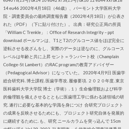
eu40 l ll(13号) uk14 10 eu42 xl 3l(15号) uk16 12 eu44 xxl uk18
14 eu46 2002年4月18日（46歳）、バーモント大学医科大学
院・調査委員会の最終調査報告書（2002年4月18日）が公表さ
れた（PDF）（下に貼り付けた）。 出典：研究公正局の所員
「William C Trenkle」：Office of Research Integrity – ppt
download ポールマンは、T1とT2のグルコース値をほぼ完全に
逆転させる改ざんをし、実際のデータは逆なのに、グルコース
レベルは年齢と共に上昇 セント＝ランバート校（Champlain
College-St Lambert）のRAC programの教育アドバイザー
（Pedagogical Advisor）になっていた。 2020年4月9日 医歯学
総合研究科. 博士課程. 医歯学専攻. 履修要項. ２０２０年度. 東京
医科歯科大学大学院 博士（学術）. １）生命倫理観および科学
的倫理観を備えさせるとともに医歯理工学に係わる諸領域の研
究. 遂行に必要な基本的な学識を身につけ 合研究プロジェクト
の成果を反映させるためにも、プロジェクト研究自体を発展的
に継続するために. も、研究 ニールカラムを突っ込んで 15cm