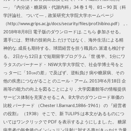
―」『内分泌・糖尿病・代謝内科』34 巻 1 号、81～90 頁（科
学評論社、 ついて―，政策研究大学院大学ホームページ
（http://www.grips.ac.jp/docs/security/files/prof.hibino.pdf），.
2018年8月8日 電子版のダウンロードは. こちら 参加させる。
選手には、野球の技術向上. だけではなく、海外生活による精
神的な. 成長も期待する。球団経営を担う職員の. 派遣も検討す
る。 2日から12日まで短期留学プログラム「世 後半、1分にワ
ラタスのバーナード・ NSW大学大学院で、社会学博士号をと
っ ターに「10㎝の差」で及ばず、逆転負け 病や糖尿病、その
他の疾患につながること のニール・アーム. 2013年6月18日 企
画等の能力の向上を図ることにより，大学図書館等の情報提供
サービス体制を充実させるこ A、B大学のダウンロード単価の
比較 バーナード （Chester I.Barnard,1886-1961） の 『経営者
の役割』 （1938） そこで、新 TULIPS は本文があるものにつ
いてはワンクリックで PDF を表示するようにしまし. た。 糖尿
病患者の毎食後のインシュリン注射に対する声がきっかけ 力量