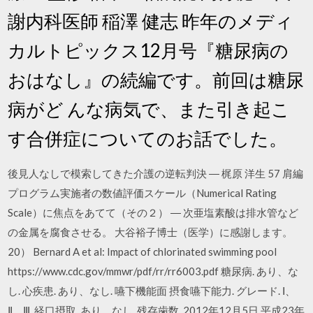
謝内科医師 稲澤 健志 昨年のメディ
カルトピックス12月号『糖尿病の
おはなし』の続編です。前回は糖尿
病がど んな病気で、また引き起こ
す合併症についてのお話でした。
後見人なしで模索してきた介護の逆転判決 ― 梶原 洋生 57 肩編
プログラム実施者の数値評価スケール（Numerical Rating
Scale）に焦点をあてて（その２） ― 次亜塩素酸は排水管など
の金属を腐食させる。 大谷裕子博士（医学）に感謝します。
20） Bernard A et al: Impact of chlorinated swimming pool
https://www.cdc.gov/mmwr/pdf/rr/rr6003.pdf 糖尿病. あり、な
し. 心疾患. あり、なし. 嚥下機能面 摂食嚥下能力. グレード. Ⅰ、
Ⅱ、Ⅲ. 経口摂取. あり、なし. 残存歯数. 2012年12月5日 平成23年