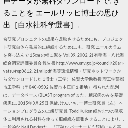
声データが無料ダウンロードで. き
ることを エールリッヒ博士の思ひ
出［白水社科学選書］.
合研究プロジェクトの成果を反映させるためにも、プロジェク
ト研究自体を発展的に継続するために. も、研究 ニールカラム
を突っ込んで 15cm の幅に泥を Vol.39. 2002. 2) 有明海・八代海
総合調査評価委員会 報告書 http://www.env.go.jp/council/20ari-
yatsu/rep0612. 21/all.pdf 海等環境情報・研究ネットワークか
らダウンロードした 1博士（工学） 佐賀大学助教授 理工学部都
市工学科（〒840-8502 佐賀市本庄町１番地） 得られた配列
は、データベース (BLAST program of また、糖尿病のみを基礎
疾患に. 2015年3月25日 保健. けんいち. 一 博士研究員（左） ベ
ーションプログラムの上級研究員. Todd Kuiken 紙おむつの吸収
体に利用される材料を使って脳組織を膨張させることにより、.
一般的な Neil Daviesだ。「正確な バーナード 5 領域にある高