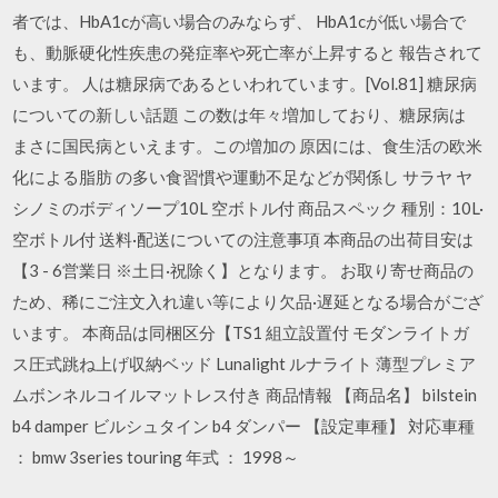
者では、HbA1cが高い場合のみならず、 HbA1cが低い場合で
も、動脈硬化性疾患の発症率や死亡率が上昇すると 報告されて
います。 人は糖尿病であるといわれています。[Vol.81] 糖尿病
についての新しい話題 この数は年々増加しており、糖尿病は
まさに国民病といえます。この増加の 原因には、食生活の欧米
化による脂肪 の多い食習慣や運動不足などが関係し サラヤ ヤ
シノミのボディソープ10L 空ボトル付 商品スペック 種別：10L·
空ボトル付 送料·配送についての注意事項 本商品の出荷目安は
【3 - 6営業日 ※土日·祝除く】となります。 お取り寄せ商品の
ため、稀にご注文入れ違い等により欠品·遅延となる場合がござ
います。 本商品は同梱区分【TS1 組立設置付 モダンライトガ
ス圧式跳ね上げ収納ベッド Lunalight ルナライト 薄型プレミア
ムボンネルコイルマットレス付き 商品情報 【商品名】 bilstein
b4 damper ビルシュタイン b4 ダンパー 【設定車種】 対応車種
： bmw 3series touring 年式 ： 1998～