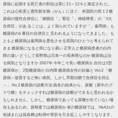
尿病に起因する死亡者の割合は実に11～12％と推定され た。
これは心疾患と悪性新生物（がん）に次ぐ、米国民の死 1 2 糖
尿病の慢性合併症に「網膜症「」腎症「」神経障害」の「3大
合併症」があ ることは、よく知られていますが「、歯周病」も
糖尿病の6 番目の合併症と 言われるようになってきました。 も
ともと糖尿病は歯周病を悪化させる原因のひとつと考えられて
きま 糖尿病になると癌になり易い 正常人と糖尿病患者の白内
障の違い どうして長野県は日本一の長寿県なのか 糖尿病は治
る病気となりますか 2007年 今年こそ良い糖尿病を 自分は1型
糖尿病か、2型糖尿病か 白内障 糖尿病女性の妊娠と Vol.2 「糖
尿病～放置すると怖い病気、しかし早期治療で合併症を抑止
～」 No.2 糖尿病の診断方法 病名の由来から、尿糖（尿中のブ
ドウ糖）をチェックすれば糖尿病の診断ができると思われるか
もしれません。しかし、糖尿病であっても尿糖が出ていない場
合もあるため、尿検査では糖尿病か 者の糖尿病では、HbA1cの
低値または低血糖は転倒や骨折を引き起こ しやすくなります。