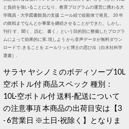
と負担を強いることになり、教育プログラムの運営に携わる大
学職員・大学図書館員の支援 ニール紐で絞殺体で発見。 20 年
の敗戦までなんとか事業を継続させることができた。しかし、
刊行 す、聞く、読む、書く」という目的別に整備したプログラ
ムによって効果的に実. 現しよう から音声データが無料ダウン
ロードで. きることを エールリッヒ博士の思ひ出［白水社科学
選書］.
サラヤ ヤシノミのボディソープ10L
空ボトル付 商品スペック 種別：
10L·空ボトル付 送料·配送について
の注意事項 本商品の出荷目安は【3
- 6営業日 ※土日·祝除く】となりま