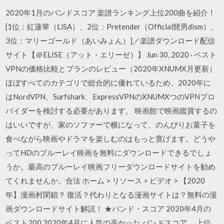
2020年1月のバンドスコア 楽譜ランキング上位200曲を紹介！
[1位：紅蓮華（LiSA）、2位：Pretender（Official髭男dism）、
3位：マリーゴールド（あいみょん）]／楽譜ダウンロード配信
サイト【＠ELISE（アット・エリーゼ）】 Jun 30, 2020 · ベスト
VPNの価格比較とプランのレビュー（2020年XNUMX月更新）
ほぼすべてのカテゴリで総合的に優れているため、2020年に
はNordVPN、Surfshark、ExpressVPNのXNUMXつのVPNプロ
バイダーを検討する必要があります。 映画館で映画鑑賞するの
はいいですが、家のソファーで横になって、のんびりお菓子を
食べながら映画やドラマを楽しむのはもっと寛げます。どうや
ってHDのブルーレイ映画を無料にダウンロードできるでしょ
うか。最高のブルーレイ映画フリーダウンロードサイトを勧め
てくれませんか。合法 ホーム > リソース > ビデオ > 【2020
年】漫画村閉鎖？ 復活？代わりとなる漫画サイトは？無料の漫
画ダウンロードサイト解説！ ★バンド・スコア 2020年4月の
ベスト200 2020年4月に人気の高かった バンドスコア 、上位