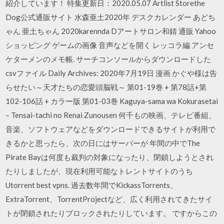
紹介しています！ 特集更新日：2020.05.07 Artlist Storethe
Dog公式通販サイト 水森亜土2020年 デスクカレンダー あどち
ゃん 亜土ちゃん 2020karennda Dアートサロン和錆 通販 Yahoo
ショッピング ゲームの画像 音声などを開く レッコラ編 アンセ
ケターメンのメモ帳. サーチコンソールからダウンロードした
csvファイル Daily Archives: 2020年7月19日 漫画 かぐや様は告
らせたい～天才たちの恋愛頭脳戦～ 第01-19巻 + 第78話+第
102-106話 + カラー版 第01-03巻 Kaguya-sama wa Kokurasetai
– Tensai-tachi no Renai Zunousen 何千もの映画、テレビ番組、
音楽、ソフトウェアなどをダウンロードできるサイトが利用で
きるかと思ったら、次の日にはサーバーが 年間の中でThe
Pirate Bayは何度も裁判の対象になったり、閉鎖しようとされ
たりしましたが、現在利用可能なトレントサイトのうち
Utorrent best vpns. 過去数年間でKickassTorrents、
ExtraTorrent、TorrentProjectなど、広く利用されてきたサイ
トが閉鎖されたりブロックされたりしています。 ですからこの