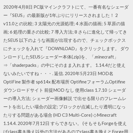
2020年4月8日 PC版マインクラフトにて、一番有名なシェーダ
ー『SEUS』の最新版が1年ぶりにリリースされました！ 2
v11.0との比較; 3 太陽光の光源処理; 4 水面の描画; 5 草原の描
画; 6 処理の重さの比較; 7 導入方法; 8 さらに進化して帰ってき
たSEUS 以下のような画面が出現するので、チェックボックス
にチェックを入れて『DOWNLOAD』をクリックします。 ダウ
ンロードしたSEUSシェーダー本体(.zip)を、「.minecraft」
⇒「shaderpacks」の中にそのまま入れます。 1.14.4だと使え
ないみたいですね・・・. 返信. 2020年5月23日 MOD名
OptiFine 製作者 sp614x 配布場所 OptifineフォーラムOptifine
ダウンロードサイト 前提MOD なし 使用class 1.7.10 シェーダ
ーの導入方法; シェーダー画像解説 で出せる限りのフレームレ
ートを出したい場合の設定; ブロックが点滅したり透明になっ
たりする問題がある場合 (HD C3 Multi-Core) ◇Minecraft
1.14.4. 2020年7月12日 すらできない。 (そもそもForgeを使え
ばclass書き換え以外の方法があるのでclass書き換えとForge用