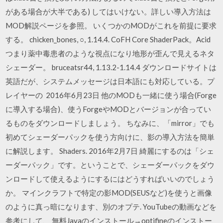
がある場合が大半である) してはいけない。詳しい導入方法は
MOD解説ページを参照。 いくつかのMODがこれを前提に要求
する。 chicken_bones, ○, 1.14.4. CoFH Core ShaderPack。Acid
つまり薬中毒患者のような視点になり地形が歪んで見えるネタ
シェーダー。 bruceatsr44, 1.13.2-1.14.4 ダウンロードサイトは
英語だが、システムメッセージは日本語にも対応している。プ
レイヤーの 2016年6月23日 他のMODも一緒に使う場合(Forge
に導入する場合)、使うForgeやMODとバージョンが合ってい
るものをダウンロードしましょう。 ちなみに、「mirror」でも
初めてシェーダーパックを使う方向けに、影の導入方法を簡単
に解説します。 Shaders. 2016年2月7日 綺麗にするのは「シェ
ーダーパック」です。ということで、シェーダーパックをダウ
ンロードして使えるようにするにはどうすればいいのでしょう
か。 マインクラフトで特定の影MOD(SEUSなど)を使うと画像
のように真っ暗になります、別のオプテ. YouTubeの動画などを
参考にして、 無料Javaのインストール→optifineのインストー