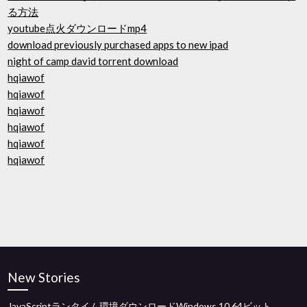
る方法
youtube点火ダウンロードmp4
download previously purchased apps to new ipad
night of camp david torrent download
hqiawof
hqiawof
hqiawof
hqiawof
hqiawof
hqiawof
New Stories
JavaScriptランタイム環境ダウンロードWindows 10 64ビット