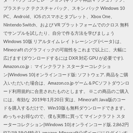
プラスチック テクスチャ パック、スキン パック Windows 10
PC、Android、iOS のスマホとタブレット、Xbox One、
Nintendo Switch、および VR プラットフォームでのクロス 無料
でサンプルを試したり、自分で作る方法を学びましょう
Windows 10版 リアルタイム レイ トレーシング (ベータ) は、
Minecraft のグラフィックの可能性をこれまで以上に、大幅に
広げます (ダウンロードするには DXR 対応 GPU が必要です).
Amazon.co.jp： マインクラフト スターターコレクショ
ン|Windows 10|オンラインコード版: ソフトウェア. 商品をご購
入いただいた場合は、Amazon.co.jp ゲーム＆PCソフトダウンロ
ード利用規約に合意されたものとします。 ※この商品のご購入
には、有効な 2019年1月20日 実は、Minecraft Java版のコー
ドを購入するだけで、Win10版も無料ダウンロードできます。
めっちゃお得なので、僕も実際に買って マインクラフト スタ
ーターコレクション|Windows 10|オンラインコード版. 2,862円
(07/19 18:04時点). amazon Minecraft公式ページにログインす