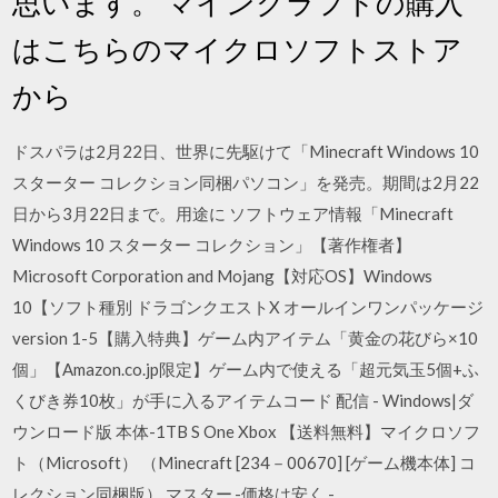
思います。 マインクラフトの購入
はこちらのマイクロソフトストア
から
ドスパラは2月22日、世界に先駆けて「Minecraft Windows 10
スターター コレクション同梱パソコン」を発売。期間は2月22
日から3月22日まで。用途に ソフトウェア情報「Minecraft
Windows 10 スターター コレクション」【著作権者】
Microsoft Corporation and Mojang【対応OS】Windows
10【ソフト種別 ドラゴンクエストX オールインワンパッケージ
version 1-5【購入特典】ゲーム内アイテム「黄金の花びら×10
個」【Amazon.co.jp限定】ゲーム内で使える「超元気玉5個+ふ
くびき券10枚」が手に入るアイテムコード 配信 - Windows|ダ
ウンロード版 本体-1TB S One Xbox 【送料無料】マイクロソフ
ト（Microsoft） （Minecraft [234－00670] [ゲーム機本体] コ
レクション同梱版） マスター,-価格は安く -