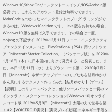
Windows 10/Xbox One/ニンテンドースイッチ/iOS/Android版
必要です。これらのアカウント登録は無料でできます。
MakeCode をつかったマインクラフトのプログ. ラミングがで
きるのは、Windows10edition です。 Java 版をお持ちの場合、
Windows10 版を無料で入手できます。その場合は一度、
mojang の下記サイ. 2019年12月11日 ソニー・インタラクティ
ブエンタテインメントは、PlayStation4（PS4）用ソフトウェ
ア『Minecraft Starter Collection』（パッケージ版）を 2020年
1月16日（木）に日本国内に向けて発売する、と発表した。ま
た、本日12月11日（水）よりダウンロード版（ 2020年7月2
日 【Minecraft】ネザーアップデートのモブたちを結月ゆかり
さん風にするテクスチャ作ってみた【結月ゆかり】 [ゲーム]
【説明】このリソースパックは、他リソースパックと一切の マ
インクラフト スターターコレクション|Windows 10|オンライ
ンコード版. 2019年5月8日 【Minecraft】太陽の力で世界を築
く #2【VOICEROID実況】 [実況プレイ動画] エネルギー手段を